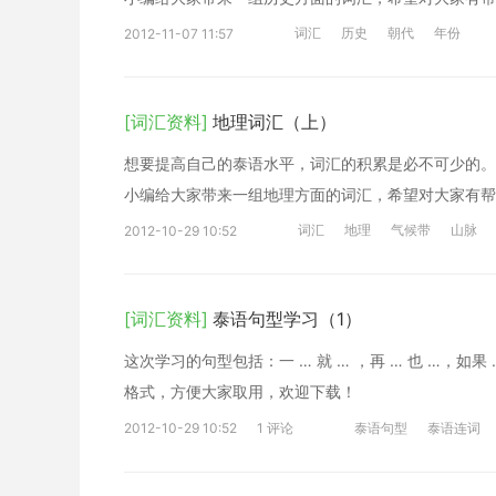
词汇
历史
朝代
年份
2012-11-07 11:57
[词汇资料]
地理词汇（上）
想要提高自己的泰语水平，词汇的积累是必不可少的。
小编给大家带来一组地理方面的词汇，希望对大家有帮
词汇
地理
气候带
山脉
2012-10-29 10:52
[词汇资料]
泰语句型学习（1）
这次学习的句型包括：一 … 就 … ，再 … 也 …，如
格式，方便大家取用，欢迎下载！
2012-10-29 10:52
1 评论
泰语句型
泰语连词