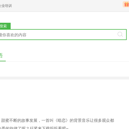
企业培训
搜索
语
断、甜蜜不断的故事发展，一首叫《暗恋》的背景音乐让很多观众都
起那段熟悉的旋律了呢？赶紧来下载听听看吧~