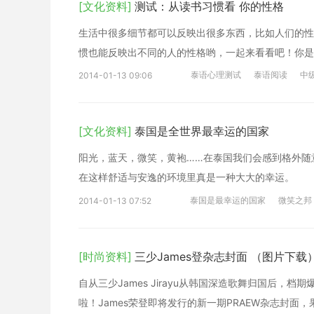
[文化资料]
测试：从读书习惯看 你的性格
生活中很多细节都可以反映出很多东西，比如人们的性
惯也能反映出不同的人的性格哟，一起来看看吧！你是
泰语心理测试
泰语阅读
中
2014-01-13 09:06
[文化资料]
泰国是全世界最幸运的国家
阳光，蓝天，微笑，黄袍……在泰国我们会感到格外随
在这样舒适与安逸的环境里真是一种大大的幸运。
泰国是最幸运的国家
微笑之邦
2014-01-13 07:52
[时尚资料]
三少James登杂志封面 （图片下载
自从三少James Jirayu从韩国深造歌舞归国后
啦！James荣登即将发行的新一期PRAEW杂志封