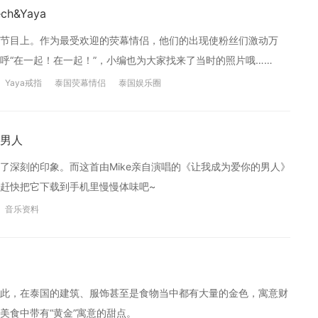
h&Yaya
档综艺节目上。作为最受欢迎的荧幕情侣，他们的出现使粉丝们激动万
呼“在一起！在一起！”，小编也为大家找来了当时的照片哦……
Yaya戒指
泰国荧幕情侣
泰国娱乐圈
男人
了深刻的印象。而这首由Mike亲自演唱的《让我成为爱你的男人》
赶快把它下载到手机里慢慢体味吧~
音乐资料
此，在泰国的建筑、服饰甚至是食物当中都有大量的金色，寓意财
美食中带有“黄金”寓意的甜点。