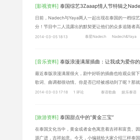
[影视资料]
泰国综艺3Zaaap情人节特辑之Nadec
日前，Nadech与Yaya两人一起出现在泰国的一
分！节目中二人流露出的默契更让他们的众多追随者高
泰星Nadech
Nadech&Yaya
2014-03-05 18:13
[音乐资料]
泰版浪漫满屋插曲：让我成为爱你的
最近泰版浪漫满屋很火，剧中好听的插曲也给观众留下
歌词、曲调都很动情。你是否已经被感动到了呢？那就
2014-03-03 17:18
1 评论
泰语歌曲
娱乐泰语
[旅游资料]
泰国甜点中的“黄金三宝”
在泰国文化当中，黄金或者金色寓意着吉祥和富贵。因
源广进，吉祥如意。今天，小编就给大家介绍三样泰国