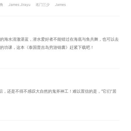
角
James Jirayu
名门三少
James
的海水清澈湛蓝，潜水爱好者不能错过在海底与鱼共舞，也可以去
足的功课，这本《泰国普吉岛穷游锦囊》赶紧下载吧！
后，还是不得不感叹大自然的鬼斧神工！难以置信的是，“它们”居