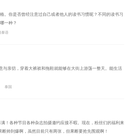
格。你是否曾经注意过自己或者他人的读书习惯呢？不同的读书习
哪一种？
级泰语
意与亲切，穿着大裤衩和拖鞋就能够在大街上游荡一整天。能生活
泰国
）
，档期爆满！各种节目各种杂志拍摄邀约应接不暇。现在，粉丝们的福利来
面，果断帅到爆啊，虽然目前只有两张，但果断要抢先围观啊！