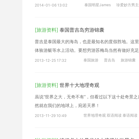
泰国明星James
珍爱妙方男主
2014-01-06 13:02
[旅游资料]
泰国普吉岛穷游锦囊
普吉是泰国最大的海岛，也是最知名的度假胜地。这里
体验游艇等水上活动。要想穷游苏梅岛当然有做好充
泰国旅游
普吉岛
旅游锦囊
2013-12-25 17:32
[旅游资料]
世界十大地理奇观
虽说“世界之大，无奇不有”，但看过以下这十处奇景之
然就在我们的地球上，宛若天界！
世界地理奇观 双语阅读 泰语阅读
2013-11-29 10:49