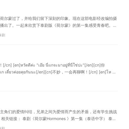
）
荷尔蒙过了，并给我们留下深刻的印象。现在这部电影经改编拍摄
频道上播出了。一起来欣赏下泰剧版《荷尔蒙》的第一集感受青春吧。
影荷尔蒙插曲《等待着你》
泰剧
ีค่ะ "เอ๊ย นี่แกจะมาอยู่ที่นี่ใช่ปะ"[/en][cn]你
เดี๋ยวค่อยคุยกันนะ[/en][cn]不妙，一会再聊啊！[/cn] [en]โห คน
）
主角们的爱情纠结，兄弟之间为爱情而产生的矛盾，还有学生挑战
关链接： 泰剧《荷尔蒙Hormones 》第一集（泰语中字） 泰剧
影《荷尔蒙》插曲 “至少” 泰国电影荷尔蒙插曲《等待着你》
泰剧