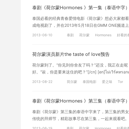
泰剧《荷尔蒙Hormones 》第一集（泰语中字
泰国必看的经典青春爱情电影《荷尔蒙》想必大家都看
成电视剧了，并在2013年5月18日在GMM ONE
相关链接： 泰国电影《荷尔蒙》插曲 “至少” 泰国电
2013-06-10
泰剧
荷尔蒙
Hormones
好看的
荷尔蒙演员新片the taste of love预告
荷尔蒙到了。“你见到你舍友了吗？”还没，我正在走呢！[/cn] [en]หวัดด
好。“诶，你是要来这住的吧？”[/cn] [en]ไม่เวิร์คหรอกแก 
นี้นมใหญ่มากอ่ะ[/en][cn]哟，咪咪
2013-08-22
荷尔蒙
泰国电影
爱之味
Tor
泰剧《荷尔蒙Hormones 》第三集（泰语中字
泰剧《荷尔蒙》第三集的泰语中字来了，第三集的男女
传统的拜师节，精彩故事尽在第三集，一起来观看吧。 相
《荷尔蒙Hormones 》第二集（泰语中字） 泰国电
2013-06-19
泰剧
荷尔蒙
Hormones
好看的