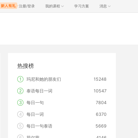
注册/登录
我的课程
学习方案
消息
热搜榜
1
玛尼和她的朋友们
15248
2
泰语每日一词
10547
3
每日一句
7804
4
每日一词
6370
5
每日一句泰语
5669
6
荷尔蒙
4146