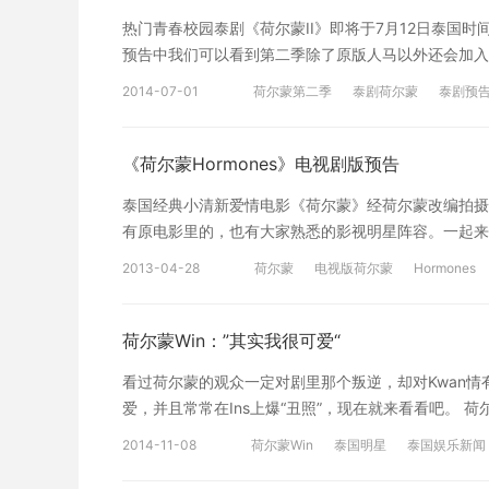
热门青春校园泰剧《荷尔蒙II》即将于7月12日泰国时间
预告中我们可以看到第二季除了原版人马以外还会加入
热来袭的青春泰剧是不是很期待啊！让我们先看预告一睹为快吧！ &
2014-07-01
荷尔蒙第二季
泰剧荷尔蒙
泰剧预
《荷尔蒙Hormones》电视剧版预告
泰国经典小清新爱情电影《荷尔蒙》经荷尔蒙改编拍摄成电
有原电影里的，也有大家熟悉的影视明星阵容。一起来
蒙》插曲 “至少” 泰国电影荷尔蒙插曲《等待着你》 
2013-04-28
荷尔蒙
电视版荷尔蒙
Hormones
荷尔蒙Win：”其实我很可爱“
看过荷尔蒙的观众一定对剧里那个叛逆，却对Kwan情
爱，并且常常在Ins上爆“丑照”，现在就来看看吧。 荷尔
于 1993年5月10日，目前为泰国朱拉隆功大学的学
2014-11-08
荷尔蒙Win
泰国明星
泰国娱乐新闻
的顶级机密》等。身为富二代的他一点都没有架子，反而
男星"。 Win和Kwan 希望下一季的荷尔蒙Win和Kwa