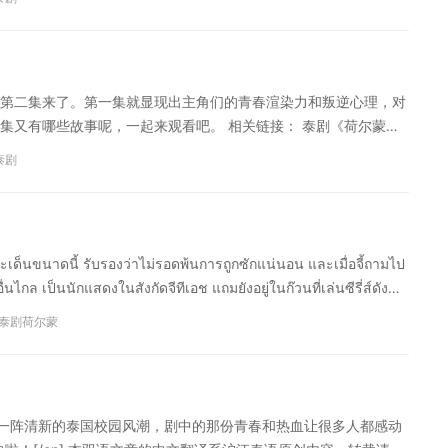
）
第二集来了。第一集就显现出主角们的青春渲染力和叛逆心理，对
集又有哪些故事呢，一起来观看吧。 相关链接： 泰剧《荷尔蒙
》插曲 “至少” 泰国电影荷尔蒙插曲《等待着你》
泰剧
าดนี้ รับรองว่าไม่รอดพ้นการถูกซักแน่นอน และเมื่อจี้ถามไป
่นไกล เป็นนักแสดงในสังกัดจีทีเอช แถมยังอยู่ในก๊วนที่เล่นซีรี่ส์ดัง
n][cn]听到这个回答，肯定免不了继续被八卦的！所以当主持人慢慢地深入问问题之后，
泰剧荷尔蒙
物，她也是GTH的演员，而且他们还一起拍了电视版《荷尔蒙》。
了一阵清新的泰国校园风潮，剧中的那份青春和热血让很多人都感动