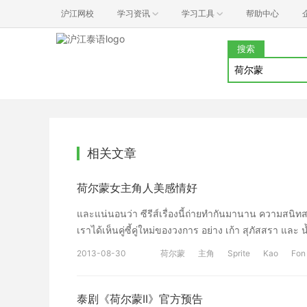
沪江网校
学习资讯
学习工具
帮助中心
搜索
相关文章
荷尔蒙女主角人美感情好
และแน่นอนว่า ซีรีส์เรื่องนี้ถ่ายทำกันมานาน ความสนิ
เราได้เห็นคู่ซี้คู่ใหม่ของวงการ อย่าง เก้า สุภัสสรา แล
จ้า[/en][cn]泰剧《荷尔蒙》真是太火爆了，流
2013-08-30
荷尔蒙
主角
Sprite
Kao
Fon
时正筹划第二部的拍摄。当然，本剧拍摄也有一段时间了
友。今天，我们就来给大家献上两位小可爱的靓照。[/cn]
泰剧《荷尔蒙II》官方预告