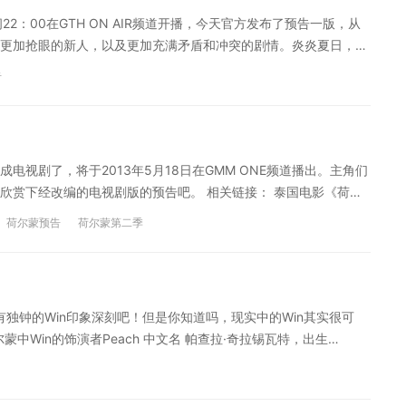
22：00在GTH ON AIR频道开播，今天官方发布了预告一版，从
更加抢眼的新人，以及更加充满矛盾和冲突的剧情。炎炎夏日，火
amp;amp;lt;br /&amp;amp;gt;
告
视剧了，将于2013年5月18日在GMM ONE频道播出。主角们
欣赏下经改编的电视剧版的预告吧。 相关链接： 泰国电影《荷尔
《大暑假悸动的心》插曲：《停止》
荷尔蒙预告
荷尔蒙第二季
有独钟的Win印象深刻吧！但是你知道吗，现实中的Win其实很可
蒙中Win的饰演者Peach 中文名 帕查拉·奇拉锡瓦特，出生
生，身高180cm，主要作品有《荷尔蒙》，《音为爱》，《亿万少年
常荷尔蒙常在Ins上发自己的恶搞照片，被粉丝们誉为"最可爱的
n能走到一起。