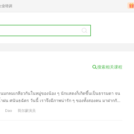
企业培训
搜索相关课程
ทสนมกลมเกลียวกันในหมู่ของน้อง ๆ นักแสดงก็เกิดขึ้นเป็นธรรมดา จน
ะ น้ำฝน ศนันธฉัตร วันนี้ เราจึงมีภาพน่ารัก ๆ ของทั้งสองคน มาฝากกัน
行席卷全国，观众们都喜欢上了里面的大演员和小演员们，因此，制作人应
Dao
荷尔蒙演员
，小演员们的情感也应由而生，比如说Kao和Fon就成了好朋
 [en