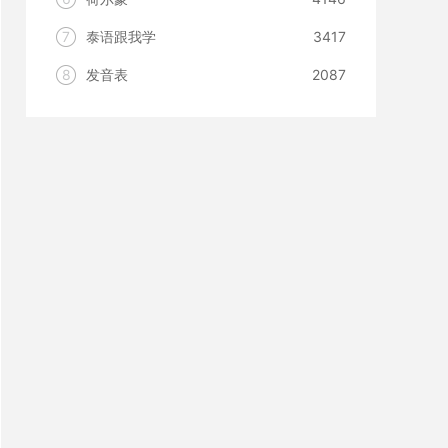
7
泰语跟我学
3417
8
发音表
2087