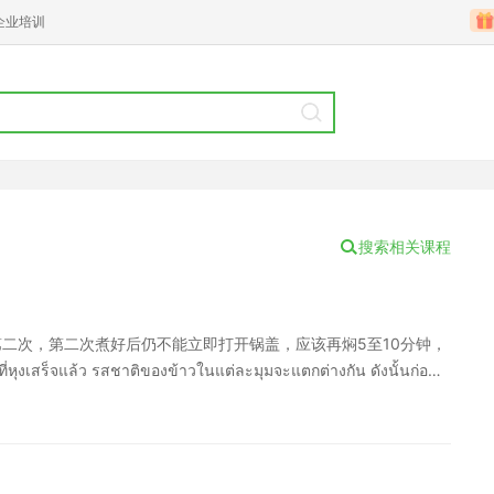
企业培训
搜索相关课程
第二次，第二次煮好后仍不能立即打开锅盖，应该再焖5至10分钟，
สร็จแล้ว รสชาติของข้าวในแต่ละมุมจะแตกต่างกัน ดังนั้นก่อน
ำที่หลงเหลืออยู่ระเหยเสีย เพื่อให้ข้าวสวยร่วนอร่อยดี[/en] [cn]挑
前应将饭充分拌匀，并使多余水双语阅读时间给大家带来的是关于
过这篇文章可以提高大家的阅读气在拌动中蒸发掉，使饭松散好
江泰语原创内容，转载请注明出处。中文翻译仅代表译者个人观点，仅