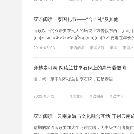
สถานการณ์ล่าสุด ------------- 以下是正文---------------
ประเทศ โดยจะเน้นหนักสภาว-การณ์ด้านผลกระทบต่อชี
หัวรถจักรขนาดใหญ่ในจีนก้าวสู่ต่างประเทศ เข
ขั้นแรกเพื่อสร้างศูนย์จีน-อาเซียนอย่างแท้จริง พร้อมทั้
โอกาสและจังหวะการส่งออกและนำเข้าอย่างเหมาะสม ว
规，引导外资投向农业和农产品加工业，保持农业领域
แห่งศูนย์จีน-อาเซียนในลำดับต่อไป และยังเป็นการดึงดูดใ
双语阅读：泰国礼节——“合十礼”及其他
อย่างประสมประสานกัน กำกับการนำเข้าอย่างชอบด้วย
去”，参与国际竞争。[/cn] 文章第一部分请戳下面链
อาเซียน ที่มีมติให้สร้างขึ้นตาม “บันทึกความเข้าใจของ
ประโยชน์ของ “สามเกษตร”(เกษตรกรรม เกษต
阅读以下的双语要在别人的脑袋上方传接东西。[/cn] [en]๘. อย
เวทีบริการข้อมูลข่าวสารแบบเบ็ดเสร็จในจุดเดียวและ
难度咯，为中级学习者提供的中泰阅读求和市场变化形
[en]๙. อย่าเดินนำหน้าผู้ใหญ่[/en][cn]9.不要走在年长的
ระหว่างจีน-อาเซียน ศูนย์จีน-อาเซียนจำลองนี้เป็นสาร
品进出口时机和节奏。统筹利用国内外两个市场、两种资
[cn]10.不要双手叉腰或者反剪背后。[/cn] [en]๑๑. อย่
[cn]建设中国-东盟虚拟中心，也是为中国－东盟中
2014-06-03
泰语阅读
泰国旅游
泰国
泰国文
[en]ขยายการส่งออกผลิตภัณฑ์การเกษตรดั้งเดิมที่มีศัก
[/cn] [en]๑๒. อย่าเลียนิ้ว[/en][cn]12.不要舔手指。[/
广西分中心，将中国－东盟中心更多的活动吸引到广西
เพิ่มอัตราการคืนภาษีด้านการส่งออกของผลิตภัณฑ์การเกษ
场合秀恩爱。[/cn] [en]๑๔. อย่าถูกเนื้อต้องตัวผู้หญ
盟中心的谅解备忘录》确定建设的中国－东盟中心，是
ระดับคุณภาพผลิตภัณฑ์การเกษตรส่งออก สนับสนุนวิสา
文章的中文翻译系沪江泰语原创内容，转载请注明出处
穿越素可泰 阅读兰甘亨石碑上的高棉语借词
东盟虚拟中心是中国-东盟中心首期启动建设的主要内容。[/cn] [en]ศู
ฟื้นฟูความมั่นใจของผู้บริโภคต่างชาติที่มีต่
指正。
ปกครองตนเองกว่างซีและสำนักข่าวซินหัวนี้ มีบทบาทแล
口。争取提高优势农产品出口退税率。加大财政资金支
语，就一定不能不提兰甘亨石碑，它是泰语
ขึ้นที่นครหนานหนิง ศูนย์จีน-อาเซียนจำลองเป็นเวทีสำคั
复国外消费者对中国农产品的信心。[/cn] 文章第二
ภายหลังจากที่กว่างซีได้จัดนิทรรศการจีน-อาเซียน แล
2022-06-12
泰国文化
泰语阅读
泰语学习
กว่างซีและสำนักข่าวซินหัวร่วมกันสร้างศูนย์จีน-อาเซีย
กลไกความร่วมมือที่มีอยู่แล้วคือนิทรรศการจีน-อาเซีย
ต่างๆ ในประเทศจีน มาสร้างช่องทางการรวบรวมข้อมูลที
双语阅读：云南旅游与文化融合互动 开创云南
พร้อมรวบรวมแหล่งข้อมูลทั้งในและต่างประเทศได้มากขึ้
จีน-อาเซียนมีบทบาทกว้างขวางยิ่งขึ้น ช่วยให้กว่าง
这期的双语阅读要加大学习难度咯，为中级学习者提供
เสรีจีน-อาเซียนได้ดียิ่งขึ้น อันเป็นการยกระดับสถา