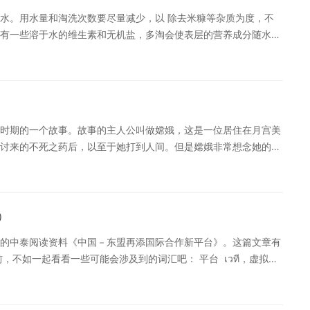
水。用水量和淘洗次数要尽量减少，以 除去米糠等杂质为度，不
有一些溶于水的维生素和无机盐，多淘会使表层的营养成分随水双
章。文章用词难度中等，希望通过这篇文章可以提高大家的阅读流
รเอามาหุงทันที ตามประสบการณ์ต้องเติมน้ำในปริมาณพอควรแช่
ารดูดซับน้ำและซึมถึงชั้นในต้องใช้เวลาค่อนข้างนาน หุงข้าวสารที่
 นอกจากนั้นข้าวสารที่แช่น้ำพองตัวแล้วภายในและภายนอกของเมล็ด
นั้นหอมนุ่มอร่อย[/en] [cn]浸泡:刚洗好的米，不宜马上下锅，根据经验可加适量
时期的一个故事。故事的主人公叫做嫦娥，这是一位居住在月宫美
透到里层需较长时间，煮熟浸涨的米粒比没有浸涨的米粒更省时，并
讨来的不死之药后，以至于她打到人间。但是嫦娥非常想念她的丈
] 本双语文章的泰语写作和中文翻译系沪江泰语原创内容，转载请注明
八月十五月圆时候，你用面粉作丸团团如圆月形状，放在屋子的西
不妥之处，欢迎指正。 还有剩下的三步诀窍是什么呢，请继续关
秋节我们要吃月饼。[/cn] [en]ตำนานนี้ หมายถึง
ครัวอยู่พร้อมหน้าพร้อมตากัน อยู่วันไหว้พระจันทร์ วันนั้นจะเป็น
ันนั้นทุกคนก็จะรับประทานอาหารร่วมกัน ครอบครัวก็ออกไปชม
）
ะพูดคุยกันอย่างมีความสุข ทั้งชาวจีนและชาวไทยเชื้อสายจีนต่างก็
的中泰阅读资料《中国－东盟再添国际合作新平台》。这篇文章有
n]从此，每年中秋的时候每个中国人都会回家和家人团聚。中秋的时候也是月亮最大最
，不如一起看看一些可能会涉及到的词汇吧： 平台 เวที，虚拟
走出家门赏月嘴上也诉说着自己的幸福。无论是中国人还是旅居泰
มูลข่าวสารที่เชื่อถือได้ 中国－东盟博览会 นิทรรศการจีน-
泰语写作和中文翻译系沪江泰语原创内容，转载请注明出处。中文翻译
ขตการค้าเสรีจีน 中国－东盟虚拟中心 ศูนย์จีน-อาเซียนแบบจำลอง
指正。
------------ [en]เมื่อเร็วๆ นี้กระทรวงการต่างประเทศของจีน