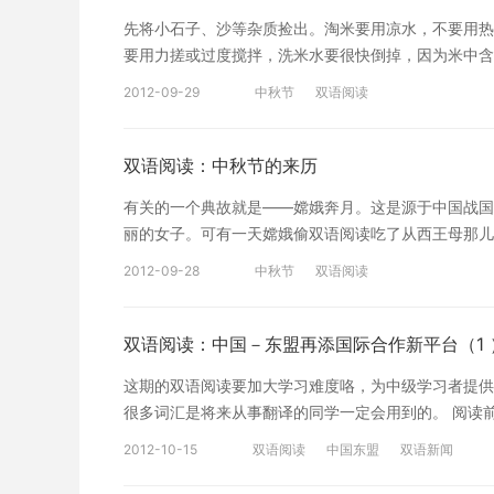
供参考。如有不妥之处，欢迎指正。
先将小石子、沙等杂质捡出。淘米要用凉水，不要用热
要用力搓或过度搅拌，洗米水要很快倒掉，因为米中含
语阅读时间给大家带来的是关于煮饭窍门的中泰阅读文
2012-09-29
中秋节
双语阅读
失。[/cn] [en]แช่น้ำ ข้าวสารที่ซาวเสร็จแล้ว ไม่คว
ข้าว 10 ถึง15 นาที เพราะว่าข้าวสารมีโครงสร้างแน่น ก
แช่พองแล้วจะประหยัดเวลากว่าข้าวสารที่ไม่ใด้แช่น้ำ
双语阅读：中秋节的来历
ข้าวรับความร้อนเท่ากัน ทำให้ข้าวสวยที่หุง
有关的一个典故就是——嫦娥奔月。这是源于中国战国
水浸泡10-15分钟。因为米的结构紧密，水吸附和渗
丽的女子。可有一天嫦娥偷双语阅读吃了从西王母那儿
且浸涨的米粒内外受热均匀，米饭香软可口。 [/cn
夫后裔，于是她一直想办法回到月宫。她就告诉丈夫：
出处。中文翻译仅代表译者个人观点，仅供参考。如有
2012-09-28
中秋节
双语阅读
北方向，我就可以回家来了。这个古老的传说让我们了解了为什么中
注沪江泰语。
อยู่กลางฤดูใบไม้ร่วงชาวจีนทุกคนต้องกลับบ้าน และครอบ
วันที่พระจันทร์ใหญ่ที่สุดและส่องแสงสว่างไสวที่สุด ว
双语阅读：中国－东盟再添国际合作新平台（1 
พระจันทร์และกินขนมไหว้พระจันทร์ด้วยกัน และทุกคนก็จ
这期的双语阅读要加大学习难度咯，为中级学习者提供
ให้ความสำคัญกับเทศกาลนี้[/en][c
很多词汇是将来从事翻译的同学一定会用到的。 阅读前
圆的时候，这一天大家都聚在一块吃月饼，全家老小都
จำลอง，网站 เว็บไซต์， 链接 ลิงค์ - link 权威信息 ข้อ
国的华人都很重视这个节日。[/cn] 本双语文章的
2012-10-15
双语阅读
中国东盟
双语新闻
อาเซียน - AEXPO 新华社 สำนักข่าวซินหัว 自贸区 เ
仅代表译者个人观点，仅供参考。如有不妥之处，欢迎
最新情况 สถานการณ์ล่าสุด ------------- 以下是正文-------