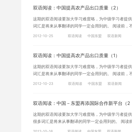
ได้มีหนังสือตอบรับอย่างเป็นทางการอนุมัติให้เขตปกคร
双语阅读：中国提高农产品出口质量（2）
จำลองขึ้น โดยจะเป็นเว็บไซต์ทางการหนึ่งเดียวของศูนย์จีน
这期的双语阅读要加大学习难度咯，为中级学习者提供
การค้า การลงทุน การท่องเที่ยว การศึกษา และวัฒนธรรมข
词汇是将来从事翻译的同学一定会用到的。 阅读前，不如一
เป็นต้น อีกทั้งยังมีลิงค์เว็บไซต์ที่เกี่ย
นำเข้า 进口 ส่งออก 出口 ปกป้อง 维护 การประสาน
东盟虚拟中心。作为中国－东盟中心惟一的官方网站，
2012-10-25
双语阅读
中国东盟
双语新闻
นโยบายแห่งรัฐ 政策性银行 ------------- 以下是正文----
要加大学习难度咯，为中级学习者提供的中泰阅读面的
ด้านการส่งออกและการนำเข้าผลิตภัณฑ์การเกษตร ติด
的网站链接。[/cn] [en]การสร้างศูนย์จำลองนี้นับได้ว่าเป็
เปลี่ยนแปลงด้านการตลาดของผลิตภัณฑ์การเกษตรทั้ง
双语阅读：中国提高农产品出口质量（1）
แก่จีนและอาเซียน ซึ่งจะช่วยส่งเสริมการสร้างเขตการค
ของผลิตภัณฑ์การเกษตรที่สำคัญในตลาดสากลอย่างทันท
ค้าเสรี ทำให้เขตการค้าเสรีประสบผลสำเร็จมากขึ้นซึ่
这期的双语阅读要加大学习难度咯，为中级学习者提供
ธัญญาหารให้เหมาะสม ปกป้องความปลอดภัยด
ตามความเป็นจริงให้มากยิ่งขึ้น[/en]
词汇是将来从事翻译的同学一定会用到的。 阅读前，不如
时分析农产品国内外供求形势和市场变化情况，及时把
自贸区建设，传导自贸区商机，深化自贸区成果，进一步
农 เกษตรกรรม 农业 เกษตรกร 农民 เกษตรคาม 农村
维护国家粮食安全。[/cn] [en]เสริมทวีการสนับสนุนด้านสินเ
2012-10-23
双语阅读
中国东盟
双语新闻
注下期的“双语阅读”。 点击查看更多此系列文章>>
--------------- [en]จีนยกระดับคุณภาพผลิตภัณฑ
อุตสาหกรรมการเกษตรเชิงหัวรถจักรที่มีการส่งออกข
พาณิชย์ของจีนได้ออกมาตรการ 5ประการ ซึ่งรวมทั้งการ
เพิ่มรายได้แก่กสิกรต่อธนาคารเชิงนโยบายแห่งรัฐ ปรั
บริโภคต่างประเทศที่มีต่อผลิต-ภัณฑ์การเกษตรของจีน
双语阅读：中国－东盟再添国际合作新平台（2 
การเกษตรให้สมบูรณ์ ยกระดับทักษะด้านการรับมือแล
ผลิตภัณฑ์การเกษตร เสริมสร้างการปรับเปลี่ยนและคว
贷支持力度，向国家政策性银行推荐出口规模大、对农
这期的双语阅读要加大学习难度咯，为中级学习者提供
5ประการดังกล่าวมีรายละเอียดดั้งนี้[
品出口政策性信用保险制度，提高出口企业应对和防范风险能力。[/cn] 
很多词汇是将来从事翻译的同学一定会用到的。 阅读前，
产品信心在内的五大措施,表示将把握好农产品进出口时
ต่างชาติในภาคการเกษตรให้สมบูรณ์แบบ ชักนำให้ทุน
การสร้าง，前期 ระยะแรก ， 峰会 ประชุมสุดยอด 谅
[en]ติดตามสถานการณ์ว่าด้วยความเปลี่ยนแปลงด้านก
2012-10-16
双语阅读
中国东盟
双语新闻
การเกษตร รักษานโยบายการใช้ทุนต่างชาติในภาคการเกษ