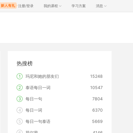
注册/登录
我的课程
学习方案
消息
热搜榜
1
玛尼和她的朋友们
15248
2
泰语每日一词
10547
3
每日一句
7804
4
每日一词
6370
5
每日一句泰语
5669
6
荷尔蒙
4146