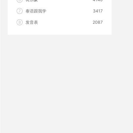
7
泰语跟我学
3417
8
发音表
2087