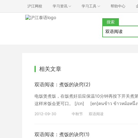
沪江网校
学习资讯
学习工具
帮助中心
搜索
相关文章
双语阅读：煮饭的诀窍(2)
电饭煲煮饭，在饭煮好后应保温10分钟再按下开关煮
这样米饭会更可口。 [/cn] [en]คนข้าว ข้าวหม้อหนึ่งที่หุงเ
ตักมารับประ-ทานต้องคนข้าวให้คละเคล้ากัน และทำให้ไอน้
2012-09-30
中秋节
双语阅读
松:煮好的一锅饭，各部位味道会有所差异，因此食用
煮饭窍门的中泰阅读文章。文章用词难度中等，希望通
吃。[/cn] 本双语文章的泰语写作和中文翻译系沪
双语阅读：煮饭的诀窍(1)