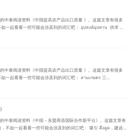
องตนเองกว่างซีและสำนักข่าวซินหัวร่วมกันสร้างศูนย์จีน-อาเซียนแบบ
-อาเซียน เว็บไซต์นี้จะเสนอข้อมูลข่าวสารที่เชื่อถือได้ทั้งในด้าน
的中泰阅读资料《中国提高农产品出口质量 》。这篇文章有很多
องจีนและอาเซียน รวมทั้งข้อมูลสถิติ สถานการณ์ล่าสุด วิธีติดต่อ
起看看一些可能会涉及到的词汇吧： อุปสงค์อุปทาน 供求
วข้องให้ด้วย[/en] [cn]近日，中国外交部正式批复并委托广西与新华社共同建设中国－
งานและการควบคุม 协调和管理 ความเสี่ยง 风险 ธนาคารเชิง
将发布中国与东盟双方贸易、投资、旅游、教育、文化方双语阅读
--------------- [en]กระชับการประสานงานและการควบคุม
权威信息，包括统计数据、最新情况、联系方式等，同时提供相关
ตามและวิเคราะห์สถานการณ์ด้านอุปสงค์-อุปทานและความ
นการสร้างเวทีความร่วมมือระหว่างประเทศแห่งใหม่อีกแห่งหนึ่งให้
ภายในและภายนอกประเทศอย่างทันท่วงที ดูแลข่าวสารสภาวะราคา
้าเสรีจีน-อาเซียน และเป็นสื่อกลางนำโอกาสทางการค้ามาสู่เขตการ
่วงที ดำเนินการปรับเปลี่ยนและควบคุมการนำเข้าและส่งออกด้าน
งเป็นการผลักดันความร่วมมือระหว่างจีน-อาเซียนในหลากหลายด้าน
的中泰阅读资料《中国提高农产品出口质量 》。这篇文章有很多
้านธัญญาหารของรัฐ[/en] [cn]加强农产品进出口协调和管理，密切关注并及
 [cn]此举被认为为中国与东盟搭建了一个崭新的国际合作平台，有利于促进中国-东盟
一起看看一些可能会涉及到的词汇吧： สามเกษตร 三
握国际市场重要农产品价格动态信息。做好粮食进出口调控工作，
务实推动中国－东盟多领域合作。[/cn] 文章第二部分请继续关
 จังหวะ 节奏 โอกาส 机会，时机 ------------- 以下是正文----
ชื่อการส่งออกผลิตภัณฑ์การเกษตร เสนอชื่อวิสาหกิจ
์การเกษตรส่งออก[/en] [cn]中国提高农产品出口质量[/cn] [en]กระทรวง
นาดใหญ่ และมีบทบาทอย่างเด่นชัดในการอำนวยโอกาสเข้าทำงานและ
ยกระดับคุณภาพผลิตภัณฑ์เกษตรส่งออก ฟื้นฟูความมั่นใจของผู้
บปรุงระบบเครดิตประกันภัยเชิงนโยบายด้านการส่งออกผลิตภัณฑ์
 เป็นต้น โดยจะกุมโอกาสและจังหวะของการนำเข้าและส่งออก
）
ะป้องกันความเสี่ยงของวิสาหกิจการส่งออก[/en] [cn]加大农产品出口信
บคุมด้านการนำเข้าและส่งออกผลิตภัณฑ์การเกษตร มาตรการ
民就业和农民增收带动作用明显的农业产业化龙头企业。完善农产
的中泰阅读资料《中国－东盟再添国际合作新平台》。这篇文章有
/en] [cn]中国商务部日前公布了包括提高出口农产品质量、恢复国外消费者对中国农
[en]ปรับปรุงกฎหมายกฏระเบียบด้านการดึงดูดทุน
不如一起看看一些可能会涉及到的词汇吧： 吸引 ดึงดูด，建设
机和节奏,加强农产品进出口调控。详细列出了五大措施。[/cn]
ต่างชาติลงทุนในการเกษตรและอุตสาหกรรมการแปรรูปผลิตภัณฑ์
解备忘录 บันทึกความเข้าใจ 自贸区 เขตการค้าเสรีจีน 最新情况
ารอุปสงค์อุปทานและการตลาดของผลิตภัณฑ์การเกษตรทั้งในและต่าง
ตรให้มีเสถียรภาพ ขณะเดียวกัน ส่งเสริมให้วิสาหกิจการเกษตรเชิง