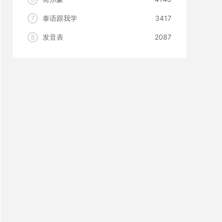
7
泰语跟我学
3417
8
发音表
2087