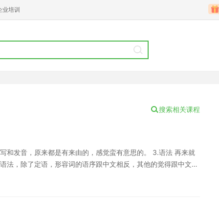
企业培训
搜索相关课程
和发音，原来都是有来由的，感觉蛮有意思的。 3.语法 再来就
语法，除了定语，形容词的语序跟中文相反，其他的觉得跟中文差
多说，多读，水平自然就提高了。 4.进阶 利用日常素材逐步积
的知识了吧!那么作为比较简单的素材我推荐泰剧泰影(口语，听
ram等。跟着泰剧泰影，不要一味地注意剧情，要带着学习的目的去观
下来慢慢背。 特别提醒：如果大家想要了解更多泰语方面知识，