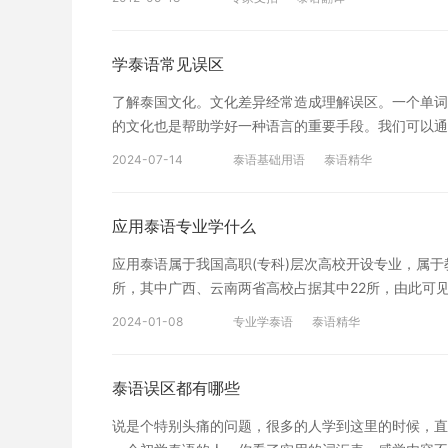
词”的词，以强调动作的过程。但翻译成中文后，往往不
lian 突帘 57、红毛丹/e-o 快连读 58、山竹/man-ku 蛮
ทำความรู้จักกันหน่อย 译文：你们俩来认
62、热/long 隆 63、冷/nao 挠 64、我/peng 澎 65、
呢？这篇文章专家将教你一招泰语翻译常用โดย和ซึ
学泰语常见误区
考 69、买水果/shi-peng-le-mai 匙蓬勒卖 70、行李/g
长名，这种词在汉中文中没有对应，所以当然就减少去掉它。 例：เขา
轻/bao 包 75、重/na那 76、舒服 /sa-bai 沙掰 77
了解泰国文化。文化差异经常造成理解误区。一个单词
内，没有人知道。 “减法”往往是与“加法”相对的。如
走/dang-chan-bai 当禅掰 80、多/ma-骂 81、少/(n
的文化也是帮助学好一种语言的重要手段。我们可以通
特点，译者要善于发现两种语言的差异。 点击查看更
尚/pa 怕 85、租/cao 操 86、车/luo 骆 87、房间/h
强听力训练是提高口语能力的前提。通过听力训练，模
2024-07-14
泰语基础用语
泰语精华
liao 坡辽 91、船/le 乐 92、用/cai 财 93、没有礼貌/m
而提高口语表达的技巧。充分运用多媒体语音教材训练
会讲泰语/pu-bian-pa-sha-tai 铺鞭趴沙泰 96、不会讲中
小编为同学们带来了学泰语可以虚拟真实的泰语语言环
pan 隆翩 98、跳舞/dian-lan 电缆 99、微笑/yi
好的口语练习条件。 特别提醒：如果大家想要了解更
应用泰语专业学什么
知识，或者想要深入学习泰语的，可以扫以下二维码，
定制沪江网校精品课程，高效实用的个性化学习方案，
程伴学 泰国，世界上幸福指数最高的国家之一，有“
应用泰语属于我国高职(专科)层次高校开设专业，属
学习的恒心和毅力。如果没有了奋斗的激情，离开了坚
为大家整理了简单的泰语口语，希望对大家有帮助。
所，其中广西、云南两省高校占据其中22所，由此可
份。下面小编为大家分享应用泰语专业学什么?一起来看
2024-01-08
专业学泰语
泰语精华
高级泰国语、泰国语听力、泰国语口语、泰国语写作、
英语视听说、英语写作、英语翻译理论与实践。本专业
事、经贸、文化、新闻出版、教育、科研、旅游等部门
泰语误区都有哪些
说是个特别头痛的问题，很多的人学到这里的时候，直接