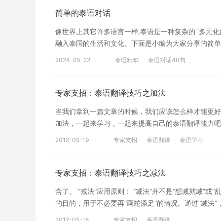
思并不是固定不变的。 4.多积累中文四字格、俗语、
简单的泰语对话
就复试做个简单的分享。 （由于受疫情影响，泰语君
介绍，在此就不多赘述。） 备考tips： 1.自我介绍
像世界上其它许多语⾔⼀样,泰语是⼀种复杂的`多元
考期间可以找一些素材（4-5行）进行视译，翻译时注
融入泰国的生活和文化。下面是小编为大家分享的简单的泰语对
遍。 4.多泰语君目前是广西民族大学泰语翻硕专业
你语⾔⼀样,泰语是⼀种复杂的`多元化的混合体。对于初学者
2024-05-22
泰语精华
泰语对话40句
问题，今天泰语看些文学经典和美文，提升自己的汉语表
03、我还好/sa-bai-di萨拜迪 04、您叫什么名字/kun-ci
时间来沉淀的，只要耐心地积累，终有一日会大放异彩
gong 拉拱 07、祝好运/cuo-di措迪 08、谢谢你/kuo-k
敬请指正。
11、不明白/mai-kao-zai 卖靠哉 12、你能帮我一下吗/ku
专家支招：泰语翻译技巧之加法
友 14、迷路了/mai-lu-za-tan卖路杂摊 15、我想去/can
当我们拿到一篇文章的时候，我们应该怎么样才能更好
公共汽车站/sha-tan-ni-luo-mie 沙潭尼摞咩 18、飞机场/
加法，一起来学习，一起来提高自己的泰语翻译能力吧！
校/long-lian隆帘 21、警察署/sha-tan-ni-dan-lu
语言习惯和表达方式，在翻译时增添一些文字表面上没
nan哄南 24、不要/mai-ao卖凹 25、要/ao 凹 26、不是
2012-05-19
专家支招
泰语翻译
泰语学习
含的意义。 “加法”应用原则： “加法”并不是“无中
29、别担心/mai-dong-huan 卖冬缓 30、兄姐(泰国
得已而采用的办法。通过“加法”，一是保证译文语法结
少/laka-tao-lai拉咖讨来 33、便宜一点可以吗/tu -(n-o
语爱用长句，汉语相对用短句多。泰语中常用โดย和ซ
专家支招：泰语翻译技巧之减法
钱/lie-en 列恩 36、去哪里/bai-nai 拜奈 37、去海滩/b
成长名，然后加入上述这类词汇，以表达复杂的句子关
40、你真漂亮/kun-sui-jing-jing坤水晶晶 41、你真英俊
含了。 “减法”应用原则： “减法”并不是“想减就减”
是所谓“加法”。 例：他走进室内，没有人知道。 译文：เขาเดิน
点了/san-meng-liao三蒙辽 44、12345678910/能
的目的，用于不必要再“画蛇添足”的情况。通过“减法”
如果把上述泰语译成中文，就要使用“减法”。由于每
nu萨努 47、好看/na-du 那杜 48、不行/mai-dai 卖代
更细腻地表达一些含义，常爱把一个动词通过语法方式，
看更多此系列文章>>
2012-05-18
专家支招
泰语翻译
52、没有/mai-mi 卖米 53、市场/da-la 搭腊 54、小吃