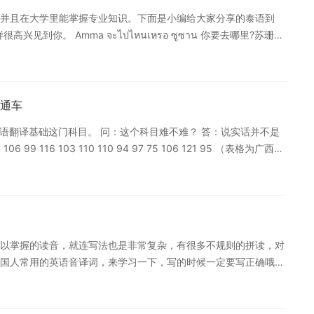
江网校精品课程，高效实用的个性化学习方案，专属督导全程伴
并且在大学里能掌握专业知识。下面是小编给大家分享的泰语到
泰语的人才需求也在不断增加。学习泰语开口多交流，是最好的学
กัน 你好，同样很高兴见到你。 Amma จะไปไหนเหรอ ซูซาน 你要去哪里?苏珊。
 我要去BigC购物。 以上就是小编给大家分享的泰语常用语，希望可以给大家学习带来帮
了解沪江网校精品课程，量身定制高效实用的个性化学习方案，专
通车
语翻译基础这门科目。 问：这个科目难不难？ 答：说实话并不是
6 99 116 103 110 110 94 97 75 106 121 95 （表格为广西民
中泰语翻译基础这门科目的考试成绩） 我们来看下试卷吧 题型分
泰语翻译基础试题） 完整版试题可在广西民族大学官网研究生院下载中
的侧重点都不太一样，所以在准备时要尽量拓宽自己的知识面，丰
相关APP：ChinaNews、China face） *部分表述可能并不
3.微信公众号（沪江泰语等） *可以学习借鉴别人的翻译 4.充分利用课
以掌握的读音，就连写法也是非常复杂，有很多不规则的拼读，对
的参考书目，备考期间可以阅读一些有关汉泰翻译的书。 此外，还
国人常用的英语音译词，来学习一下，写的时候一定要写正确哦！
，可以多搜集一些平行文本进行比较，对行文格式有个总体的把
作 Album = อัลบั้ม 专 辑 Alcohol = แอลกอฮอล์ 酒 精 Animation =
词一定要在Google上进行检索查证 2.多阅读泰语文章培养泰语语
le
自己的词汇表，记单词时不要只记它的一个意思，因为在不同语境下意