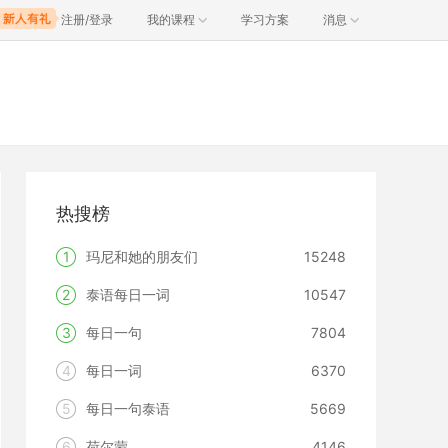
注册/登录
我的课程
学习方案
消息
热搜榜
1
玛尼和她的朋友们
15248
2
泰语每日一词
10547
3
每日一句
7804
4
每日一词
6370
5
每日一句泰语
5669
6
荷尔蒙
4146