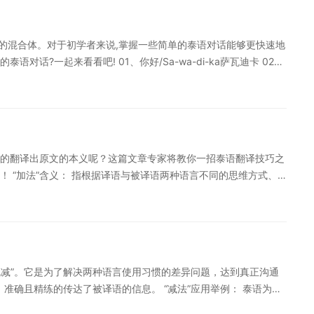
谚语，使我们的翻译更加流畅。 以上是初试的准备，接下来泰语君
考研的那一年是线上复试，复试内容已在考研干货（上）中进行了
可以多分享一些有关泰语的实践经历以及研究生期间的初步规划。 2.备
化的混合体。对于初学者来说,掌握一些简单的泰语对话能够更快速地
意语序的调整。 3.单词积累不能停，初试记过的单词可以再回顾一
话?一起来看看吧! 01、你好/Sa-wa-di-ka萨瓦迪卡 02、
笔译方向的在读研究生，基于有不少学弟学妹问及广西民大考研的相关
来说,掌握一些简单的泰语好吗/sa-bai-di-mai萨拜迪麦
述能力。 5.回答问题时注意礼貌。 最后泰语君想说语言是需要
-a-lai坤赐阿莱 05、你去哪里/kun-bai-nai 坤拜奈 06、再见/la-
！ 声明：本文由沪江泰语原创，未经允许不得转载。如有不妥，
un扩坤 09、对不起/kuo-tuo扩拓 10、不要紧/mai-bian-lai卖鞭莱
n-que-can-dai-mai坤鹊蚕代麦 13、我在找/can-ha-you 蚕哈
-ya-bai蚕亚掰 16、火车站/sha-tan-ni-luo-huai沙潭尼摞淮 17、
的翻译出原文的本义呢？这篇文章专家将教你一招泰语翻译技巧之
sha-nang-bing 沙囊冰 19、酒店/long-liang 隆凉 20、学
 “加法”含义： 指根据译语与被译语两种语言不同的思维方式、
o沙潭尼丹摞 22、医院/long-pa-ya-ban隆帕雅般 23、洗手间/hong-
有但含义本身有的词、短句或句子，以便更准确地表达出原文所包
/mai-cai卖菜 27、是/cai菜 28、不要怕/mai–dong-gua卖冬瓜
生有”。它是为了解决两种语言使用者的差异问题，达到真正沟通目的不
礼貌称呼)/pi 屁 31、弟|妹(泰国礼貌称呼)/nong脓 32、价格多
构的完整，二是保证译文意思的明确。 “加法”应用详述： 泰语书面
i快连读)-dai-mai土(n-oi)代麦 34、贵了/pian-liao 翩辽 35、兑换
ึ่ง这种词，来表达复杂的语法关系，把汉语译成泰语时往往把短句变
ai-ta-lie 拜踏咧 38、去、走/bai拜 39、电话/tuo-le-sa 托勒洒
系。这翻译出原文的本义呢？这篇文章专家将教你一招泰语翻译就
/kun-luo-jing-jing坤裸晶晶 42、几点钟/gei-meng给蒙 43、三
或“乱减”。它是为了解决两种语言使用习惯的差异问题，达到真正沟通
เข้ามาในห้องโดยไม่มีใครรู้ “加法”往往是与“减法”相对的。
宋三喜哈吼捷别告媳 45、好吃/a-(l-oi快连读)啊(l-oi) 46、好玩/sa-
，准确且精练的传达了被译语的信息。 “减法”应用举例： 泰语为了
种语言都有自己的特点，译者要善于发现两种语言的差异。 点击查
 49、喜欢/chuo 戳 50、不喜欢/mai-chuo 卖戳 51、有/mi 米
变成名词，然后再在前面加一个“ทำ”这类的可以称之为“万能动
店/lan-a-han 兰阿含 55、买东西/shi-kong 匙孔 56、榴莲/tu-