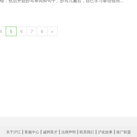
错，然后开始抄写单词和句子，抄写几遍后，自己学习泰语很用
正确的书写顺序 对于初学泰语的人来说，当他们看到写蝌蚪文字的
的不知道从哪里开始。在这一刻，知道正确的写作顺序可以帮泰语
字母表，并消除在你的心中对泰语的可怕印象。事实上，它是按笔
泰国是不困难的。 特别提醒：如果大家想要了解更多泰语方面知
4
5
6
7
8
»
制沪江网校精品课程，高效实用的个性化学习方案，专属督导全程
然刚开始看到泰语很难辨认，但是会读了就能够很轻易的念出口了。
关于沪江
|
客服中心
|
诚聘英才
|
法律声明
|
联系我们
|
沪友故事
|
推广联盟