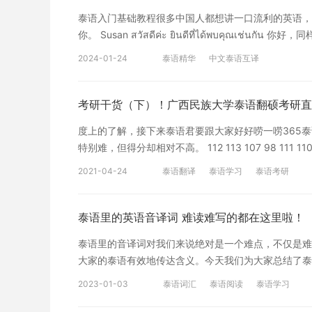
或者想要深入学习泰语的，可以扫以下二维码，定制沪
泰语入门基础教程很多中国人都想讲一口流利的英语，
学。 语言的学习一定要学以致用，在平时的生活中多
你。 Susan สวัสดีค่ะ ยินดีที่ได้พบคุณเช่น
习办法，希望以上内容可以给大家带来帮助。
Susan ฉันจะไปเดินซื้อของที่บิ๊กซี
2024-01-24
泰语精华
中文泰语互译
助。 如果您对泰语学习感兴趣，想要深入学习，可以
属督导全程伴学。扫一扫领200畅学卡
考研干货（下）！广西民族大学泰语翻硕考研直
度上的了解，接下来泰语君要跟大家好好唠一唠365泰
特别难，但得分却相对不高。 112 113 107 98 111 110 10
族大学2021年硕士研究生招生第一志愿考生复试名单
2021-04-24
泰语翻译
泰语学习
泰语考研
为：词-句-段落的汉泰互译 （图片节选自2020年
心里下载 不难发现考察的内容涉及方方面面，且每年
富不同领域的词汇。 备考过程中练习材料的选择： 1.CRI（
泰语里的英语音译词 难读难写的都在这里啦！
完全地道 2.泰国新闻网站（ไทยรัฐ สนุก 等） 
泰语里的音译词对我们来说绝对是一个难点，不仅是难
上老师给的一些翻译材料 参考书目：专业课没有指定
大家的泰语有效地传达含义。今天我们为大家总结了泰
需要特别注意的是可能会考察对合同或外交文书的翻译
Acrylic = อะคริลิก 丙烯 酸/亚克力 Action = แอ็กชัน 动
握，并记忆一些高频套话。 备考tips： 1.对拿不准的
2023-01-03
泰语词汇
泰语阅读
泰语学习
แอนิเมชัน 动 漫 Apartment = อะพาร์ตเมนต์ 公 寓 App
感，这样翻出来的句子才能更自然和地道 3.建一个