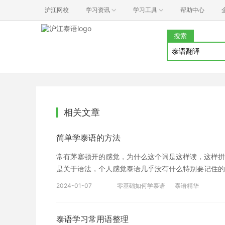
沪江网校
学习资讯
学习工具
帮助中心
搜索
相关文章
简单学泰语的方法
常有茅塞顿开的感觉，为什么这个词是这样读，这样拼写
是关于语法，个人感觉泰语几乎没有什么特别要记住的
不多，学会了主要的句型之后，只要增加词汇量，多听，
2024-01-07
零基础如何学泰语
泰语精华
累，到了这个阶段你应该已经迫不及待地想要实践所学
力)，泰歌(听力，阅读)和泰文的推特啊，Instag
赏。遇到简单的句子要跟读，遇到常见的词句也可以抄
泰语学习常用语整理