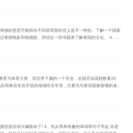
能保留这种风格，因为汉语语法里没有这种结构。 例：พวกคุณ
哭 59、甜/wan 玩 60、酸/biao 标 61、太辣/pi-gen-bai 坯跟掰
识一下。 泰语的书面语爱用长句，汉语相对用短句多。泰语中翻译出原文的本义
你/kun 坤 66、他/kao 考 67、我们/lao 捞 68、他们/po-kao 泼
่ง这种词，来表达复杂的语法关系，把汉语译成泰语时往往把短句变成
a-bao 嘎包 71、泰铢/ba 把 72、远/gai 该 73、近/gai 盖 74、
เดินเข้ามาในห้องโดยไม่มีใครรู้ 译文：他走进室
、不舒服/mai-sa-bai 卖沙掰 78、敢不敢/ga-mai-ga尬卖尬 79、跟我
单独的意思可能和在不同语境里的含义是不一样的。了解一个国家
果把上述中文译成泰语，就要使用“加法”。由于每种语言都有自己的
- òi 快连读) 82、做善事/摊(b-ūn 快连读) 83、庙/wa 哇 84、和
过泰国电影和电视剧，并结合一些书籍来了解泰国的文化。 4、加
多此系列文章>>
ong 烘 88、大娘/ba 坝 89、注意小心/la-wan 拉完 90、够了/po-
仿正确的语音语调，不断丰富口语素材，形成对话的初步条件，继
ai-mi-ma-la-ya 卖米吗拉压 94、我爱你/can-la-te 蚕拉特 95、
。它泰语，需要掌握一些有效的学习方法和注意一些事项，为此，
文/pu-mai-bian-pa-sha-jing 铺卖鞭趴沙京 97、唱歌/long-
境进行会话，解决了语言环境、会话对象和教师等问题，创造了很
ng 蝇 100、哭/long-hai 隆害 特别提醒：如果大家想要了解更多泰语方面
多德语方面知识，或者想要深入学习德语的，可以扫以下二维码，
定制沪江网校精品课程，高效实用的个性化学习方案，专属督导全
专属督导全程伴学 泰语学习是一个长期奋斗的过程，必须有刻苦
微笑之国”美誉，而泰语也处处透出温婉明媚处之动人之感，上文小编
于教育与体育大类、语言类下属的一个专业，全国开设高校数量25
持不懈的努力，我们很难获得成功。
见应用泰语专业开设的地域性非常强，主要为与泰语国家接壤的省
看吧! 一、应用泰语专业学什么 1、应用泰语专业学基础泰国语、
泰语翻译理论与实践、泰国语报刊选读、泰国语文学、基础英语、
培养具有扎实的相应语言基础比较广泛的科学文化知识，能在外
从事翻译、研究
想放弃或大喊救命了! 4、先从简单有趣的单词和句子学起 你是