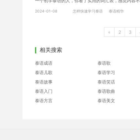
一个初学泰语的人，你看了实用的词汇表，感觉内容不
心，很好?要相信自己你的确可以做得很好。 5、了解
2024-01-08
怎样快速学习泰语
泰语精华
时候，他们就会想到它。看着这些圆圈和图画，他们真
了，下面小编为大家分享泰语助你在适当的地方写泰语
画顺序排列的。要写泰语字母，很多字母都是完整的。
«
2
3
识，或者想要深入学习泰语的，可以扫以下二维码，定
伴学。 以上就是小编所介绍的泰语误区都有哪些?虽
相关搜索
泰语成语
泰语歌
泰语儿歌
泰语学习
泰语故事
泰语笑话
泰语入门
泰语歌曲
泰语方言
泰语美文