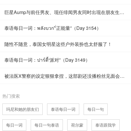
巨星Aump与前任男友、现任绯闻男友同时出现在朋友生日会上，
泰语每日一词：พลังบวก“่正能量”（Day 3154）
随性不随意，泰国女明星这些户外装扮也太舒服了！
泰语每日一词：ปาร์ตี้“派对”（Day 3149）
被法医X警察的设定狠狠拿捏，这部剧还没播粉丝见面会都官宣了
热门搜索
玛尼和她的朋友们
泰语每日一词
每日一句
每日一词
每日一句泰语
荷尔蒙
泰语跟我学