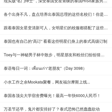
现实版“名门绅士”，深受泰国女星青睐的泰国HiSo家族男票们
各个出身不凡，盘点培养出泰国总理的这些名校们！你是校友吗？
跟着泰国女星变清新可人，女明星们的校服都搭配了这些发型！
泰国也有自己的“高订” 看看这些明星们身上的泰式高级订制
Toey与一神秘男子林中散步，明星朋友和粉丝们纷纷猜是他!
泰语每日一词：เพื่อนเก่า“老朋友”（Day 3098）
小水工作之余Mookata聚餐，网友福尔摩斯上线...
泰国各顶尖大学宿舍费曝光！最高一年快6000人民币！
万圣节还早，鬼片都安排好了？泰式恐怖已然蠢蠢欲动