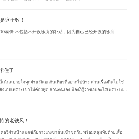
ซ์ในเรื่องการไลฟ์และการลงคอนเทนต์บนโซเชียลแพลตฟอร์ม" 近期，
应，自己觉得非常难为情，希望大家停止分享视频，并给所有人道
是这个数！
些同情心，停止分享和传播这件事，我感觉非常难过和难为情，我承
重要教训。” 传播这种照片视频真的是非常没道德了！ 声明：本文
6,000泰铢 不包括不开设诊所的补贴，因为自己已经开设的诊所
经允许不得转载。如有不妥，敬请指正。
也卡住了
นสบายใจทุกฝ่าย มีแยกกันเที่ยวที่อยากไปบ้าง ส่วนเรื่องกินไม่ใช่
ังเกตเพราะเขาไม่ค่อยพูด ส่วนตนเอง น้องก็รู้ว่าชอบอะไรเพราะเป็น
，这趟旅行主要是为了让大家都开心，也有分开去各自想玩的地方。至于吃
说但我善于观察。我自己的话喜欢什么就说所以她也知道我喜欢什
ี่ผ่านมาก็คอยถ่ายรูปให้ตลอด แต่อาจจะมีรูปถูกใจบ้างไม่ถูกใจบ้าง
ไม่ค่อยสวย ส่วนคุณแม่พายก็ไม่ได้มีฝากฝัง เพราะตนก็รู้หน้าที่ตัว
独特的老钱风！
是，要当女友的专属摄影师，之前也给女友拍照，但可能有些拍得好有些拍得不好。
แมตช์กับกางเกงขาสั้นเข้าชุดกัน พร้อมคลุมทับด้วยเสื้อ
Pie的妈妈也没什么要叮嘱的，因为我知道怎么照顾Pie。 目测只