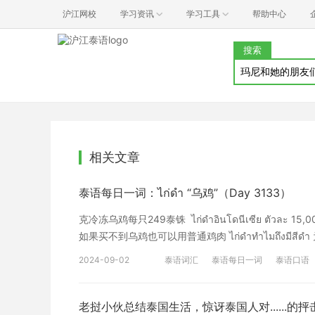
沪江网校
学习资讯
学习工具
帮助中心
搜索
相关文章
泰语每日一词：ไก่ดำ “乌鸡”（Day 3133）
克冷冻乌鸡每只249泰铢 ไก่ดำอินโดนีเซีย ตัวละ 15,000 
如果买不到乌鸡也可以用普通鸡肉 ไก่ดำทำไมถึงมีสีดำ 为
รสชาติเนื้อไก่ดำเป็นยังไง 乌鸡肉的味道是怎样的？ เนื้อไ
2024-09-02
泰语词汇
泰语每日一词
泰语口语
是乌鸡肉的5.50倍
老挝小伙总结泰国生活，惊讶泰国人对......的