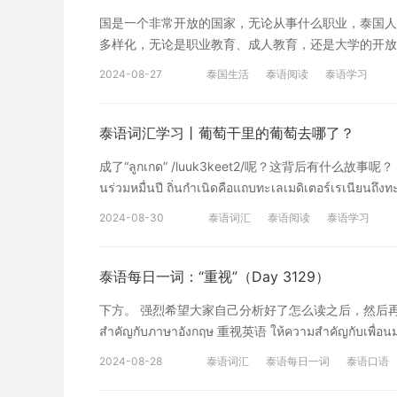
国是一个非常开放的国家，无论从事什么职业，泰国人都
多样化，无论是职业教育、成人教育，还是大学的开放
请，非常注重教育。2.泰国是一个非常开放的国家，
2024-08-27
泰国生活
泰语阅读
泰语学习
หลังจากที่โพสต์ของเขาได้ถูกแชร์ออกไปก็เรียกได้ว่ากลา
มากกว่า 43,800 ครั้ง และรวมไปถึงยังมีคอมเมนต์ที่เข
เข้ามาเป็นกำลังใจให้เขากันอย่างมาก
泰语词汇学习丨葡萄干里的葡萄去哪了？
论中充满了对他正面看法的感谢以及鼓励，还有很多评
成了“ลูกเกด” /luuk3keet2/呢？这背后有什么故事呢？ องุ่นก
知道吗？泰国人敢于无所畏惧的抨击政府，如果是老挝
นร่วมหมื่นปี ถิ่นกำเนิดคือแถบทะเลเมดิเตอร์เรเนียนถึงท
的很多，能玩的地方很多，有各种各样的人。） 大家
คอเคซัส ฝั่งตะวันออกของทะเลดำ ทั้งมีการพบร่องรอยที่เชื่
沪江泰语编译整理，素材来自sanook，未经允许不
2024-08-30
泰语词汇
泰语阅读
泰语学习
ก่อน 葡萄是一种有着上万年历史的水果，起源于地
黑海东岸，这些地方都发现了葡萄 的踪迹。考古学家甚
泰语每日一词：“重视”（Day 3129）
下方。 强烈希望大家自己分析好了怎么读之后，然后再到文末去
สำคัญกับภาษาอังกฤษ 重视英语 ให้ความสำคัญกับเพ
ให้ความสำคัญกับการพัฒนาตนเอง 重视自我提升 ไม่ให้ค
2024-08-28
泰语词汇
泰语每日一词
泰语口语
วิทยาศาสตร์และเทคโนโลยี 重视科学技术 ให้ความสำค
ความสำคัญกับงานที่สำคัญและเร่งด่วนก่อน 先把