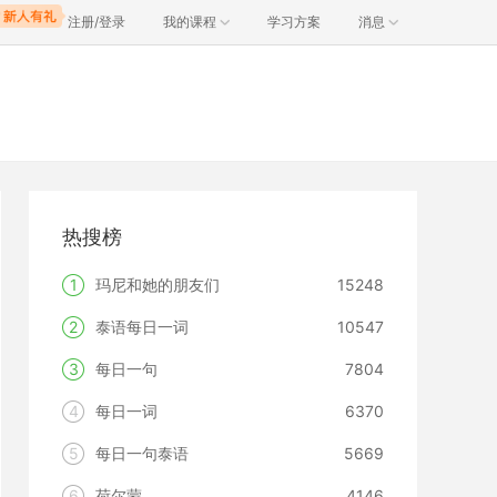
注册/登录
我的课程
学习方案
消息
热搜榜
1
玛尼和她的朋友们
15248
2
泰语每日一词
10547
3
每日一句
7804
4
每日一词
6370
5
每日一句泰语
5669
6
荷尔蒙
4146