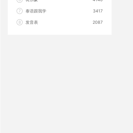
7
泰语跟我学
3417
8
发音表
2087