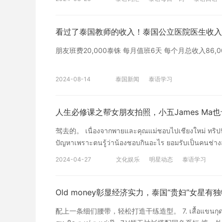
ที่ได้ทำพลาดไป ถือว่าเป็นบทเรียนครั้งสำคัญของไอ
Ice Preechaya也敞开心扉对这一热点进行了回
看过了泰国教师的收入！泰国公立医院医生收入
歉，“Ice希望在这里得到大家的原谅，希望大家有一
认是自己的失误，这也是我一次在直播和社交媒体上的
朋友班费20,000泰铢 每月值班6天 每个月总收入8
由沪江泰语编译整理，素材来自Sanook等网站，未
2024-08-14
泰国新闻
泰语学习
人生必修课之帮女朋友拍照，小五James Ma
驾去的。 เนื่องจากพายและคุณแม่ชอบไปเชียงใหม่ ทริปนี้เน้
ปัญหาเพราะตนรู้ว่าน้องชอบกินอะไร ยอมรับเป็นคนช่างส
คนที่ชอบบอกเลย 因为Pie和妈妈都喜欢清迈
2024-04-27
文化娱乐
明星动态
泰语学习
的，倒不是问题，我知道Pie喜欢吃什么，她不怎么
么。 ที่สำคัญตนทำหน้าที่เป็นตากล้องให้แฟนสาวอยู่แล้ว ท
เพราะตนออกตัวกับแฟนสาวตลอดว่ามีกล้องถ่ายรูปนะแต่ถ่าย
Old money彰显经济实力，泰国“贵妇”女星有
เองว่าต้องดูแลน้องอย่างไร 更重要的
配上一条细们腰带，轻松打造干练造型。 7. เสื้อแขนกุดคอวีผ่าหน้า
因为总是和女朋友出去，相机倒是有，但拍照不太好看。