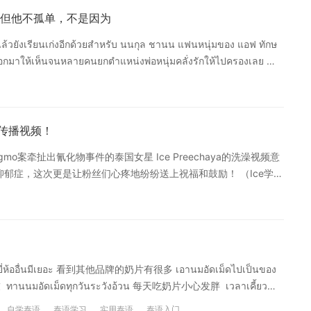
ญกับเรื่องเรียนก่อน 这个年纪应
但他不孤单，不是因为
งเรียนเก่งอีกด้วยสำหรับ นนกุล ชานน แฟนหนุ่มของ แอฟ ทักษ
ออกมาให้เห็นจนหลายคนยกตำแหน่งพ่อหนุ่มคลั่งรักให้ไปครองเลย 可
aksorn的男朋友Nonkul Chanon，自从两人公布了爱情之
呢！ จากเรื่องราวของ นนกุล ที่เคยออกรายการ
ย นนกุล เคยเป็นนักเรียนแลกเปลี่ยนที่สหรัฐอเมริกา 1 ปีกับการใช้
มฝันอยากเป็นนักอเมริกันฟุตบอลอีกด้วย Nonkul的故事我们曾经在节目和
传播视频！
换生去美国交换一年，并以美国学生的身份生活，那时候他想要成为
案牵扯出氰化物事件的泰国女星 Ice Preechaya的洗澡视频意
ี่อเมริกาจากแฟนคลับออกมาให้เห็นเยอะมาก ต้องบอกว่าสมัยก่อน
抑郁症，这次更是让粉丝们心疼地纷纷送上祝福和鼓励！ （Ice学生
ัน 粉丝们看到了许多Nonkul在美国生活的照片，不得不说那时候这位少年真的也
ดไลฟ์สดอาบน้ำ รับอับอายยกเป็นเรียน วอนหยุดแชร์ภาพและ
ษาจากคณะศิลปศาสตรบัณฑิต สาขาวิชาการผลิตภาพยนตร์
洗澡视频泄露事件的确令自己感觉尴尬，会将其作为教训，并且呼吁大家停止分享
หาวิทยาลัยมหิดล 直到上了大学，Nonkul毕业于玛希隆大学艺术学院电影制作
สดของนางเอกสาว ไอซ์ ปรีชญา เป็นภาพที่เธอลืมปิดไลฟ์และ
จริงของ แอฟ ทักษอร มีแต่คนอิจฉาแล้วนะคะ 可以说Aff的这位小
ปิดบังเอาไว้ อีกทั้งยังมีการพูดคุยกับคนดู ขอหัวใจและของขวัญ ทำให้
 不过除了获得女神心，屁鹅也不用在意曾经的“黑照”，毕竟，这
ไปก่อนหน้านี้ 有人恶意传播女星Ice Preechaya洗澡忘记关闭摄像头并泡在
็ดยี่ห้ออื่นมีเยอะ 看到其他品牌的奶片有很多 เอานมอัดเม็ดไปเป็นของ
，要点赞和礼物，这让很多人表示担忧，因为曝出了相关新闻。
นมอัดเม็ดทุกวันระวังอ้วน 每天吃奶片小心发胖 เวลาเคี้ยว
สึกอับอาย วอนหยุดแชร์คลิป และขอโทษทุกคน "ไอซ์ฝากขออภัยทุกคนมา ณ
ดเม็ดขาดตลาดบ่อยมาก อร่อยจริง ๆ 奶片经常供不应求，真的很
อเผยแพร่สิ่งนี้ ตอนนี้รู้สึกเสียใจและอับอายมาก และยอมรับความผิด
自学泰语
泰语学习
实用泰语
泰语入门