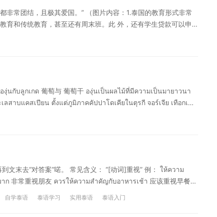
非常团结，且极其爱国。” （图片内容：1.泰国的教育形式非常
教育和传统教育，甚至还有周末班。此 外，还有学生贷款可以申
无论从事什么职业都很平等，泰国人都非常团结，且极其爱国。）
ยเป็นคลิปไวรัล ที่มียอดเข้าชมมากกว่า 656.900 ครั้ง ยอดไลก์
้ามาขอบคุณสำหรับมุมมองดีๆ ที่เขามองประเทศไทย และรวมไปถึงยัง
มาย 这段视频发布后迅速走红，观看次数超过65.69万次，点赞数超过4.38万次，评
论表达了对他的支持。 （图片内容：泰国人最让我吃惊的是什么
ับลูกเกด 葡萄与 葡萄干 องุ่นเป็นผลไม้ที่มีความเป็นมายาวนา
或者越南，这么多估计待不长久。） （图片内容：交通便利，吃
ะเลสาบแคสเปียน ตั้งแต่ภูมิภาคคัปปาโดเคียในตุรกี จอร์เจีย เทือกเขา
对自己在泰国的生活和学习有什么特别的感受呢？ 声明：本文由
อว่าเป็นโรงกลั่นไวน์ที่เก่าแก่ที่สุดในอาร์เมเนีย มีอายุราว 6,000 ปี
得转载。如有不妥，敬请指正。
中海到里海地区。从土耳其的卡帕多西亚、格鲁吉亚、到高加索山脉和
至在亚美尼亚发现了约6000年前的古老酿酒厂遗迹
“对答案”喏。 常见含义： “[动词]重视” 例： ให้ความ
ื่อนมาก 非常重视朋友 ควรให้ความสำคัญกับอาหารเช้า 应该重视早餐
วามสำคัญกับลูกค้าเก่า 不重视老顾客 ให้ความสำคัญกับ
自学泰语
泰语学习
实用泰语
泰语入门
ัญกับเรื่องสุขภาพร่างกายของนักกีฬา 重视运动员的身体健康 ให้
重要和紧急的工作任务放首位 เราควรให้ความสำคัญกับเป้าหมายตัวเอง