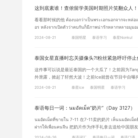
ก่อน 我们应该先专注于自己的目标 วัยนี้ควรให้ความสำคั
这到底素谁！查侬留学美国时期照片笑翻众人！
看看那时候的他 ต้องบอกว่าเป็นพระเอกนอกจากจะหล่อแล้วยั
อร หลังจากเปิดตัวว่าคบกันก็มีภาพน่ารักหลากหลายมุม
以说这位男星除了帅气之外学习也真的很厉害，他就是Aff T
2024-08-21
泰国明星
泰语学习
泰星Nonkul
后， 就有很多不同角度的可爱照片释出，以至于很多人认为他是个恋爱脑
และให้สัมภาษณ์สื่อต่างๆ ครั้งนึงสมัยตอนเรียนมัธยมปลา
ชีวิตเป็นเด็กนักเรียนอเมริกัน จนทำให้เขามีควา
泰国女星直播时忘关摄像头?!粉丝紧急呼吁停止
各种采访里已经看到了，高中的时候Nonkul作为交
这件事可以说是最近泰国的一个大瓜了！之前因为Tangmo
一名美式橄榄球运动员。 มีภาพเมื่อครั้ง นนกุล ใช้ชีวิตอยู่ท
外泄露，掀起了轩然大波！之前Ice就曾在节目中自曝
ของหนุ่มคนนี้มีความซ่าเบาๆ เหมือนก
时代照片 颜值绝对校花一枚） ไอซ์ ปรีชญา เปิดใจปมคลิปหลุ
很“飒”哦！ จนในระดับปริญญาตรี นนกุล สำเร็จการศึก
2024-08-21
泰星ice
泰国明星
泰语学习
ขอโทษทุกคน Ice Preechaya坦言这次
(หลักสูตรนานาชาติ) วิทยาลัยนานาชาติ ม
图片，并向所有人道歉。 จากกรณีที่มีมือดีเผยได้นำคลิปไลฟ์
专业（国际计划）。 บอกเลยว่าหล่อเก่งจริงๆ หวานใจตัว
กำลังแช่น้ำในอ่างอาบน้ำ โดนมีเพียงผ้าขนหนูผืนเดียวที่
泰语每日一词：นมอัดเม็ด“奶片”（Day 3127）
甜心的帅气又有实力，嫉妒他的人当然也是一大片咯！
หลายคนแสดงความเป็นห่วงตามที่ได้เสนอข่าว
样过来的大明星可
นมอัดเม็ดที่ขายใน 7-11 在7-11卖的奶片 เห็นนมอัดเม
浴缸里的照片，只披了一条浴巾，而且还在和观众对话
ฝากให้เพื่อนคนจีน 把奶片作为伴手礼拿去送给中国朋友 ทาน
ล่าสุด ไอซ์ ปรีชญา ได้เปิดใจถึงเรื่องราวดังข่าว รู้
เหมือนกินนมอัดเม็ดเลย 嚼的时候就像吃奶片一样 นมอั
ที่นี้ และขอความเมตตากรุณาจากทุกท่านช่วยหยุดแชร์หรื
2024-08-26
泰语词汇
泰语每日一词
泰语口语