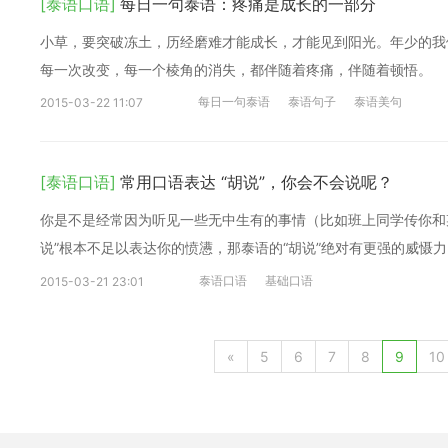
[泰语口语]
每日一句泰语：疼痛是成长的一部分
小草，要突破冻土，历经磨难才能成长，才能见到阳光。年少的我
每一次改变，每一个棱角的消失，都伴随着疼痛，伴随着顿悟。
每日一句泰语
泰语句子
泰语美句
2015-03-22 11:07
[泰语口语]
常用口语表达 “胡说”，你会不会说呢？
你是不是经常因为听见一些无中生有的事情（比如班上同学传你和
说”根本不足以表达你的愤懑，那泰语的“胡说”绝对有更强的威慑力
泰语口语
基础口语
2015-03-21 23:01
«
5
6
7
8
9
10