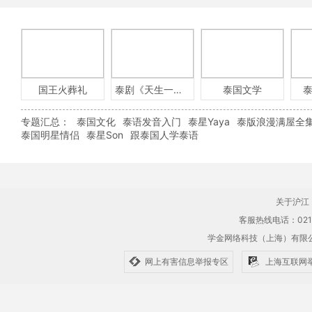
国王火葬礼
泰剧《天生一对》
泰国文学
专题汇总：
泰国文化
泰语发音入门
泰星Yaya
泰版浪漫满屋全
泰国明星情侣
泰星Son
跟泰国人学泰语
关于沪江
客服热线电话：021-61
学金网络科技（上海）有
网上有害信息举报专区
上海互联网