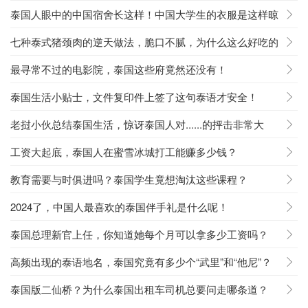
泰国人眼中的中国宿舍长这样！中国大学生的衣服是这样晾
的！
七种泰式猪颈肉的逆天做法，脆口不腻，为什么这么好吃的
原因找到啦！
最寻常不过的电影院，泰国这些府竟然还没有！
泰国生活小贴士，文件复印件上签了这句泰语才安全！
老挝小伙总结泰国生活，惊讶泰国人对......的抨击非常大
胆！
工资大起底，泰国人在蜜雪冰城打工能赚多少钱？
教育需要与时俱进吗？泰国学生竟想淘汰这些课程？
2024了，中国人最喜欢的泰国伴手礼是什么呢！
泰国总理新官上任，你知道她每个月可以拿多少工资吗？
高频出现的泰语地名，泰国究竟有多少个“武里”和“他尼”？
泰国版二仙桥？为什么泰国出租车司机总要问走哪条道？