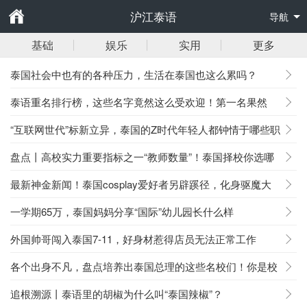
沪江泰语
导航
基础
娱乐
实用
更多
泰国社会中也有的各种压力，生活在泰国也这么累吗？
泰语重名排行榜，这些名字竟然这么受欢迎！第一名果然
是......
“互联网世代”标新立异，泰国的Z时代年轻人都钟情于哪些职
业？
盘点丨高校实力重要指标之一“教师数量”！泰国择校你选哪
所？
最新神金新闻！泰国cosplay爱好者另辟蹊径，化身驱魔大
师！
一学期65万，泰国妈妈分享“国际”幼儿园长什么样
外国帅哥闯入泰国7-11，好身材惹得店员无法正常工作
各个出身不凡，盘点培养出泰国总理的这些名校们！你是校
友吗？
追根溯源丨泰语里的胡椒为什么叫“泰国辣椒”？