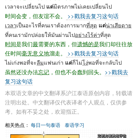
เวลาจะเปลี่ยนไป
มิตรภาพไม่เคยเปลี่ยนไป
แต่
时间会变，但友谊不会。
>>戳我去复习这句话
เวลา
เป็นอะไรที่คนเราต้องการมาก
ที่สุด
น่าเสียดาย
แต่
ที่คนเรามักปล่อยให้มันผ่านไป
อย่างไร้ค่า
ที่สุด
时间
是我们
最
需要的东西，但
遗憾的是
我们却往往放
任时间
毫无意义地
溜走。
>>戳我去复习这句话
ไม่เก่งพอที่จะ
ลืม
แฟนเก่า
ก็ไม่
โง่
พอที่จะกลับไป
แต่
虽然还没办法
忘记
，但也不会蠢到回头。
>>戳我去
复习这句话
本双语文章的中文翻译系沪江泰语原创内容，转载请
注明出处。中文翻译仅代表译者个人观点，仅供参
考。如有不妥之处，欢迎指正。
相关热点：
每日一句泰语
泰语学习