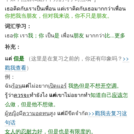
เธอคิดกับเราเป็นเพื่อน แต่เราคิดกับเธอมากกว่าเพื่อน
你把我当朋友，但对我来说，你不只是朋友。
词汇学习：
เธอ
你
เรา
我；你
เป็น
是
เพื่อน
朋友
มากกว่า
比...更多
补充：
（这里是在复习之前的，你还有印象吗？
>>
แต่
但是
戳我查看
）
例：
ฉัน
ร้อน
ไม่อยาก
เปิดแอร์
我
热
但是不想
开空调
。
แต่
รู้ว่า
ควรจะ
ทำยังไง
เขาไม่อยากทำ
知道自己
应该
怎
แต่
么做，但是他不想做。
ผู้หญิง
มี
ความอดทน
สูง
มีขีดจำกัด
>>戳我去复习这
แต่
句话
女人
的
忍耐力
好，但是也是有限度的。