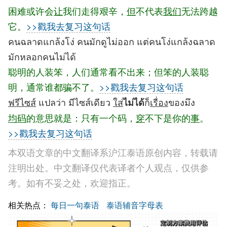
困难或许会
让
我们走得艰辛，
但
不代表
我们
无法跨越
它。
>>戳我去复习这句话
คนฉลาดแกล้งโง่ คนมักดูไม่ออก แต่คนโง่แกล้งฉลาด
มักหลอกคนไม่ได้
聪明的人装笨，人们通常看不出来；但笨的人装聪
明，通常谁都骗不了。
>>戳我去复习这句话
ฟรีไซส์
แปลว่า มีไซส์เดียว
ใส่
ก็
เรื่อง
ของมึง
ไม่ได้
均码
的意思就是：只有一个码，
穿
不下是你的
事
。
>>戳我去复习这句话
本双语文章的中文翻译系沪江泰语原创内容，转载请
注明出处。中文翻译仅代表译者个人观点，仅供参
考。如有不妥之处，欢迎指正。
相关热点：
每日一句泰语
泰语辅音字母表