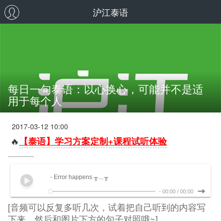
沪江泰语
每日一句泰语：以心换心，可能并不是适
用于每个人
2017-03-12 10:00
🔥
【泰语】学习方案定制+课程试听体验
- Error happens ╥﹏╥
-
00:00
/
00:00
[音频可以反复多听几次，试着把自己听到的内容写
下来，然后和图片下方的句子对照哦~]