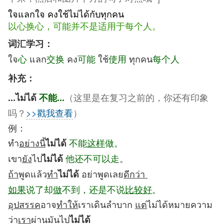
ใจแลกใจ คงใช้ไม่ได้กับทุกคน
以心换心，可能并不是适用于每个人。
词汇学习：
ใจ
心
แลก
交换
คง
可能
ใช้
使用
ทุกคน
每个人
补充：
（这里是在复习之前的，你还有印象
...ไม่ได้
不能...
吗？
>>戳我查看
）
例：
ทำ
อย่างนี้
不能
这样
做。
ไม่ได้
เขา
ยัง
ไป
他还不可以走
。
ไม่ได้
ถ้า
พูดแล้ว
ทำ
อย่าพูดเลย
ดีกว่า
ไม่ได้
如果
说了却
做
不到，还是不说
比较好
。
อุปสรรค
อาจ
ทำให้
เราเดินลำบาก
แต่
ไม่ได้หมายความ
ว่า
เรา
ผ่านมันไป
ไม่ได้