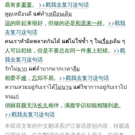
底有多
重要
。
>>戳我去复习这句话
พูด
เหมือนดี
ทำ
เหมือนเดิม
แต่
说
的听起来很好，但做的还是
和原来一样
。
>>戳我
去复习这句话
คนเราทำผิดพลาดกันได้
ไม่ใช่ซ้ำ ๆ ใน
เรื่อง
เดิม ๆ
แต่
人可以犯错，但是不要总在同一件
事
上犯错。
>>戳
我去复习这句话
รักไม่
ยาก
ลำบากมากเวลา
ลืม
แต่
相爱不
难
，
忘
却不易
。
>>戳我去复习这句话
ความสวยอยู่กับเราได้
ไม่นาน
วิชาการอยู่กับเราไป
แต่
จน
แก่
俏丽容颜无法
长久
相伴，满腹学识却能相随到
老
。
>>戳我去复习这句话
本双语文章的中文翻译系沪江泰语原创内容，转载请
注明出处。中文翻译仅代表译者个人观点，仅供参