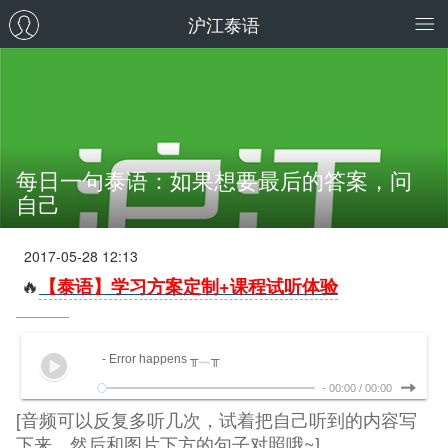
沪江泰语
每日一句泰语：如果想要最后的答案，问
自己
2017-05-28 12:13
🔥
【泰语】学习方案定制+课程试听体验
- Error happens ╥﹏╥
-
00:00
/
00:00
[音频可以反复多听几次，试着把自己听到的内容写
下来，然后和图片下方的句子对照哦~]