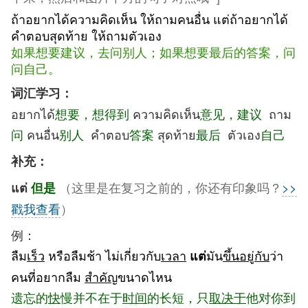
ถ้าอยากได้ความคิดเห็น ให้ถามคนอื่น แต่ถ้าอยากได้
คำตอบสุดท้าย ให้ถามตัวเอง
如果想要建议，去问别人；如果想要最后的答案，问
问自己。
词汇学习：
อยากได้
想要，想得到
ความคิดเห็น
意见，建议
ถาม
问
คนอื่น
别
人
คำตอบ
答案
สุดท้าย
最后
ตัวเอง
自己
补充：
（这里是在复习之前的，你还有印象吗？
>>
แต่
但是
戳我查看
）
例：
ลืม
เร็ว
หรือลืมช้า ไม่เกี่ยวกับ
เวลา
มัน
ขึ้นอยู่กับ
ว่า
แต่
คนที่อยากลืม
สำคัญ
ขนาดไหน
遗忘的
快
慢并不在于
时间
的长短，只
取决于
他对你到