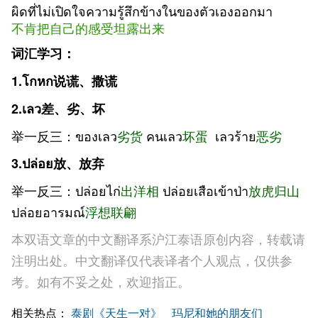
ผิดที่ไม่เปิดใจความรู้สึกข้างในของตัวเองออกมา
不肯把自己的感受坦露出来
词汇学习：
1.
โกหก说谎、撒谎
2.
เลว差、劣、坏
举一反三：ของ
เลว
劣货
คน
เลว
坏蛋
เลว
ร้าย
恶劣
3.
ปล่อย放、放弃
举一反三：
ปล่อยไก่
出洋相
ปล่อยเสือเข้าป่า
放虎归山
ปล่อยอารมณ์
浮想联翩
本双语文章的中文翻译系沪江泰语原创内容，转载请
注明出处。中文翻译仅代表译者个人观点，仅供参
考。如有不妥之处，欢迎指正。
相关热点：
泰剧《天生一对》
玛尼和她的朋友们