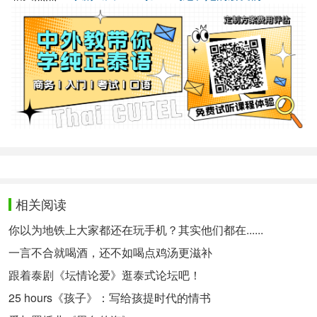
相关阅读
你以为地铁上大家都还在玩手机？其实他们都在......
一言不合就喝酒，还不如喝点鸡汤更滋补
跟着泰剧《坛情论爱》逛泰式论坛吧！
25 hours《孩子》：写给孩提时代的情书