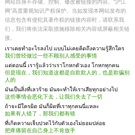
网站自身不存储、控制、修改被链接的内容。"沪江
网"高度重视知识产权保护。当如发现本网站发布的
信息包含有侵犯其著作权的链接内容时，请联系我
们，我们将依法采取措施移除相关内容或屏蔽相关链
接。
เราเคยทำอะไรลงไป แบบไม่เคยคิดถึงความรู้สึกใคร
我们曾经做过一些不顾别人感受的事情
แต่ตอนนี้ เรารู้แล้วว่าเราโกหกตัวเอง โกหกทุกคน
但是现在，我们知道这都是自欺欺人的，也是欺骗别
人的
มันเป็นสิ่งที่เลวร้าย มันจะทำให้เราเสียทุกอย่างไป
这些事情会恶化下去，让我们失去了一切
ถ้าจะมีใครผิด มันก็ผิดที่เราทุกคนนี่แหละ
如果有人错了，那我们都有错
ที่เกิดความเจ็บปวดไว้กับตัวเองไม่ยอมปล่อย
把疼痛留在自己身上不肯放手