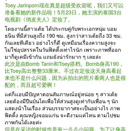
Toey Jarinporn现在真是超级受欢迎呢，我们又可以
准备看她的新作品啦！5月23日，她主演的泰国3台
电视剧《俏皮夫人》定妆了。
โดยงานนี้สาวเต้ย ได้ประกบคู่กับพระเอกหนุ่ม บอม
ธนิน ที่มีส่วนสูงถึง 190 ซม. สูงกว่าสาวเต้ยถึง 33 ซม.
กันเลยทีเดียว อย่างไรก็ดี ดูเหมือนเรื่องความสูงจะ
ไม่ใช่อุปสรรคในวันฟิตติ้งเท่าไรนัก เพราะภาพที่ออก
มาก็ดูเคมีเข้ากัน แถมยังน่ารักมาก ๆ เลยล่ะ
此次是由Bomb Tanin和Toey搭档。Bomb身高190，
比Toey高出整整33厘米。不过在定妆这天身高看起
来也不是什么问题，因为从拍出的照片看两人也是很
配的，而且超可爱啊！
แต่ก็แอบมีปัญหาตอนสัมภาษณ์อยู่หน่อย ๆ สาวเต้ย
เลยต้องมีปีนบันไดเพื่อให้ส่วนสูงดูเท่ากับเพื่อน ๆ นัก
แสดงนำในเรื่อง ส่วนบรรยากาศจะเป็นอย่างไร ภาพ
ฟิตติ้ง คุณหญิงจอมแก่น จะดีงามแค่ไหน ตามไปชม
ภาพกันได้เลยค่ะ
但是在采访的时候也是有一点点小问题。为了让身高