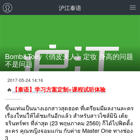
沪江泰语
Bomb&Toey《俏皮夫人》定妆 身高的问题
不是问题
2017-05-24 14:16
🔥
【泰语】学习方案定制+课程试听体验
ขึ้นแท่นเป็นนางเอกสาวสุดฮอต ที่เตรียมมีผลงานละคร
เรื่องใหม่ให้ได้ชมกันอีกแล้ว สำหรับสาวไซส์มินิ เต้ย
จรินทร์พร ที่ล่าสุด (23 พฤษภาคม 2560) ก็ได้ไปฟิตติ้ง
ละคร คุณหญิงจอมแก่น กับค่าย Master One ทางช่อง
3