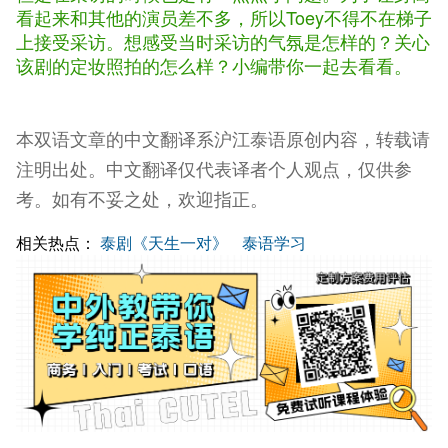
看起来和其他的演员差不多，所以Toey不得不在梯子
上接受采访。想感受当时采访的气氛是怎样的？关心
该剧的定妆照拍的怎么样？小编带你一起去看看。
本双语文章的中文翻译系沪江泰语原创内容，转载请
注明出处。中文翻译仅代表译者个人观点，仅供参
考。如有不妥之处，欢迎指正。
相关热点：
泰剧《天生一对》
泰语学习