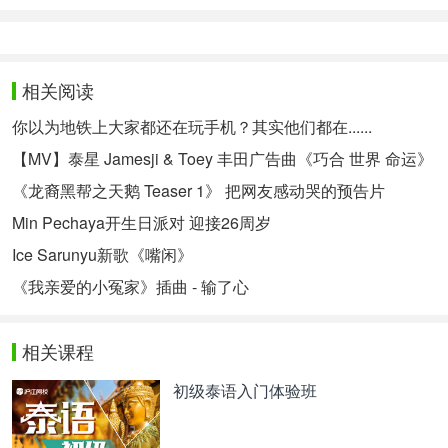
相关阅读
你以为地铁上大家都还在玩手机？其实他们都在......
【MV】泰星 Jamesji & Toey 丰田广告曲《巧合 世界 命运》
《龙裔黑帮之天鹅 Teaser 1》 把网友感动哭的预告片
Min Pechaya开生日派对 迎接26周岁
Ice Sarunyu新歌《嘴闲》
《我亲爱的小冤家》插曲 - 输了心
相关课程
初级泰语入门体验班