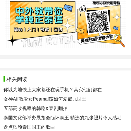
相关阅读
你以为地铁上大家都还在玩手机？其实他们都在......
女神Aff教爱女Peamai该如何爱戴九世王
五部高收视率的韩剧&泰剧翻拍
泰国文化部举办展览会缅怀泰王 精选的九张照片令人感动
盘点歌颂泰国国王的歌曲