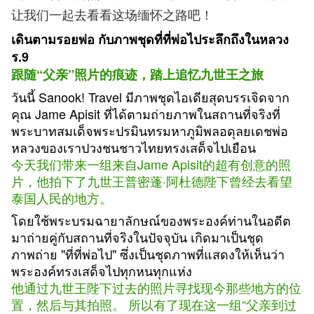
让我们一起去看看这场缅怀之路吧！
เดินตามรอยพ่อ กับภาพชุดที่ที่พ่อไประลึกถึงในหลวง
ร.9
跟随“父亲”照片的痕迹，踏上追忆九世王之旅
วันนี้ Sanook! Travel มีภาพชุดไอเดียสุดบรรเจิดจาก
คุณ Jame Apisit ที่ได้ตามถ่ายภาพในสถานที่จริงที่
พระบาทสมเด็จพระปรมินทรมหาภูมิพลอดุลยเดชพ่อ
หลวงของเราปวงชนชาวไทยทรงเสด็จไปเยือน
今天我们带来一组来自Jame Apisit的超有创意的照
片，他拍下了九世王普密蓬·阿杜德陛下曾经去看望
泰国人民的地方。
โดยใช้พระบรมฉายาลักษณ์ของพระองค์ท่านในอดีต
มาถ่ายคู่กับสถานที่จริงในปัจจุบัน เกิดมาเป็นชุด
ภาพถ่าย "ที่ที่พ่อไป" ซึ่งเป็นชุดภาพที่แสดงให้เห็นว่า
พระองค์ทรงเสด็จไปทุกหนทุกแห่ง
他通过九世王陛下过去的照片寻找现今那些地方的位
置，然后与其拍照。 所以有了现在这一组“父亲到过