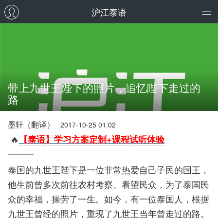
沪江泰语
带上九世王陛下的照片，追忆陛下走过的
路
墨轩（翻译）
2017-10-25 01:02
🔥
【泰语】学习方案定制+课程试听体验
泰国的九世王陛下是一位非常热爱自己子民的国王，
他生前曾多次前往农村考察、看望民众，为了泰国民
众的幸福，操劳了一生。如今，有一位泰国人，根据
九世王曾经的照片，重现了九世王当年曾走过的路。