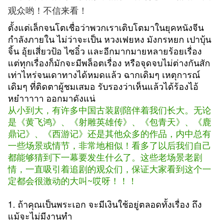
观众哟！不信来看！
ตั้งแต่เล็กจนโตเชื่อว่าพวกเราเติบโตมาในยุคหนังจีน
กำลังภายใน ไม่ว่าจะเป็น หวงเฟยหง มังกรหยก เปาบุ้น
จิ้น อุ้ยเสี่ยวป้อ ไซอิ๋ว และอีกมากมายหลายร้อยเรื่อง
แต่ทุกเรื่องก็มักจะมีพล็อตเรื่อง หรือจุดจบไม่ต่างกันสัก
เท่าไหร่จนเดาทางได้หมดแล้ว ฉากเดิมๆ เหตุการณ์
เดิมๆ ที่ติดตาผู้ชมเสมอ รับรองว่าเห็นแล้วได้ร้องไอ้
หย๋าาาาา ออกมาดังแน่
从小到大，有许多中国古装剧陪伴着我们长大。无论
是《黄飞鸿》、《射雕英雄传》、《包青天》、《鹿
鼎记》、《西游记》还是其他众多的作品，内中总有
一些场景或情节，非常地相似！看多了以后我们自己
都能够猜到下一幕要发生什么了。这些老场景老剧
情，一直吸引着追剧的观众们，保证大家看到这个一
定都会很激动的大叫~哎呀！！！
1. ถ้าคุณเป็นพระเอก จะมีเงินใช้อยู่ตลอดทั้งเรื่อง ถึง
แม้จะไม่มีงานทำ