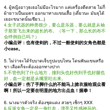
4. ผู้หญิงอาวุธเธอไม่มีอะไรมาก แค่เครื่องดีดสาย ไม่ก็
ผ้ายาวเป็นเมตร ออกมาทางแขนเสื้อ (เดี๋ยวนะ มันจุได้
เยอะขนาดนั้นเชียว...)
4.女子武器的种类很少，要么是乐器，要么就是从袖
子那里飞出来的超长的布。（等一下，那么长的布不
会绊倒自己吗？）
小编点评：也有使剑的，不过一般使剑的女角色都是
小case。
5. ไม่ว่าจะได้รับบาดเจ็บรูปแบบไหน โดนฟันแขนหรือ
ขา เลือดก็จะต้องออกทางปาก
5.不管伤到了什么地方，撞到头也好伤到手也好腿也
好，血一定都是从嘴里吐出来。
小编点评：伤了手脚什么的不能马上掀衣服给观众看
啊！所以一定要在明显的地方出点血！握拳！
6. นางมารตัวจริง ต้องชุดแดง สวยๆ เซ็กๆ XXX
6.反派女角一定是一身红衣，漂亮又性感神马的。