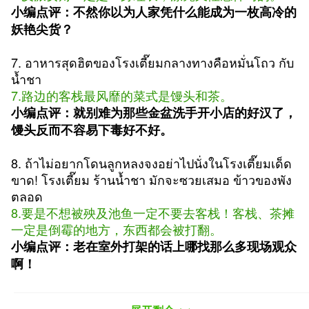
小编点评：不然你以为人家凭什么能成为一枚高冷的
妖艳尖货？
7. อาหารสุดฮิตของโรงเตี๊ยมกลางทางคือหมั่นโถว กับ
น้ำชา
7.路边的客栈最风靡的菜式是馒头和茶。
小编点评：就别难为那些金盆洗手开小店的好汉了，
馒头反而不容易下毒好不好。
8. ถ้าไม่อยากโดนลูกหลงจงอย่าไปนั่งในโรงเตี๊ยมเด็ด
ขาด! โรงเตี๊ยม ร้านน้ำชา มักจะซวยเสมอ ข้าวของพัง
ตลอด
8.要是不想被殃及池鱼一定不要去客栈！客栈、茶摊
一定是倒霉的地方，东西都会被打翻。
小编点评：老在室外打架的话上哪找那么多现场观众
啊！
9. สกัดจุดสุดเทพ เอานิ้วแตะเบาๆ ทีสองทีก็ตัวแข็งทื่อ