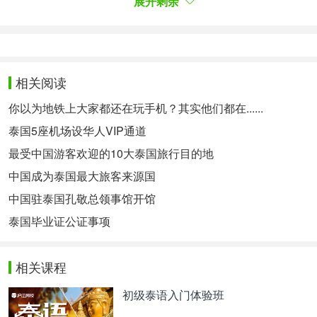
展开剩余
ได้เป็นวัน
9.高手对决一般都是用手指轻轻的戳一戳对方就可以
使对方定住大半天。
小编点评：你们不知道眼神能杀人？
相关阅读
10. เป็นพี่น้องร่วมสาบานกันง่ายมาก
10.很轻易就能结拜到兄弟姐妹。
你以为地铁上大家都还在玩手机？其实他们都在......
อยากเป็นพี่น้องร่วมสาบานกับพระเอก ไม่ยาก สิ่งที่ต้อง
泰国5座机场设华人VIP通道
ทำคือ เลี้ยงเหล้า ให้ที่พัก ให้เงิน
最受中国游客欢迎的10大泰国旅行目的地
想要跟男主结拜不难，需要做的事情就是请他喝酒，
给他住处，砸他钱。
中国成为泰国最大旅客来源国
หรือแม้กระทั่งประลองยุทธ เนื่องจากพระเอกถูกชะตา
中国驻泰国孔敬总领事馆开馆
คนได้ง่ายมาก
泰国毕业证公证事项
或者在武功上面跟他交流，因为男主通常很好相处。
小编点评：所以也能反推出男主的友情都是金手指开
来的。
相关课程
11. เรียนรู้วิชาได้ชั่วข้ามคืน
初级泰语入门体验班
11.一夜之内学会一门技术/武功。