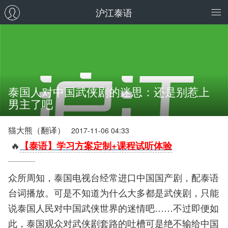
沪江泰语
泰国人对中国武侠剧的迷思：还是别惹上
男主了吧
猫大熊（翻译）
2017-11-06 04:33
🔥
【泰语】学习方案定制+课程试听体验
众所周知，泰国电视台经常进口中国国产剧，配泰语
台词播放。可是不知道为什么大多都是武侠剧，只能
说泰国人民对中国武侠世界的迷情吧……不过即便如
此，泰国观众对武侠剧套路的吐槽可是绝不输给中国