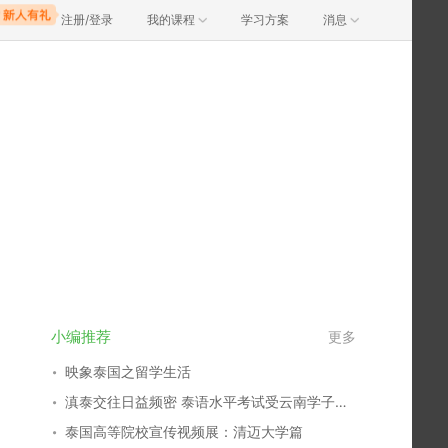
注册/登录
我的课程
学习方案
消息
小编推荐
更多
映象泰国之留学生活
滇泰交往日益频密 泰语水平考试受云南学子热捧
泰国高等院校宣传视频展：清迈大学篇