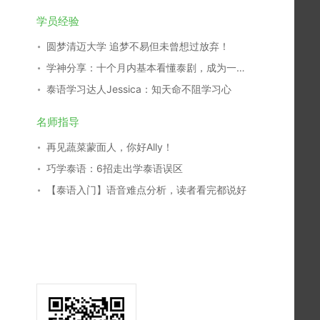
学员经验
圆梦清迈大学 追梦不易但未曾想过放弃！
学神分享：十个月内基本看懂泰剧，成为一名泰剧翻译，我是这么学习的！
泰语学习达人Jessica：知天命不阻学习心
名师指导
再见蔬菜蒙面人，你好Ally！
巧学泰语：6招走出学泰语误区
【泰语入门】语音难点分析，读者看完都说好