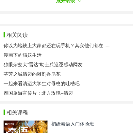
展开剩余
摩托车冒着雨去了因他农，半夜上素贴山见过夜幕里
的清迈，一起度过了清迈的水灯节，一起度过了在异
乡的春节，我们看到过拜县广阔的田野，清莱日落下
的辛哈农场，坐过老式的绿铁皮公交车去金三角，在
相关阅读
曼谷的天台酒吧众人倒数许愿跨了年，见过落日余晖
你以为地铁上大家都还在玩手机？其实他们都在......
下的芭提雅，呼吸过素可泰早晨清新又古老的空气，
漫画下的猫奴生活
见过烈日下甲米的海水闪闪发光.....
独眼杂交犬“雷达”助士兵巡逻感动网友
我见到过最差的泰国，这里的柜姐总是对中国人有各
芬芳之城清迈的雕刻香皂花
种各样的偏见；这里的交通总是那么不方便，没有高
一起来看清迈大学生对母校的吐槽吧
铁没有地铁；这里的泰国菜味道总是那么奇怪；这里
泰国旅游宣传片：北方玫瑰--清迈
的天气总是那么燥热；这是一个没有奶盖没有淘宝的
地方。
相关课程
我也见到过最好的泰国，这里的街边小贩总是亲切温
暖的称你为ลูก，这个词大抵是泰语里最温暖的词；
初级泰语入门体验班
这里的大学生总是那么充满活力和激情；这里的人们