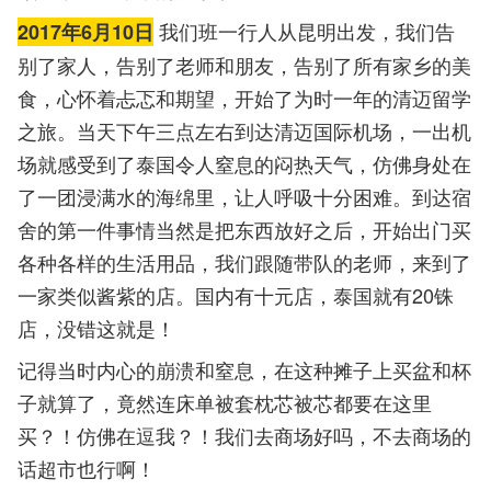
我们班一行人从昆明出发，我们告
2017年6月10日
别了家人，告别了老师和朋友，告别了所有家乡的美
食，心怀着忐忑和期望，开始了为时一年的清迈留学
之旅。当天下午三点左右到达清迈国际机场，一出机
场就感受到了泰国令人窒息的闷热天气，仿佛身处在
了一团浸满水的海绵里，让人呼吸十分困难。到达宿
舍的第一件事情当然是把东西放好之后，开始出门买
各种各样的生活用品，我们跟随带队的老师，来到了
一家类似酱紫的店。国内有十元店，泰国就有20铢
店，没错这就是！
记得当时内心的崩溃和窒息，在这种摊子上买盆和杯
子就算了，竟然连床单被套枕芯被芯都要在这里
买？！仿佛在逗我？！我们去商场好吗，不去商场的
话超市也行啊！