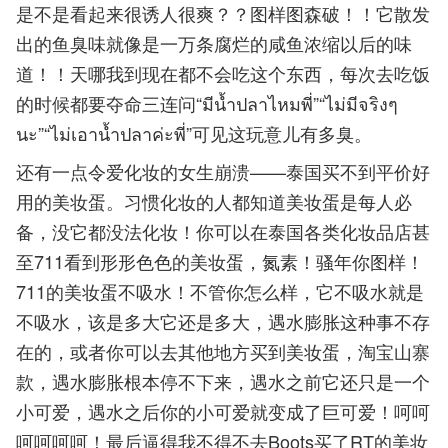
是不是看起来很诱人很爽？？图样图森破！！它散发
出的鱼臭味就像是一万条腐烂的咸鱼浓缩以后的味
道！！天哪我到现在都不会吃这个东西，每次去吃饭
的时候都要夺命三连问“มีน้ำปลาไหมพี่”“ไม่มีจริงๆ
นะ”“ไม่เอาน้ำปลาค่ะพี่”可见这玩意儿有多臭。
还有一点令爱化妆的女生崩溃——泰国买不到平价好
用的美妆蛋。习惯化妆的人都知道美妆蛋是每人必
备，没它都没法化妆！你可以在泰国各类化妆品店甚
至711看到形形色色的美妆蛋，氮素！骚年你图样！
711的美妆蛋不吸水！不管你怎么样，它不吸水就是
不吸水，该是多大它还是多大，遇水膨胀这种事不存
在的，或者你可以去其他地方买到美妆蛋，淘宝山寨
款，遇水膨胀根本停不下来，遇水之前它还只是一个
小可爱，遇水之后你的小可爱就变成了巨可爱！呵呵
呵呵呵呵！最后逼得我不得不去Boots买了RT的美妆