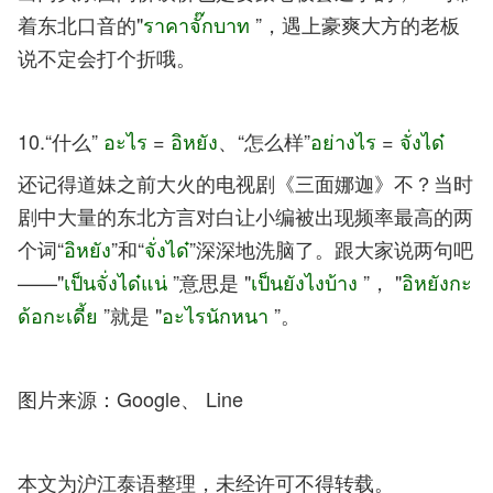
着东北口音的"
ราคาจั๊กบาท
”，遇上豪爽大方的老板
说不定会打个折哦。
10.“什么”
อะไร
=
อิหยัง
、“怎么样”
อย่างไร
=
จั่งได๋
还记得道妹之前大火的电视剧《三面娜迦》不？当时
剧中大量的东北方言对白让小编被出现频率最高的两
个词“
อิหยัง
”和“
จั่งได๋
”深深地洗脑了。跟大家说两句吧
——"
เป็นจั่งได๋แน่
”意思是 "
เป็นยังไงบ้าง
”， "
อิหยังกะ
ด้อกะเดี้ย
”就是 "
อะไรนักหนา
”。
图片来源：Google、 Line
本文为沪江泰语整理，未经许可不得转载。