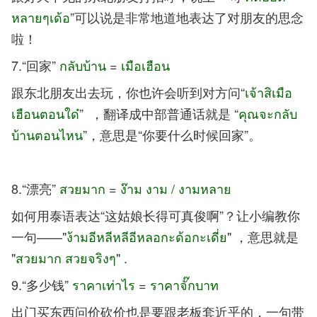
หลายๆเด้อ
”可以说是非常地道地表达了对朋友的思念
啦！
7.“回家”
กลับบ้าน
=
เมือเฮือน
跟东北朋友出去玩，你也许会听到对方问“
เจ้าสิเมือ
เฮือนตอนใด๋
” ，翻译成中部普通话就是 “
คุณจะกลับ
บ้านตอนไหน
”，意思是“你要什么时候回家”。
8.“漂亮”
สวยมาก
=
ง๊าม งาม / งามหลาย
如何用泰语表达“这姑娘长得可真俊啊”？让小编教你
一句——"
ง้ามอีหลีหลีอีหลอกะด้อกะเดี่ย
" ，意思就是
"
สวยมาก สวยจริงๆ
" .
9.“多少钱”
ราคาเท่าไร
=
ราคาจั๊กบาท
出门买东西问价砍价也是要跟老板套近乎的，一句带