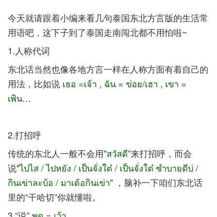
今天就请跟着小编来看几句泰国东北方言版的生活常
用语吧，这下子到了泰国走南闯北都不用怕啦~
1.人称代词
东北话当然也像各地方言一样在人称方面有着自己的
用法，比如说
เธอ
=
เจ้า
,
ฉัน
=
ข่อย/เฮา
,
เขา
=
เพิน
…
2.打招呼
传统的东北人一般不会用"
สวัสดี
”来打招呼，而会
说"
ไปไส / ไปหยัง / เป็นจั่งใด๋ / เป็นจั่งใด๋ ซำบายดีบ่ /
กินเข่าละบ้อ / มาเด้อกินเข่า
" ，脑补一下咱们东北话
里的“干哈切”你就懂啦。
3.“说”
พูด
=
เว้า