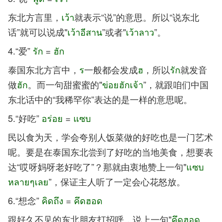
东北方言里，
เว้า
就表示“说”的意思。所以“说东北
话”就可以说成"
เว้าอีสาน
”或者"
เว้าลาว
”。
4.“爱”
รัก
=
ฮัก
泰国东北方言中，
ร
一般都会发成
ฮ
，所以
รัก
就发音
做
ฮัก
。而一句甜蜜蜜的"
ข่อยฮักเจ้า
”，就跟咱们中国
东北话中的“我稀罕你”表达的是一样的意思呢。
5.“好吃”
อร่อย
=
แซบ
民以食为天，学会夸别人饭菜做的好吃也是一门艺术
呢。要是在泰国东北尝到了好吃的当地美食，想要表
达“哎呀妈呀老好吃了”？那就由衷地赞上一句"
แซบ
หลายๆเลย
”，保证主人听了一定会心花怒放。
6.“想念”
คิดถึง
=
คึดฮอด
跟好久不见的东北朋友打招呼，说上一句"
คึดฮอด