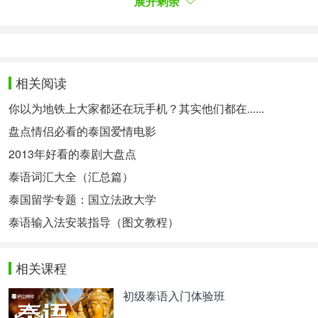
你心里头的第一个人和生命中的最后一人，是谁呢？
展开剩余
这部泰国纯爱电影《Classic Again》改编自韩国电影
《The Classic》(《假如爱有天意》)。这一次，它以
泰国人的角度被翻拍成泰国版本纯爱电影，对原版本
相关阅读
电影进行了全新的诠释。
你以为地铁上大家都还在玩手机？其实他们都在......
假如说03年的《假如爱有天意》让我们的印象十分深
盘点情侣必看的泰国爱情电影
刻，那20年的这一版是否能众望所归呢？
2013年好看的泰剧大盘点
泰语词汇大全（汇总篇）
泰国留学专题：国立法政大学
泰语输入法安装指导（图文教程）
相关课程
初级泰语入门体验班