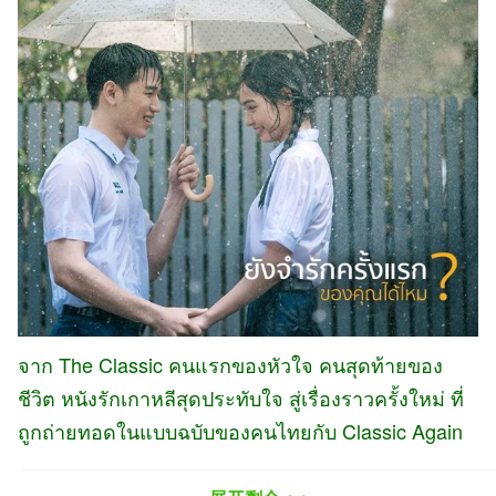
จาก The Classic คนแรกของหัวใจ คนสุดท้ายของ
ชีวิต หนังรักเกาหลีสุดประทับใจ สู่เรื่องราวครั้งใหม่ ที่
ถูกถ่ายทอดในแบบฉบับของคนไทยกับ Classic Again
จดหมาย สายฝน ร่มวิเศษ