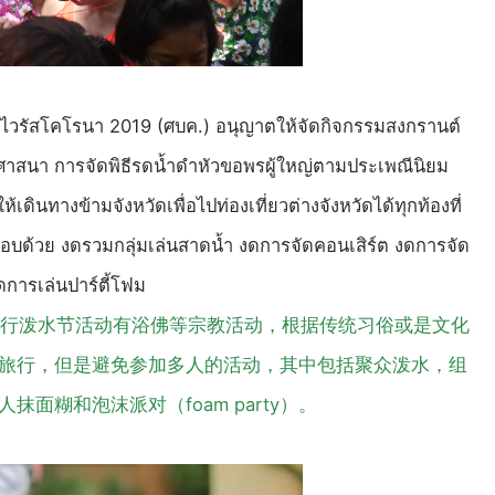
อไวรัสโคโรนา 2019 (ศบค.) อนุญาตให้จัดกิจกรรมสงกรานต์
ศาสนา การจัดพิธีรดน้ำดำหัวขอพรผู้ใหญ่ตามประเพณีนิยม
นทางข้ามจังหวัดเพื่อไปท่องเที่ยวต่างจังหวัดได้ทุกท้องที่
อบด้วย งดรวมกลุ่มเล่นสาดน้ำ งดการจัดคอนเสิร์ต งดการจัด
ดการเล่นปาร์ตี้โฟม
举行泼水节活动有浴佛等宗教活动，根据传统习俗或是文化
旅行，但是避免参加多人的活动，其中包括聚众泼水，组
面糊和泡沫派对（foam party）。