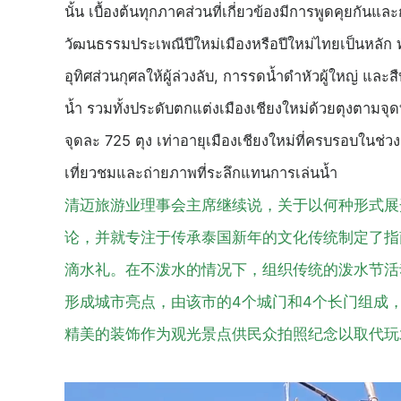
นั้น เบื้องต้นทุกภาคส่วนที่เกี่ยวข้องมีการพูดคุยกั
วัฒนธรรมประเพณีปีใหม่เมืองหรือปีใหม่ไทยเป็นหลัก 
อุทิศส่วนกุศลให้ผู้ล่วงลับ, การรดน้ำดำหัวผู้ใหญ่ แ
น้ำ รวมทั้งประดับตกแต่งเมืองเชียงใหม่ด้วยตุงตามจุด
จุดละ 725 ตุง เท่าอายุเมืองเชียงใหม่ที่ครบรอบในช่วง
เที่ยวชมและถ่ายภาพที่ระลึกแทนการเล่นน้ำ
清迈旅游业理事会主席继续说，关于以何种形式展
论，并就专注于传承泰国新年的文化传统制定了指
滴水礼。在不泼水的情况下，组织传统的泼水节活
形成城市亮点，由该市的4个城门和4个长门组成，每
精美的装饰作为观光景点供民众拍照纪念以取代玩