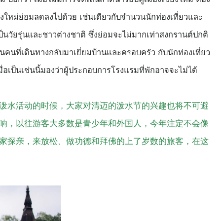
หม่ย่อมลดลงไปด้วย เช่นเดียวกับจำนวนนักท่องเที่ยวและ
่เป็นวัยรุ่นและชาวต่างชาติ ซึ่งย่อมจะไม่มากเท่าสงกรานต์ปกติ
ะเป็นคนที่เดินทางกลับมาเยี่ยมบ้านและครอบครัว กับนักท่องเที่ยว
่งเมื่อเป็นเช่นนี้มองว่าผู้ประกอบการโรงแรมที่พักอาจจะไม่ได้
泼水活动的时候，大家对清迈的泼水节的兴趣也将不可避
响，以往游客大多数是青少年和外国人，今年注定不会像
家探亲，来放松、做功德和拜佛的上了岁数的旅客，在这