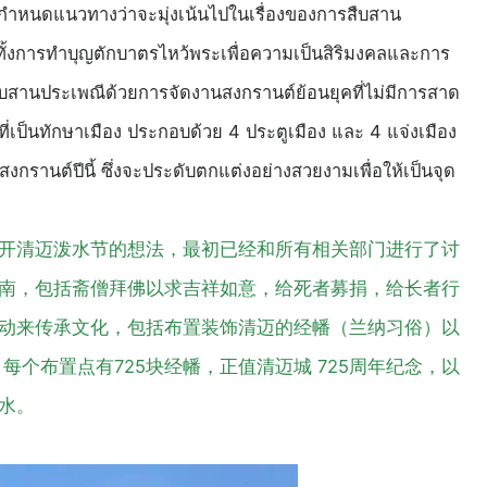
นและกำหนดแนวทางว่าจะมุ่งเน้นไปในเรื่องของการสืบสาน
ทั้งการทำบุญตักบาตรไหว้พระเพื่อความเป็นสิริมงคลและการ
ละสืบสานประเพณีด้วยการจัดงานสงกรานต์ย้อนยุคที่ไม่มีการสาด
ที่เป็นทักษาเมือง ประกอบด้วย 4 ประตูเมือง และ 4 แจ่งเมือง
สงกรานต์ปีนี้ ซึ่งจะประดับตกแต่งอย่างสวยงามเพื่อให้เป็นจุด
开清迈泼水节的想法，最初已经和所有相关部门进行了讨
南，包括斋僧拜佛以求吉祥如意，给死者募捐，给长者行
动来传承文化，包括布置装饰清迈的经幡（兰纳习俗）以
个布置点有725块经幡，正值清迈城 725周年纪念，以
水。