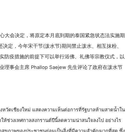
中心大会决定，将原定本月底到期的泰国紧急状态法实施期
还决定，今年宋干节(泼水节)期间禁止泼水、相互抹粉、
实防疫措施的前提下可以举行浴佛、礼佛等宗教仪式，以
主席 Phallop Saejew 先生评论了政府在泼水节
งหวัดเชียงใหม่
แสดงความเห็นต่อการที่รัฐบาลห้ามสาดน้ำใน
ำให้ช่วงเทศกาลสงกรานต์ปีนี้ลดความน่าสนใจลงไป อย่างไร
ุขภาพของประชาชนย่อมเป็นสิ่งที่มีความสำคัญมากที่สุด ซึ่ง