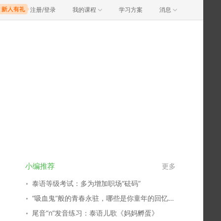
注册/登录
我的课程
学习方案
消息
小编推荐
更多
泰语等级考试：多为增加职场“砝码”
“吸血鬼”般的青春永驻，哪些是你童年的回忆？谁又俘获了你的心？
尾音“ก”发音练习：泰语儿歌《妈妈孵蛋》