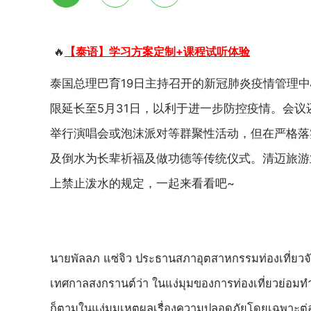
🔥
【泰语】学习方案定制+课程试听体验
泰国总理巴育19日主持召开的新冠肺炎疫情管理
限延长至5月31日，以利于进一步防控疫情。会议
举行演唱会或泡沫派对等群聚性活动，但在严格落
及倒水为长辈祈福及做功德等传统仪式。清迈旅游业理事会
上禁止泼水的规定，一起来看看吧~
นายพัลลภ แซ่จิว ประธานสภาอุตสาหกรรมท่องเที่ยวจั
เทศกาลสงกรานต์ว่า ในแง่มุมของการท่องเที่ยวย่อมท
ก็ตามในแง่มุมเหตุผลเรื่องความปลอดภัยโดยเฉพาะต่อส