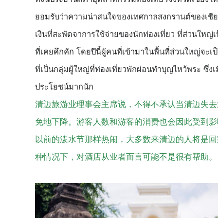
ยอมรับว่าความน่าสนใจของเทศกาลสงกรานต์ของเชียงใ
เงินที่สะพัดจาการใช้จ่ายของนักท่องเที่ยว ที่ส่วนใหญ
ที่เคยคึกคัก โดยปีนี้ผู้คนที่เข้ามาในพื้นที่ส่วนใหญ่จ
ที่เป็นกลุ่มผู้ใหญ่ที่ท่องเที่ยวพักผ่อนทำบุญไหว้พระ ซึ
ประโยชน์มากนัก
清迈旅游业理事会主席说，不得不承认当清迈失去
免地下降。游客人数和游客的消费也会因此受到影
以前的泼水节那样热闹，大多数来清迈的人将是回
种情况下，对酒店从业者而言可能不是很有帮助。