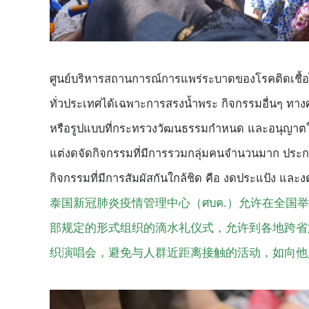
ศูนย์บริหารสถานการณ์การแพร่ระบาดของโรคติดเชื้
ทั่วประเทศได้เฉพาะการสรงน้ำพระ กิจกรรมอื่นๆ ทาง
หรือรูปแบบที่กระทรวงวัฒนธรรมกำหนด และอนุญาตให้เดิ
แต่งดจัดกิจกรรมที่มีการรวมกลุ่มคนจำนวนมาก ประก
กิจกรรมที่มีการสัมผัสกันใกล้ชิด คือ งดประแป้ง และง
泰国新冠肺炎疫情管理中心（ศบค.）允许在全国
部规定的形式组织的滴水礼仪式，允许到各地跨省
织演唱会，避免与人群近距离接触的活动，如向他人抹