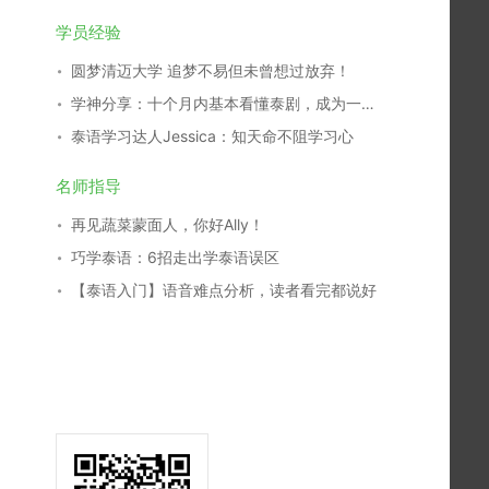
学员经验
圆梦清迈大学 追梦不易但未曾想过放弃！
学神分享：十个月内基本看懂泰剧，成为一名泰剧翻译，我是这么学习的！
泰语学习达人Jessica：知天命不阻学习心
名师指导
再见蔬菜蒙面人，你好Ally！
巧学泰语：6招走出学泰语误区
【泰语入门】语音难点分析，读者看完都说好