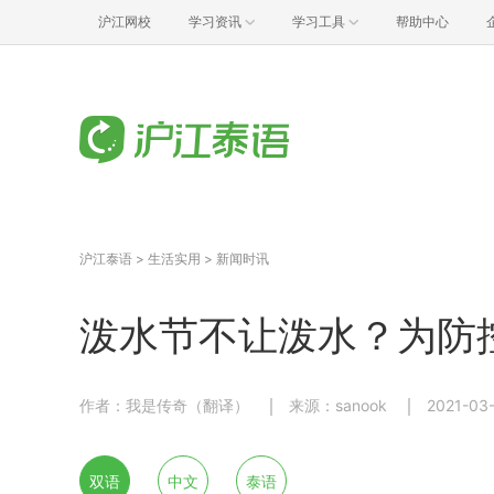
沪江网校
学习资讯
学习工具
帮助中心
沪江泰语
>
生活实用
>
新闻时讯
泼水节不让泼水？为防
作者：我是传奇（翻译）
来源：sanook
2021-03-
双语
中文
泰语