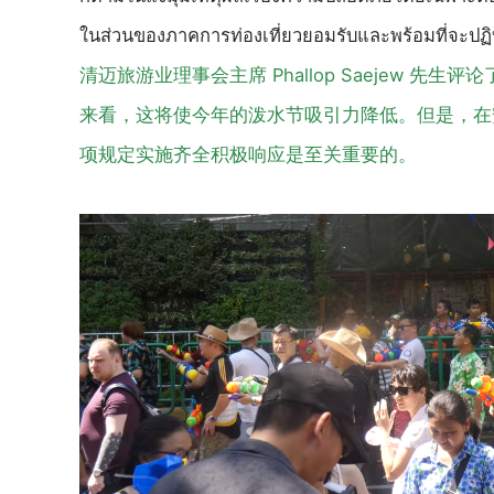
ในส่วนของภาคการท่องเที่ยวยอมรับและพร้อมที่จะปฏิบั
清迈旅游业理事会主席 Phallop Saejew 
来看，这将使今年的泼水节吸引力降低。但是，在
项规定实施齐全积极响应是至关重要的。