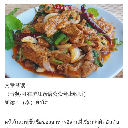
文章带读：
（音频-可在沪江泰语公众号上收听）
朗读：（泰）ฟ้าใส
หนึ่งในเมนูขึ้นชื่อของอาหารอีสานที่เรียกว่าติดอันดับ