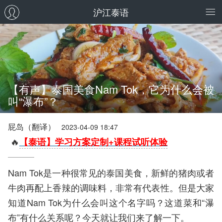
沪江泰语
【有声】泰国美食Nam Tok，它为什么会被
叫“瀑布”？
屁岛（翻译）
2023-04-09 18:47
🔥
【泰语】学习方案定制+课程试听体验
Nam Tok是一种很常见的泰国美食，新鲜的猪肉或者
牛肉再配上香辣的调味料，非常有代表性。但是大家
知道Nam Tok为什么会叫这个名字吗？这道菜和“瀑
布”有什么关系呢？今天就让我们来了解一下。