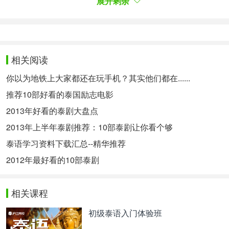
展开剩余
ทำไมถึงเรียกว่าน้ำตก
相关阅读
为什
么要叫Nom Tok？
ชื่อน้ำตกแปลว่า "น้ำตก" ทั้งในภาษาลาวและภาษาไทย
你以为地铁上大家都还在玩手机？其实他们都在......
และไม่ชัดเจนว่าอาหารจานนี้ได้ชื่อมาอย่างไร บางคน
推荐10部好看的泰国励志电影
เชื่อว่าอาหารจานนี้ได้ชื่อมาจากลักษณะรสชาติที่ว่ากัน
2013年好看的泰剧大盘点
ว่าเหมือนน้ำตก ซึ่งมีหลายชั้นและหลากหลาย คนอื่น
2013年上半年泰剧推荐：10部泰剧让你看个够
บอกว่าชื่อนี้มาจากวิธีการหั่นเนื้อและจัดเรียงเนื้อ ซึ่ง
泰语学习资料下载汇总--精华推荐
คล้ายกับการไหลของน้ำตก และยังมีที่มาจากเสียงของ
2012年最好看的10部泰剧
น้ำที่ออกจากเนื้อขณะปรุงอาหาร ซึ่งอาจฟังดูคล้ายกับ
เสียงน้ำที่ไหลลงมาจากน้ำตก นั่นเอง
相关课程
Nam Tok在老挝语和泰语中都翻译成“瀑布”，也不确
定是怎么变成菜名的。有人认为，这道菜的味道和瀑
初级泰语入门体验班
布有类似之处，有很多层和很多种味道。也有的人认