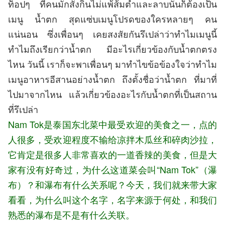
ท็อปๆ ที่คนมักสั่งกินไม่แพ้ส้มตำและลาบนั้นก็ต้องเป็น
เมนู น้ำตก สุดแซ่บเมนูโปรดของใครหลายๆ คน
แน่นอน ซึ่งเพื่อนๆ เคยสงสัยกันรึเปล่าว่าทำไมเมนูนี้
ทำไมถึงเรียกว่าน้ำตก มีอะไรเกี่ยวข้องกับน้ำตกตรง
ไหน วันนี้ เราก็จะพาเพื่อนๆ มาทำไขข้อข้องใจว่าทำไม
เมนูอาหารอีสานอย่างน้ำตก ถึงตั้งชื่อว่าน้ำตก ที่มาที่
ไปมาจากไหน แล้วเกี่ยวข้องอะไรกับน้ำตกที่เป็นสถาน
ที่รึเปล่า
Nam Tok是泰国东北菜中最受欢迎的美食之一，点的
人很多，受欢迎程度不输给凉拌木瓜丝和碎肉沙拉，
它肯定是很多人非常喜欢的一道香辣的美食，但是大
家有没有好奇过，为什么这道菜会叫“Nam Tok”（瀑
布）？和瀑布有什么关系呢？今天，我们就来带大家
看看，为什么叫这个名字，名字来源于何处，和我们
熟悉的瀑布是不是有什么关联。