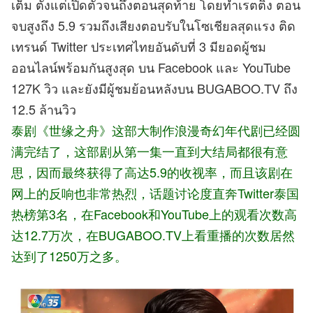
เต็ม ตั้งแต่เปิดตัวจนถึงตอนสุดท้าย โดยทำเรตติ้ง ตอน
จบสูงถึง 5.9 รวมถึงเสียงตอบรับในโซเชียลสุดแรง ติด
เทรนด์ Twitter ประเทศไทยอันดับที่ 3 มียอดผู้ชม
ออนไลน์พร้อมกันสูงสุด บน Facebook และ YouTube
127K วิว และยังมีผู้ชมย้อนหลังบน BUGABOO.TV ถึง
12.5 ล้านวิว
泰剧《世缘之舟》这部大制作浪漫奇幻年代剧已经圆
满完结了，这部剧从第一集一直到大结局都很有意
思，因而最终获得了高达5.9的收视率，而且该剧在
网上的反响也非常热烈，话题讨论度直奔Twitter泰国
热榜第3名，在Facebook和YouTube上的观看次数高
达12.7万次，在BUGABOO.TV上看重播的次数居然
达到了1250万之多。