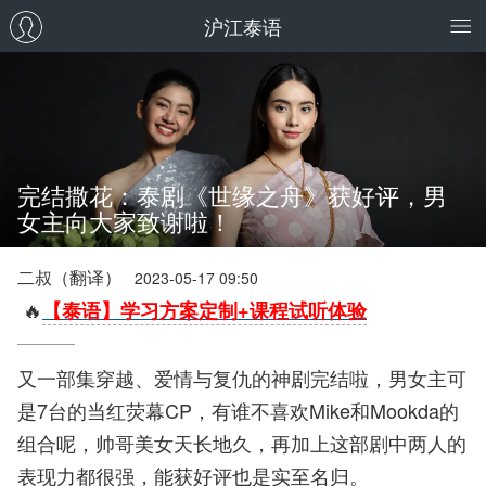
沪江泰语
完结撒花：泰剧《世缘之舟》获好评，男
女主向大家致谢啦！
二叔（翻译）
2023-05-17 09:50
🔥
【泰语】学习方案定制+课程试听体验
又一部集穿越、爱情与复仇的神剧完结啦，男女主可
是7台的当红荧幕CP，有谁不喜欢Mike和Mookda的
组合呢，帅哥美女天长地久，再加上这部剧中两人的
表现力都很强，能获好评也是实至名归。