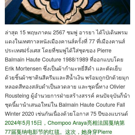
ล่าสุด 15 พฤษภาคม 2567 ชมพู่ อารยา ได้ไปเดินพรม
แดงในเทศกาลหนังเมืองคานส์ครั้งที่ 77 ที่เมืองคานส์
ประเทศฝรั่งเศส โดยที่ชมพู่ได้ใส่ชุดของ Pierre
Balmain Haute Couture 1988/1989 ที่ออกแบบโดย
Erik Mortensen ซึ่งเป็นผ้ากำมะหยี่สีดำ และตัดเย็บ
ด้วยชิ้นผ้าซาตินสีครีมและสีน้ำเงิน พร้อมถูกปักด้วยมุก
หลอดสีทองสลับดำเป็นลวดลาย และชุดนี้ทาง Olivier
Rousteing ผู้อำนวยการฝ่ายสร้างสรรค์ คนปัจจุบันก็นำ
ชุดนี้มานำเสนอใหม่ใน Balmain Haute Couture Fall
Winter 2020 เช่นกันเนื่องด้วยโอกาส 75 ปีของแบรนด์
2024年5月15日，Chompoo Araya亮相法国戛纳第
77届戛纳电影节的红毯。这次，她身穿Pierre