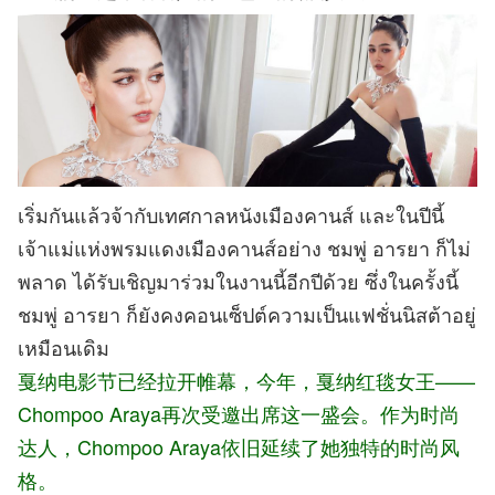
เริ่มกันแล้วจ้ากับเทศกาลหนังเมืองคานส์ และในปีนี้
เจ้าแม่แห่งพรมแดงเมืองคานส์อย่าง ชมพู่ อารยา ก็ไม่
พลาด ได้รับเชิญมาร่วมในงานนี้อีกปีด้วย ซึ่งในครั้งนี้
ชมพู่ อารยา ก็ยังคงคอนเซ็ปต์ความเป็นแฟชั่นนิสต้าอยู่
เหมือนเดิม
戛纳电影节已
经拉开帷幕，今年，戛纳红毯女王——
Chompoo Araya再次受邀出席这一盛会。作为时尚
达人，Chompoo Araya依旧延续了她独特的时尚风
格。