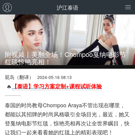
沪江泰语
附视频丨美翻全场！Chompoo戛纳电影节
红毯惊艳亮相！
屁岛（翻译）
2024-05-16 08:13
🔥
【泰语】学习方案定制+课程试听体验
泰国的时尚教母Chompoo Araya不管出现在哪里，
都能以其招牌的时尚风格吸引全场目光，最近，她又
登戛纳电影节红毯，惊艳亮相再次让全世界瞩目，快
让我们一起来看看她的红毯上的精彩表现吧！