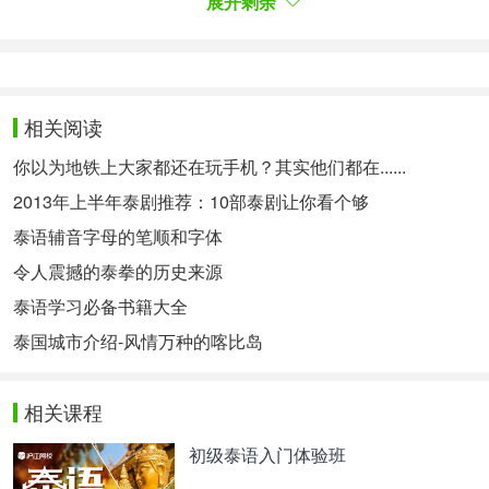
展开剩余
相关阅读
你以为地铁上大家都还在玩手机？其实他们都在......
2013年上半年泰剧推荐：10部泰剧让你看个够
泰语辅音字母的笔顺和字体
令人震撼的泰拳的历史来源
泰语学习必备书籍大全
ส่วนของเครื่องประดับนั้น ชมพู่ใส่สร้อยคอที่ชื่อว่า
泰国城市介绍-风情万种的喀比岛
Flacom Impérial ประดับเพชรทรงคุชชั่น และร็อก
คริสตัล คอลเล็กชั่นไฮจิวเวลรี่ Hiver Impérial จาก
แบรนด์ Boucheron พร้อมด้วยแหวนและตุ้มหูเข้าชุด
相关课程
มูลค่ารวมกว่า 120 ล้านบาท และยังได้ร่วมถ่ายภาพกับ
初级泰语入门体验班
ทีมจากเฮดควอเตอร์ของ Boucheron อีกด้วย