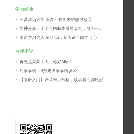
学员经验
圆梦清迈大学 追梦不易但未曾想过放弃！
学神分享：十个月内基本看懂泰剧，成为一名泰剧翻译，我是这么学习的！
泰语学习达人Jessica：知天命不阻学习心
名师指导
再见蔬菜蒙面人，你好Ally！
巧学泰语：6招走出学泰语误区
【泰语入门】语音难点分析，读者看完都说好