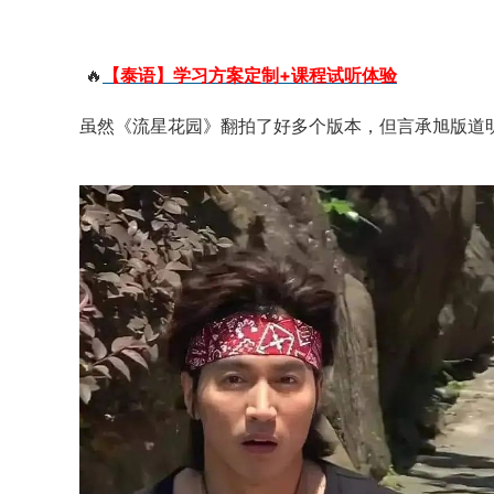
🔥
【泰语】学习方案定制+课程试听体验
虽然《流星花园》翻拍了好多个版本，但言承旭版道