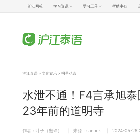
沪江网校
学习资讯
学习工具
帮助中心
沪江泰语
>
文化娱乐
>
明星动态
水泄不通！F4言承旭
23年前的道明寺
作者：叶子（翻译）
来源：sanook
2024-05-26 