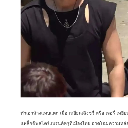
ทำเอาห้างแทบแตก เมื่อ เหยียนเฉิงซวี่ หรือ เจอรี่ เหยีย
แฟล็กชิพสโตร์แบรนด์หรูที่เมืองไทย อวดโฉมความหล่อ