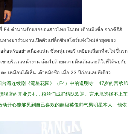
เจอรี่ F4 ตำนานรักแรกของสาวไทย ในบท เต้าหมิงซื่อ จากซีรีส์
เดินทางมาร่วมงานเปิดตัวแฟล็กชิพสโตร์แห่งใหม่ล่าสุดของ
นรับอย่างเนืองแน่น ซึ่งหนุ่มเจอรี่ เหยียนเลือกที่จะไม่ขึ้นรถ
คอยเขาบริเวณหน้างาน เต็มไปด้วยความตื่นเต้นและดีใจที่ได้พบกับ
หมือนได้เห็น เต้าหมิงซื่อ เมื่อ 23 ปีก่อนเลยทีเดียว
国台湾连续剧《流星花园》（F4）中的道明寺，47岁的言承旭
新旗舰店的开业典礼，粉丝们成群结队欢迎。言承旭选择不上车
激动开心能够见到自己喜欢的超级英俊帅气男明星本人。他依