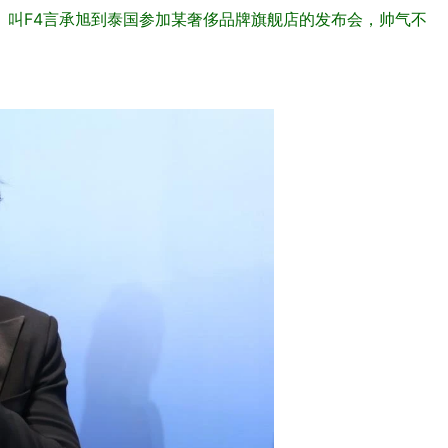
）叫F4言承旭到泰国参加某奢侈品牌旗舰店的发布会，帅气不