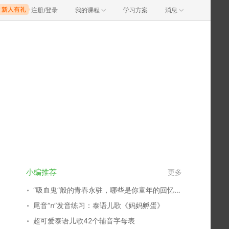
注册/登录
我的课程
学习方案
消息
小编推荐
更多
“吸血鬼”般的青春永驻，哪些是你童年的回忆？谁又俘获了你的心？
尾音“ก”发音练习：泰语儿歌《妈妈孵蛋》
超可爱泰语儿歌42个辅音字母表