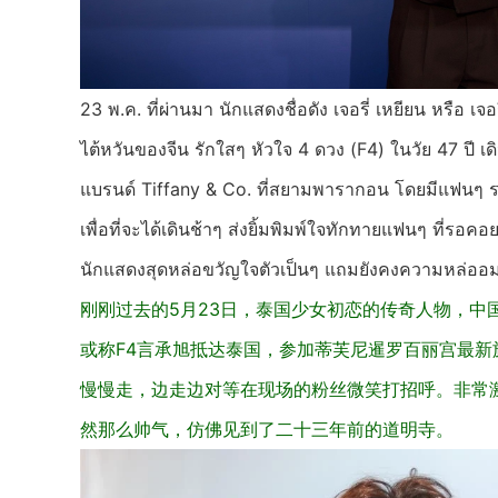
23 พ.ค. ที่ผ่านมา นักแสดงชื่อดัง เจอรี่ เหยียน หรือ 
ไต้หวันของจีน รักใสๆ หัวใจ 4 ดวง (F4) ในวัย 47 ปี 
แบรนด์ Tiffany & Co. ที่สยามพารากอน โดยมีแฟนๆ รอต้อ
เพื่อที่จะได้เดินช้าๆ ส่งยิ้มพิมพ์ใจทักทายแฟนๆ ที่รอ
นักแสดงสุดหล่อขวัญใจตัวเป็นๆ แถมยังคงความหล่ออมตะ เ
刚刚过去的5月23日，泰国少女初恋的传奇人物，中
或称F4言承旭抵达泰国，参加蒂芙尼暹罗百丽宫最
慢慢走，边走边对等在现场的粉丝微笑打招呼。非常
然那么帅气，仿佛见到了二十三年前的道明寺。