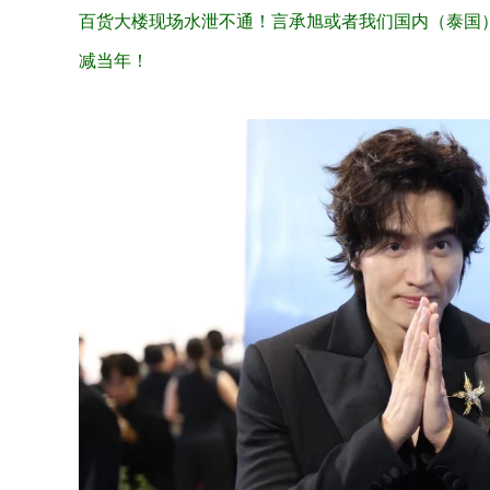
百货大楼现场水泄不通！言承旭或者我们国内（泰国
减当年！