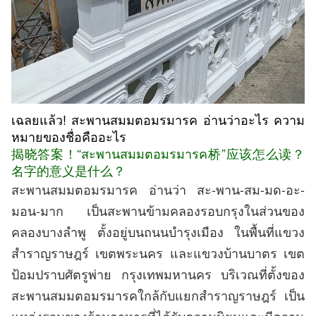
เฉลยแล้ว! สะพานสมมตอมรมารค อ่านว่าอะไร ความ
หมายของชื่อคืออะไร
揭晓答案！“สะพานสม
มตอมรมารค桥”应该怎么读？
名字的意义是什么？
สะพานสมมตอมรมารค อ่านว่า สะ-พาน-สม-มด-อะ-
มอน-มาก เป็นสะพานข้ามคลองรอบกรุงในส่วนของ
คลองบางลำพู ตั้งอยู่บนถนนบำรุงเมือง ในพื้นที่แขวง
สำราญราษฎร์ เขตพระนคร และแขวงบ้านบาตร เขต
ป้อมปราบศัตรูพ่าย กรุงเทพมหานคร บริเวณที่ตั้งของ
สะพานสมมตอมรมารคใกล้กับแยกสำราญราษฎร์ เป็น