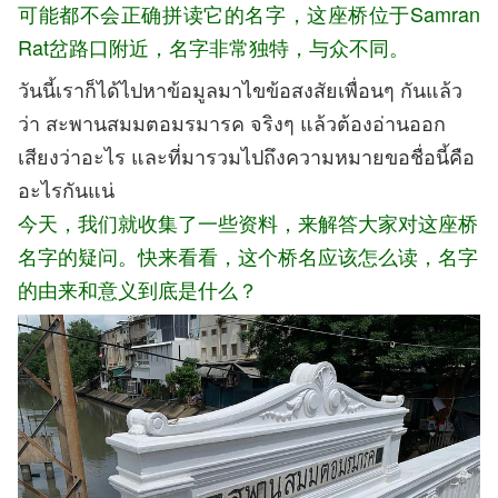
可能都不会正确拼读它的名字，这座桥位于Samran
Rat岔路口附近，名字非常独特，与众不同。
วันนี้เราก็ได้ไปหาข้อมูลมาไขข้อสงสัยเพื่อนๆ กันแล้ว
ว่า สะพานสมมตอมรมารค จริงๆ แล้วต้องอ่านออก
เสียงว่าอะไร และที่มารวมไปถึงความหมายขอชื่อนี้คือ
อะไรกันแน่
今天，我们就
收集了一些资料，来解答大家对这座桥
名字的疑问。快来看看，这个桥名应该怎么读，名字
的由来和意义到底是什么？