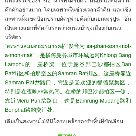
แหล่งรวมของร้านอาหารที่ได้รับความนิยมและมีความ
คึกคักอย่างมาก โดยเฉพาะในช่วงเวลาค่ำคืน และเชิง
สะพานฝั่งเขตป้อมปราบศัตรูพ่ายติดกับแยกเมรุปูน อัน
เป็นทางแยกที่ตัดกันระหว่างถนนบำรุงเมืองกับถนน
บริพัตร
“สะพานสมมตอมรมารค桥”发音为“sa-phan-som-mot-
a-mon-mak”，是横跨曼谷城市环城运河Khlong Bang
Lamphu的一座桥梁，位于曼谷邦巴沙都拍区Ban
Bat街区和拍那空区的Samran Rat街区。这座桥靠近
Samran Rat岔路口，附近是受欢迎的餐馆聚集区，
特别是在夜晚非常热闹。在桥的邦巴沙都拍区
一侧，
靠近Meru Pun岔路口，这是Bamrung Mueang路和
Boriphat路的交汇处。
เดิมเป็นสะพานไม้ที่มีโครงเหล็กรองรับพื้นที่ชักเลื่อน
ออกจากกัน มีชื่อเรียกโดยผู้คนที่อาศัยอยู่แถบนี้