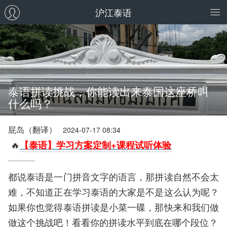
沪江泰语
泰语拼读挑战，你能读出来泰国这座桥叫
什么吗？
屁岛（翻译）
2024-07-17 08:34
🔥
【泰语】学习方案定制+课程试听体验
都说泰语是一门拼音文字的语言，那拼读自然不会太
难，不知道正在学习泰语的大家是不是这么认为呢？
如果你也觉得泰语拼读是小菜一碟，那快来和我们做
做这个挑战吧！看看你的拼读水平到底在哪个段位？