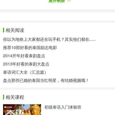
展开剩余
ว่า "สะพานเหล็กประตูผี" เนื่องจากตั้งอยู่ด้านทิศตะวัน
ตกของประตูพระบรมมหาราชวัง หรือที่นิยมเรียกกันว่า
"ประตูผี" อันเป็นทางที่ใช้สำหรับขนถ่ายศพของผู้เสีย
ชีวิตในพระบรมมหาราชวังออกมาปลงศพด้านนอก ใน
相关阅读
ช่วงต้นกรุงรัตนโกสินทร์
你以为地铁上大家都还在玩手机？其实他们都在......
推荐10部好看的泰国励志电影
最初，这是一座木桥，带有
铁框
架支撑，可拉开，被
2014开年好看泰剧盘点
当地居民称为“鬼门铁
桥”，因为它位于大皇宫西门
2013年好看的泰剧大盘点
（通常称为“鬼门”）的西侧，这个门用于在曼谷王朝
早期，将大皇宫内去世的人的遗体运送出去。
泰语词汇大全（汇总篇）
盘点那些已婚的泰国当红明星，有结婚视频哦！
ต่อมาในรัชสมัยพระบาทสมเด็จพระจุลจอมเกล้าเจ้าอยู่
หัว สะพานแห่งนี้มีความทรุดโทรมมาก จึงทรงโปรด
相关课程
เกล้าฯ ให้มีการบูรณะใหม่ พร้อม ๆ กับการสร้างถนน
初级泰语入门体验班
และสะพานอีกหลายแห่งเพื่อรองรับความเจริญของ