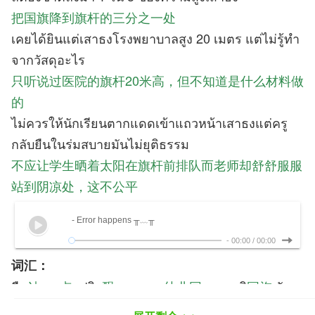
把国旗降到旗杆的三分之一处
เคยได้ยินแต่เสาธงโรงพยาบาลสูง 20 เมตร แต่ไม่รู้ทำ
จากวัสดุอะไร
只听说过医院的旗杆20米高，但不知道是什么材料做
的
ไม่ควรให้นักเรียนตากแดดเข้าแถวหน้าเสาธงแต่ครู
กลับยืนในร่มสบายมันไม่ยุติธรรม
不应让学生晒着太阳在旗杆前排队而老师却舒舒服服
站到阴凉处，这不公平
- Error happens ╥﹏╥
-
00:00
/
00:00
词汇：
ยืน
站
จุด
点
ปลิว
飘
อนุบาล
幼儿园
ธงชาติ
国旗
วัสดุ
材料
เข้าแถว
排队
ตากแดด
晒
กลับ
反而
ร่ม
遮阴