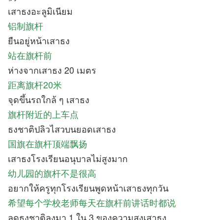
เสาธงอะลูมิเนียม
铝制旗杆
ยืนอยู่หน้าเสาธง
站在旗杆前
ห่างจากเสาธง 20 เมตร
距离旗杆20米
จุดขึ้นรถใกล้ ๆ เสาธง
旗杆附近的上车点
ธงชาติปลิวไสวบนยอดเสาธง
国旗在旗杆顶端飘扬
เสาธงโรงเรียนอนุบาลไม่สูงมาก
幼儿园的旗杆不是很高
อยากให้ครูทุกโรงเรียนพูดหน้าเสาธงทุกวัน
希望每个学校老师每天在旗杆前讲话时都说
ลดธงชาติลงมา 1 ใน 3 ของความสูงเสาธง