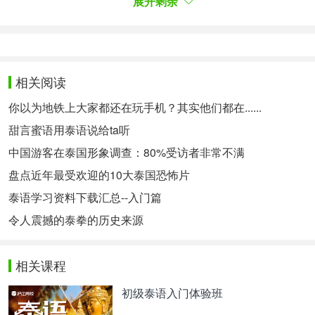
展开剩余
处
สบาย
舒服
ยุติธรรม
公平
发音声调分析：
เสาธง 是由以下几部分组成的：
相关阅读
ส
+
เ-า
+
ธ
+
โ-ะ
+
ง
你以为地铁上大家都还在玩手机？其实他们都在......
เสาธง [เสา-ธง] 有2个音节：เสา 、ธง 。
甜言蜜语用泰语说给ta听
高辅音 + 特殊元音 → 第5调
เสา
低辅音 + 短元音 + 清尾音 → 第1调
中国游客在泰国形象调查：80%受访者非常不满
ธง
盘点近年最受欢迎的10大泰国恐怖片
（你之前分析对了吗？^-^ ）
泰语学习资料下载汇总--入门篇
音频示范：
令人震撼的泰拳的历史来源
- Error happens ╥﹏╥
相关课程
-
00:00
/
00:00
本文为沪江泰语整理，未经许可不得转载。
初级泰语入门体验班