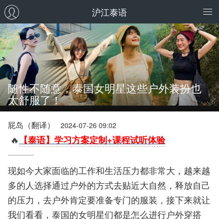
沪江泰语
随性不随意，泰国女明星这些户外装扮也
太舒服了！
屁岛（翻译）
2024-07-26 09:02
🔥
【泰语】学习方案定制+课程试听体验
现如今大家面临的工作和生活压力都非常大，越来越
多的人选择通过户外的方式去贴近大自然，释放自己
的压力，去户外肯定要准备专门的服装，接下来就让
我们看看，泰国的女明星们都是怎么进行户外穿搭