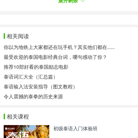
展开剩余
相关阅读
你以为地铁上大家都还在玩手机？其实他们都在......
最受欢迎的泰国电影经典台词，哪句感动了你？
推荐10部好看的泰国励志电影
泰语词汇大全（汇总篇）
หากพูดถึงเที่ยวแนวธรรมชาติ สีที่เหมาะมาก ๆ ก็คือ สี
泰语输入法安装指导（图文教程）
เอิร์ธโทน เช่น สีเขียวเข้ม สีน้ำตาล และสีกากี ถ้าอยาก
令人震撼的泰拳的历史来源
ได้ลุคสาวชิค ลองเลือกแมตช์เสื้อยืดกับกางเกงให้เข้า
เซตกัน แล้วจับคู่กับรองเท้าคู่โปรด พร้อมหมวกสวย ๆ
相关课程
สักใบ
初级泰语入门体验班
提到自然风光旅
行，最适合的颜色就是大地色调，如