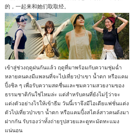
的，一起来和她们取取经。
เข้าสู่ช่วงฤดูฝนกันแล้ว ฤดูที่มาพร้อมกับความชุ่มฉ่ำ
หลายคนคงมีแพลนที่จะไปเที่ยวป่าเขา น้ำตก หรือแคม
ปิ้งชิล ๆ เพื่อรับความสดชื่นและชมความสวยงามของ
ธรรมชาติกันใช่ไหมล่ะ แต่สำหรับคนที่ยังไม่รู้ว่าจะ
แต่งตัวอย่างไรให้เข้าธีม วันนี้เราจึงมีไอเดียแฟชั่นแต่ง
ตัวไปเที่ยวป่าเขา น้ำตก หรือแคมปิ้งสไตล์สาวคนดังมา
ฝากกัน รับรองว่าทั้งถ่ายรูปสวยและดูทะมัดทะแมง
แน่นอน