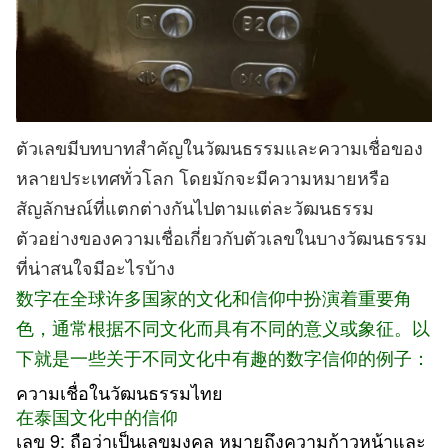
ตัวเลขมีบทบาทสำคัญในวัฒนธรรมและความเชื่อของ
หลายประเทศทั่วโลก โดยมักจะมีความหมายหรือ
สัญลักษณ์ที่แตกต่างกันไปตามแต่ละวัฒนธรรม
ตัวอย่างของความเชื่อเกี่ยวกับตัวเลขในบางวัฒนธรรม
ที่น่าสนใจมีอะไรบ้าง
数字在全球许多国家的文化和信仰中扮演着重要角
色，通常根据不同文化而具有不同的意义或象征。以
下就是一些关于不同文化中有趣的数字信仰
的例子：
ความเชื่อในวัฒนธรรมไทย
在泰
国文化中的信仰
เลข 9: ถือว่าเป็นเลขมงคล หมายถึงความก้าวหน้าและ