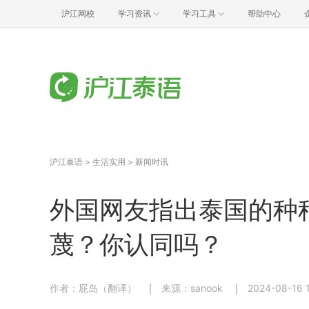
沪江网校
学习资讯
学习工具
帮助中心
沪江泰语
>
生活实用
>
新闻时讯
外国网友指出泰国的种种
蔑？你认同吗？
作者：屁岛（翻译）
来源：sanook
2024-08-16 