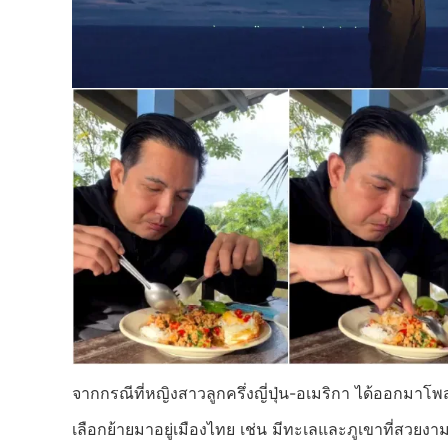
จากกรณีที่หญิงสาวลูกครึ่งญี่ปุ่น-อเมริกา ได้ออกมาโพสต
เลือกย้ายมาอยู่เมืองไทย เช่น มีทะเลและภูเขาที่สวยง