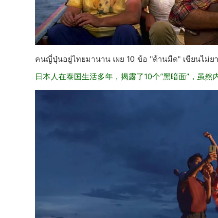
คนญี่ปุ่นอยู่ไทยมานาน เผย 10 ข้อ "ด้านมืด" เขียนไม่ย
日本人在泰国生活多年，揭露了10个“黑暗面”，虽