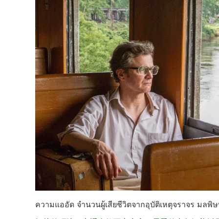
ความแออัด จำนวนผู้เสียชีวิตจากอุบัติเหตุจราจร มลพ