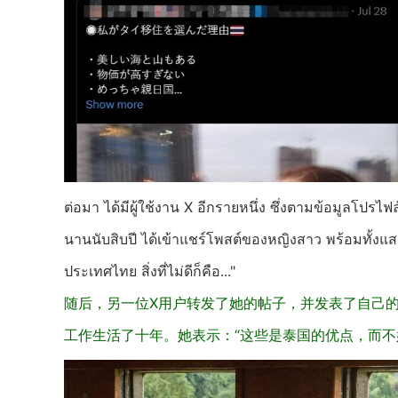
ต่อมา ได้มีผู้ใช้งาน X อีกรายหนึ่ง ซึ่งตามข้อมูลโป
นานนับสิบปี ได้เข้าแชร์โพสต์ของหญิงสาว พร้อมทั้งแสด
ประเทศไทย สิ่งที่ไม่ดีก็คือ..."
随后，另一位X用户转发了她的帖子，并发表了自己
工作生活了十年。她表示：“这些是泰
国的优点，而不好