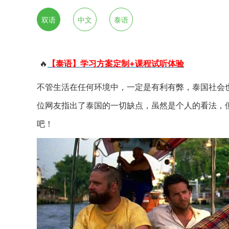
双语
中文
泰语
🔥
【泰语】学习方案定制+课程试听体验
不管生活在任何环境中，一定是有利有弊，泰国社会
位网友指出了泰国的一切缺点，虽然是个人的看法，
吧！