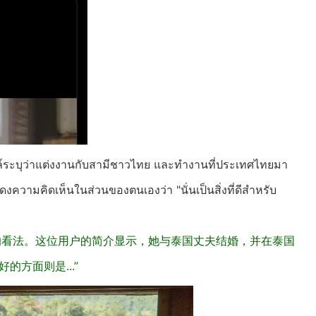
รไฟล์ระบุว่าแต่งงานกับสามีชาวไทย และทำงานที่ประเทศไทยมา
งความคิดเห็นในส่วนของตนเองว่า "นั่นเป็นสิ่งที่ดีสำหรับ
的看法。这位用户的简介显示，她与泰国丈夫结婚，并在泰国
的方面则是...”