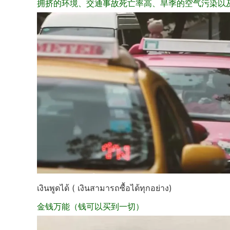
拥挤的环
境、交通事故死亡率高、旱季的空气污染以
เงินพูดได้ ( เงินสามารถซื้อได้ทุกอย่าง)
金钱万能（钱可以
买到一切）