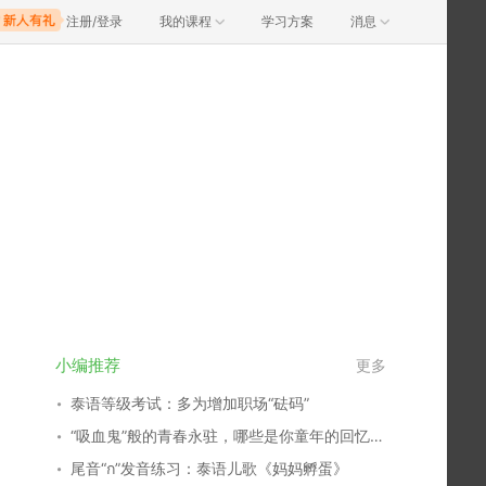
注册/登录
我的课程
学习方案
消息
小编推荐
更多
泰语等级考试：多为增加职场“砝码”
“吸血鬼”般的青春永驻，哪些是你童年的回忆？谁又俘获了你的心？
尾音“ก”发音练习：泰语儿歌《妈妈孵蛋》