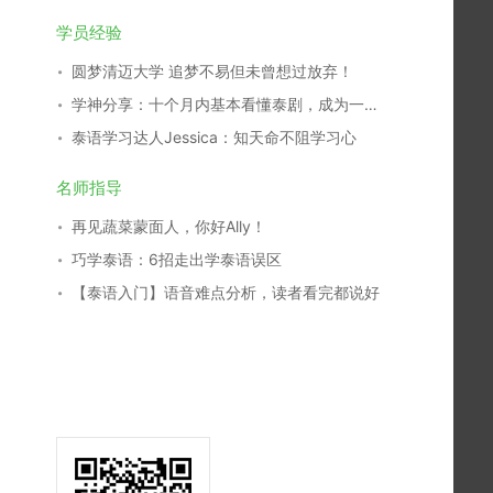
学员经验
圆梦清迈大学 追梦不易但未曾想过放弃！
学神分享：十个月内基本看懂泰剧，成为一名泰剧翻译，我是这么学习的！
泰语学习达人Jessica：知天命不阻学习心
名师指导
再见蔬菜蒙面人，你好Ally！
巧学泰语：6招走出学泰语误区
【泰语入门】语音难点分析，读者看完都说好