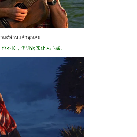
าวแต่อ่านแล้วจุกเลย
然内容不长，但读起来让人心塞。