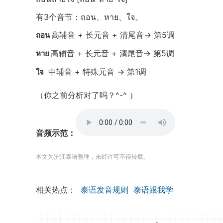
有3个音节：ถอน、หาย、ใจ。
高辅音 + 长元音 + 清尾音→ 第5调
ถอน
高辅音 + 长元音 + 清尾音→ 第5调
หาย
中辅音 + 特殊元音 → 第1调
ใจ
（你之前分析对了吗？^-^ ）
音频示范：
本文为沪江泰语整理，未经许可不得转载。
相关热点：
泰语发音规则
泰语跟我学