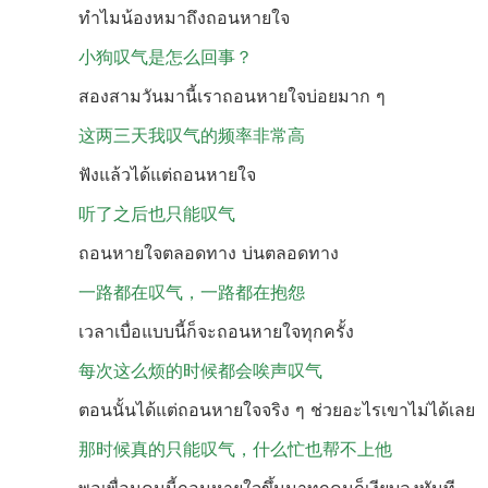
ทำไมน้องหมาถึงถอนหายใจ
小狗叹气是怎么回事？
สองสามวันมานี้เราถอนหายใจบ่อยมาก ๆ
这两三天我叹气的频率非常高
ฟังแล้วได้แต่ถอนหายใจ
听了之后也只能叹气
ถอนหายใจตลอดทาง บ่นตลอดทาง
一路都在叹气，一路都在抱怨
เวลาเบื่อแบบนี้ก็จะถอนหายใจทุกครั้ง
每次这么烦的时候都会唉声叹气
ตอนนั้นได้แต่ถอนหายใจจริง ๆ ช่วยอะไรเขาไม่ได้เลย
那时候真的只能叹气，什么忙也帮不上他