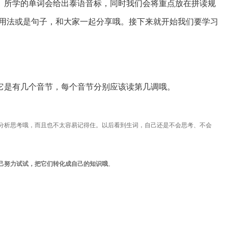
。所学的单词会给出泰语音标，同时我们会将重点放在拼读规
见用法或是句子，和大家一起分享哦。接下来就开始我们要学习
它是有几个音节，每个音节分别应该读第几调哦。
分析思考哦，而且也不太容易记得住。
以后看到生词，自己还是不会思考、不会
己努力试试，把它们转化成自己的知识哦
。