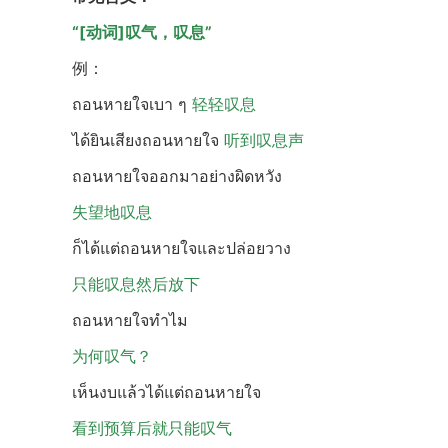
“[动词]叹气，叹息”
例：
ถอนหายใจเบา ๆ
轻轻叹息
ได้ยินเสียงถอนหายใจ
听到叹息声
ถอนหายใจออกมาอย่างผิดหวัง
失望地叹息
ก็ได้แต่ถอนหายใจและปล่อยวาง
只能叹息然后放下
ถอนหายใจทำไม
为何叹气？
เห็นงบแล้วได้แต่ถอนหายใจ
看到预算后就只能叹气