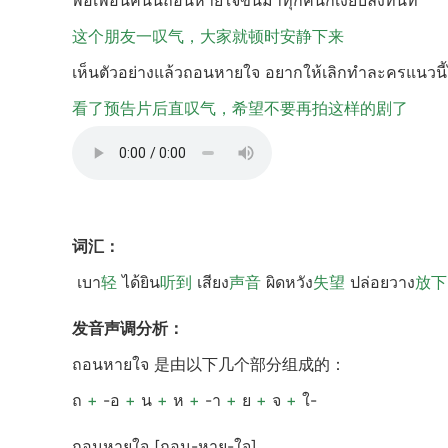
พอเพื่อนคนนี้ถอนหายใจขึ้นมาทุกคนก็เงียบลงทันที
这个朋友一叹气，大家就顿时安静下来
เห็นตัวอย่างแล้วถอนหายใจ อยากให้เลิกทำละครแนวนี้ไ
看了预告片后直叹气，希望不要再拍这样的剧了
词汇：
เบา
轻
ได้ยิน
听到
เสียง
声音
ผิดหวัง
失望
ปล่อยวาง
放下
发音声调分析：
ถอนหายใจ 是由以下几个部分组成的：
ถ
+
-อ
+
น
+
ห
+
-า
+
ย
+
จ
+
ใ-
ถอนหายใจ [ถอน-หาย-ใจ]