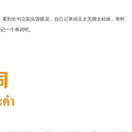
：看到长句立刻头昏眼花，自己记单词又太无聊太枯燥，有时
天记一个单词吧。