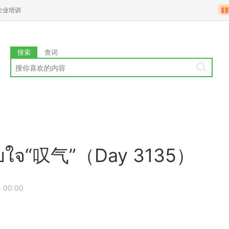
企业培训
搜索
查词
จ“叹气”（Day 3135）
 00:00