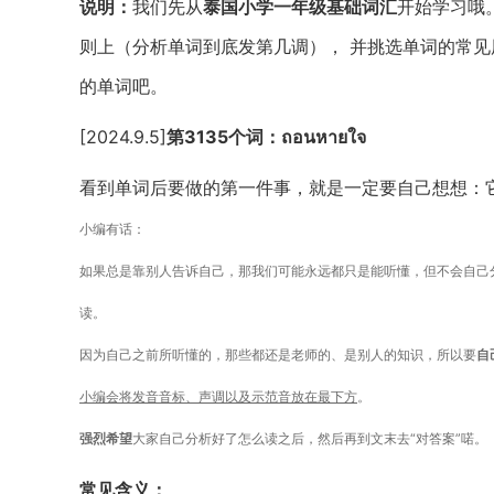
说明：
我们先从
泰国小学一年级基础词汇
开始学习哦
则上（分析单词到底发第几调）， 并挑选单词的常
的单词吧。
[2024.9.5]
第3135个词：ถอนหายใจ
看到单词后要做的第一件事，就是一定要自己想想：
小编有话：
如果总是靠别人告诉自己，那我们可能永远都只是能听懂，但不会自己
读。
因为自己之前所听懂的，那些都还是老师的、是别人的知识，所以要
自
小编会将发音音标、声调以及示范音放在最下方
。
强烈希望
大家自己分析好了怎么读之后，然后再到文末去“对答案”喏。
常见含义：