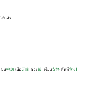
ด้แล้ว
บ่น
抱怨
เบื่อ
无聊
ช่วย
帮
เงียบ
安静
ทันที
立刻