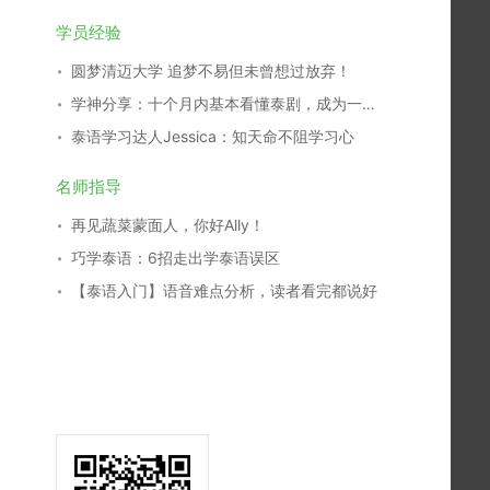
学员经验
圆梦清迈大学 追梦不易但未曾想过放弃！
学神分享：十个月内基本看懂泰剧，成为一名泰剧翻译，我是这么学习的！
泰语学习达人Jessica：知天命不阻学习心
名师指导
再见蔬菜蒙面人，你好Ally！
巧学泰语：6招走出学泰语误区
【泰语入门】语音难点分析，读者看完都说好