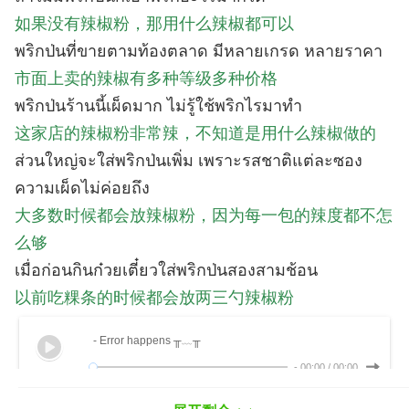
如果没有辣椒粉，那用什么辣椒都可以
พริกป่นที่ขายตามท้องตลาด มีหลายเกรด หลายราคา
市面上卖的辣椒有多种等级多种价格
พริกป่นร้านนี้เผ็ดมาก ไม่รู้ใช้พริกไรมาทำ
这家店的辣椒粉非常辣，不知道是用什么辣椒做的
ส่วนใหญ่จะใส่พริกป่นเพิ่ม เพราะรสชาติแต่ละซอง
ความเผ็ดไม่ค่อยถึง
大多数时候都会放辣椒粉，因为每一包的辣度都不怎
么够
เมื่อก่อนกินก๋วยเตี๋ยวใส่พริกป่นสองสามช้อน
以前吃粿条的时候都会放两三勺辣椒粉
- Error happens ╥﹏╥
-
00:00
/
00:00