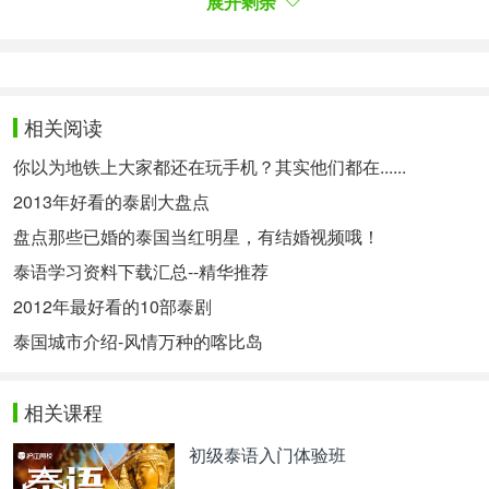
展开剩余
词汇：
โรย
撒
เยอะ
多
เผ็ด
辣
เติม
增加
เครื่องปรุง
调料
โต๊ะ
桌子
เกรด
等级
ส่วนใหญ่
大多数
เพราะ
因为
รสชาติ
味
道
ไม่ค่อย
不太
เมื่อก่อน
以前
相关阅读
发音声调分析：
你以为地铁上大家都还在玩手机？其实他们都在......
พริกป่น 是由以下几个部分组成的：
2013年好看的泰剧大盘点
พร
+
-ิ
+
ก
+
ป
+
โ-ะ
+
น
+
-่
盘点那些已婚的泰国当红明星，有结婚视频哦！
พริกป่น [พริก-ป่น] 有2个音节：พริก、ป่น。
泰语学习资料下载汇总--精华推荐
复合辅音(低) + 短元音 + 浊尾音→ 第4调
พริก
2012年最好看的10部泰剧
中辅音 + 短元音 + 清尾音 + 第2调→ 第2调
ป่น
泰国城市介绍-风情万种的喀比岛
（你之前分析对了吗？^-^ ）
相关课程
音频示范：
初级泰语入门体验班
- Error happens ╥﹏╥