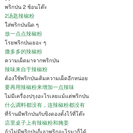
พริกป่น 2 ช้อนโต๊ะ
2汤匙辣椒粉
ใส่พริกป่นนิด ๆ
放一点点辣椒粉
โรยพริกป่นเยอะ ๆ
撒多多的辣椒粉
ความเผ็ดมาจากพริกป่น
辣味来自于辣椒粉
ต้องใช้พริกป่นเติมความเผ็ดอีกหน่อย
要再用辣椒粉来增加一点辣味
ไม่มีเครื่องปรุงอะไรเลยแม้แต่พริกป่น
什么调料都没有，连辣椒粉都没有
ที่ร้านมีพริกป่นกับขิงดองตั้งไว้ที่โต๊ะ
店里桌子上有辣椒粉和腌姜
ถ้าไม่มีพริกป่นก็เอาพริกอะไรมาก็ได้