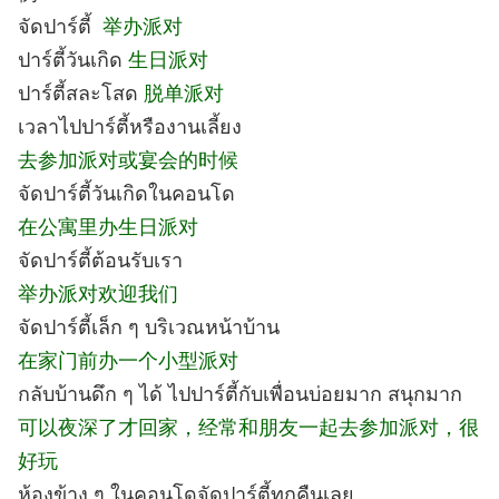
จัดปาร์ตี้
举办派对
ปาร์ตี้วันเกิด
生日派对
ปาร์ตี้สละโสด
脱单派对
เวลาไปปาร์ตี้หรืองานเลี้ยง
去参加派对或宴会的时候
จัดปาร์ตี้วันเกิดในคอนโด
在公寓里办生日派对
จัดปาร์ตี้ต้อนรับเรา
举办派对欢迎我们
จัดปาร์ตี้เล็ก ๆ บริเวณหน้าบ้าน
在家门前办一个小型派对
กลับบ้านดึก ๆ ได้ ไปปาร์ตี้กับเพื่อนบ่อยมาก สนุกมาก
可以夜深了才回家，经常和朋友一起去参加派对，很
好玩
ห้องข้าง ๆ ในคอนโดจัดปาร์ตี้ทุกคืนเลย