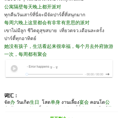
公寓隔壁每天晚上都开派对
ทุกคืนวันเสาร์ที่นี่จะมีจัดปาร์ตี้ที่สนุกมาก
每周六晚上这里都会有非常有意思的派对
เขาไม่มีลูก ชีวิตดูสุขสบาย เที่ยวตจว.เดือนละครั้ง
ปาร์ตี้ทุกอาทิตย์
她没有孩子，生活看起来很幸福，每个月去外府旅游
一次，每周都有聚会
- Error happens ╥﹏╥
-
00:00
/
00:00
词汇：
จัด
办
วันเกิด
生日
โสด
单身
งานเลี้ยง
宴会
คอนโด
公
寓
ต้อนรับ
欢迎
เล็ก
小
สนุก
有趣
ที่นี่
这里
อาทิตย์
星
期