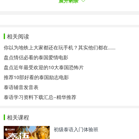
展开剩余
发音声调分析：
ปาร์ตี้ 是由以下几个部分组成的：
ป
+
-า
+
ร
+
-์
+
ต
+
-ี
+
-้
相关阅读
ปาร์ตี้ [
ปา-
ตี้] 有2音节：
ปา、
ตี้。
中辅音 + 长元音 → 第1调
ปา
你以为地铁上大家都还在玩手机？其实他们都在......
中辅音 +
长
元音
+ 第3调 → 第3调
ตี้
盘点情侣必看的泰国爱情电影
盘点近年最受欢迎的10大泰国恐怖片
（你之前分析对了吗？^-^ ）
推荐10部好看的泰国励志电影
音频示范：
泰语辅音发音表
泰语学习资料下载汇总--精华推荐
- Error happens ╥﹏╥
-
00:00
/
00:00
本文为沪江泰语整理，未经许可不得转载。
相关课程
相关热点：
泰语发音规则
泰语笑话
初级泰语入门体验班