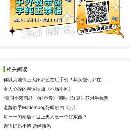
相关阅读
你以为地铁上大家都还在玩手机？其实他们都在......
令人心碎的泰语歌曲《不痛不问》
“泰国小邓丽君”《好声音》演唱《红豆》获对手称赞
老牌歌手Moderndog好听歌曲《云》
每日一句泰语：世上男人没一个好东西？
泰语忧伤小诗 曾经熟悉