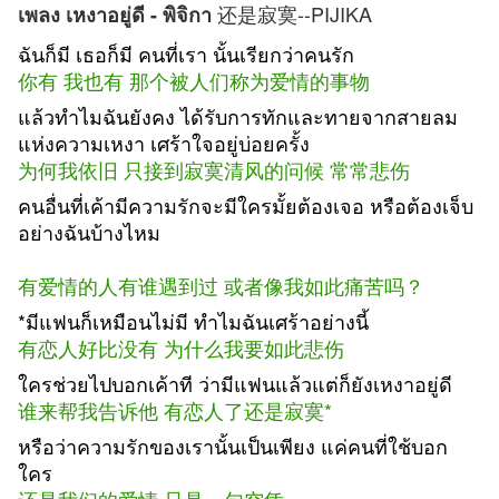
还是寂寞--PIJIKA
เพลง เหงาอยู่ดี - พิจิกา
ฉันก็มี เธอก็มี คนที่เรา นั้นเรียกว่าคนรัก
你有 我也有 那个被人们称为爱情的事物
แล้วทำไมฉันยังคง ได้รับการทักและทายจากสายลม
แห่งความเหงา เศร้าใจอยู่บ่อยครั้ง
为何我依旧 只接到寂寞清风的问候 常常悲伤
คนอื่นที่เค้ามีความรักจะมีใครมั้ยต้องเจอ หรือต้องเจ็บ
อย่างฉันบ้างไหม
有爱情的人有谁遇到过 或者像我如此痛苦吗？
*มีแฟนก็เหมือนไม่มี ทำไมฉันเศร้าอย่างนี้
有恋人好比没有 为什么我要如此悲伤
ใครช่วยไปบอกเค้าที ว่ามีแฟนแล้วแต่ก็ยังเหงาอยู่ดี
谁来帮我告诉他 有恋人了还是寂寞*
หรือว่าความรักของเรานั้นเป็นเพียง แค่คนที่ใช้บอก
ใคร