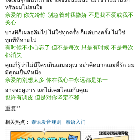
หรือผมไม่สนใจ
亲爱的 你先冷静 别急着对我撒娇 不是我不爱或我不
关心
บางทีก็เผลอลืมไป ไม่ใช่ทุกครั้ง ก็แค่บางครั้ง ไม่ใช่
ทุกทีที่หายไป
有时候不小心忘了 但不是每次 只是有时候 不是每次
都消失
คุณก็รู้ว่าไม่มีใครเกินเสมอคุณ อย่าคิดมากเลยที่รัก ผม
มีคุณเป็นที่หนึ่ง
亲爱的别想太多 你在我心中永远都是第一
อาจจะดูเกเร แต่ไม่เคยโลเลกับคุณ
也许有调皮 但是对你坚定不移
重复**
相关热点：
泰语发音规则
泰语入门