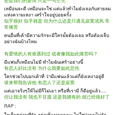
还是我们的爱情 只是一句空凭
เหมือนจะดี เหมือนจะใช่ แต่แล้วทำไมยังเจอกับสายลม
แห่งความเหงา เศร้าใจอยู่บ่อยครั้ง
似乎很好 似乎就是 但为什么还是只遇见寂寞清风 常
常痛苦
คนอื่นที่เค้ามีความรักจะมีใครมั้ยต้องเจอ หรือต้องเจ็บ
อย่างฉันบ้างไหม
有爱情的人有谁遇到过 或者像我如此痛苦吗？
มีแฟนก็เหมือนไม่มี ทำไมฉันเศร้าอย่างนี้
有恋人好比没有 为什么我要如此悲伤
ใครช่วยไปบอกเค้าที ว่ามีแฟนแล้วแต่ก็ยังเหงาอยู่ดี
谁来帮我告诉他 有恋人了还是寂寞
แต่เอาจริงๆให้ไม่มีก็ไม่เอา หรือที่เรามี ก็ดีอยู่แล้ว….
但让我没有 我也不甘愿 还是我拥有的 就已经很好了
RAP :
ใจเย็นๆก่อนที่รัก อย่าเพิ่งงอนผมนะ ไม่ใช่ว่าผมไม่รัก