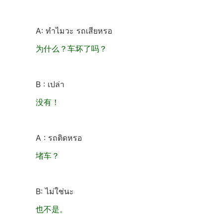
A: ทำไมวะ รถเสียหรอ
为什么？车坏了吗？
B : เปล่า
没有！
A : รถติดหรอ
堵车？
B: ไม่ใช่นะ
也不是。