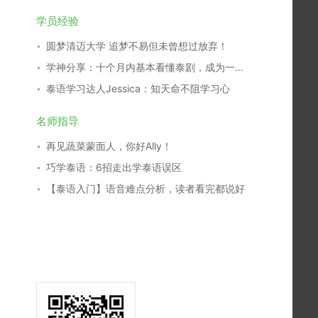
学员经验
圆梦清迈大学 追梦不易但未曾想过放弃！
学神分享：十个月内基本看懂泰剧，成为一名泰剧翻译，我是这么学习的！
泰语学习达人Jessica：知天命不阻学习心
名师指导
再见蔬菜蒙面人，你好Ally！
巧学泰语：6招走出学泰语误区
【泰语入门】语音难点分析，读者看完都说好