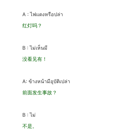
A : ไฟแดงหรือปล่า
红灯吗？
B : ไม่เห็นมี
没看见有！
A: ข้างหน้ามีอุบัติเปล่า
前面发生事故？
B : ไม่
不是。