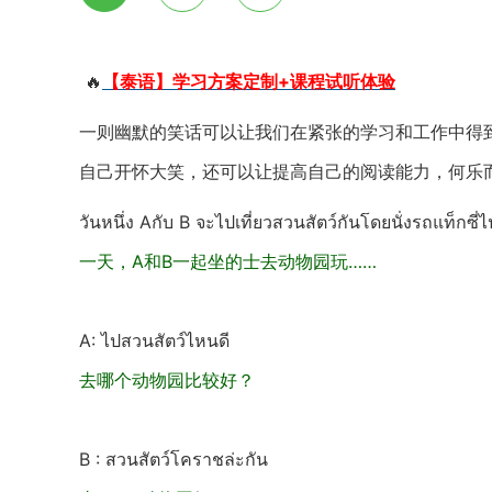
🔥
【泰语】学习方案定制+课程试听体验
一则幽默的笑话可以让我们在紧张的学习和工作中得
自己开怀大笑，还可以让提高自己的阅读能力，何乐
วันหนึ่ง Aกับ B จะไปเที่ยวสวนสัตว์กันโดยนั่งรถแท็กซี่ไป
一天，A和B一起坐的士去动物园玩……
A: ไปสวนสัตว์ไหนดี
去哪个动物园比较好？
B : สวนสัตว์โคราชล่ะกัน