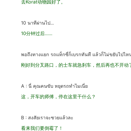
去Korat动物园好了。
10 นาทีผ่านไป...
10分钟过后……
พอถึงทางแยก รถแท็กซี่ก็เบรกทันทื แล้วก็ไม่ขยับไปไหนอ
刚好到分叉路口，的士车就急刹车，然后再也不开动
A : นี่ คุณคนขับ หยุดรถทำไมเนี่ย
这，开车的师傅，停在这里干什么？
B : สงสัยเราจะซวยแล้วละ
看来我们要倒霉了！