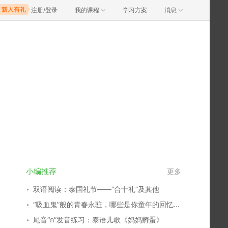
注册/登录
我的课程
学习方案
消息
小编推荐
更多
双语阅读：泰国礼节——“合十礼”及其他
“吸血鬼”般的青春永驻，哪些是你童年的回忆？谁又俘获了你的心？
尾音“ก”发音练习：泰语儿歌《妈妈孵蛋》