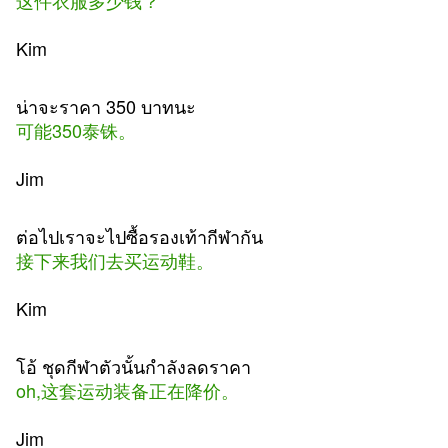
这件衣服多少钱？
Kim
น่าจะราคา 350 บาทนะ
可能350泰铢。
Jim
ต่อไปเราจะไปซื้อรองเท้ากีฬากัน
接下来我们去买运动鞋。
Kim
โอ้ ชุดกีฬาตัวนั้นกำลังลดราคา
oh,这套运动装备正在降价。
Jim