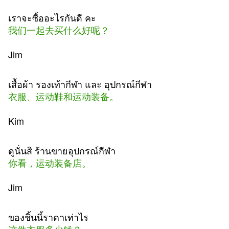
เราจะซื้ออะไรกันดี คะ
我们一起去买什么好呢？
Jim
เสื้อผ้า รองเท้ากีฬา และ อุปกรณ์กีฬา
衣服、运动鞋和运动装备。
Kim
ดูนั่นสิ ร้านขายอุปกรณ์กีฬา
你看，运动装备店。
Jim
ของชิ้นนี้ราคาเท่าไร