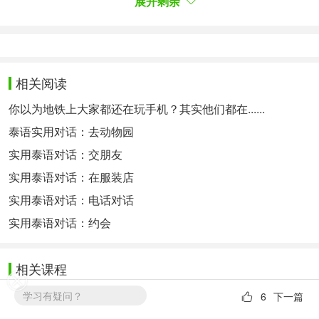
相关热点：
泰语听力
基础泰语
展开剩余
相关阅读
你以为地铁上大家都还在玩手机？其实他们都在......
泰语实用对话：去动物园
实用泰语对话：交朋友
实用泰语对话：在服装店
实用泰语对话：电话对话
实用泰语对话：约会
相关课程
学习有疑问？
初级泰语入门体验班
6
下一篇