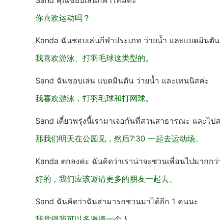
Sand คุณชอบเล่นกีฬาไหมคะ
你喜欢运动吗？
Kanda ฉันชอบเล่นกีฬาประเภท ว่ายน้ำ และแบดมินตัน
我喜欢游泳、打羽毛球这类型的。
Sand ฉันชอบเล่น แบดมินตัน ว่ายน้ำ และเทนนิสค่ะ
我喜欢游泳，打羽毛球和打网球。
Sand เดี๋ยวพรุ่งนี้เรามาเจอกันที่สวนสาธารณะ และไ
那我们明天在公园见，然后7:30 一起去运动场。
Kanda ตกลงค่ะ ฉันคิดว่าเราน่าจะชวนเพื่อนไปมากกว่า
好的，我们应该邀请更多的朋友一起去。
Sand ฉันคิดว่าฉันสามารถชวนมาได้อีก 1 คนนะ
我觉得我可以多邀请一个人。