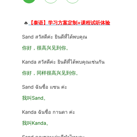
🔥
【泰语】学习方案定制+课程试听体验
Sand สวัสดีค่ะ ยินดีที่ได้พบคุณ
你好，很高兴见到你。
Kanda สวัสดีค่ะ ยินดีที่ได้พบคุณเช่นกัน
你好，同样很高兴见到你。
Sand ฉันชื่อ แซน ค่ะ
我叫Sand。
Kanda ฉันชื่อ กานดา ค่ะ
我叫Kanda。