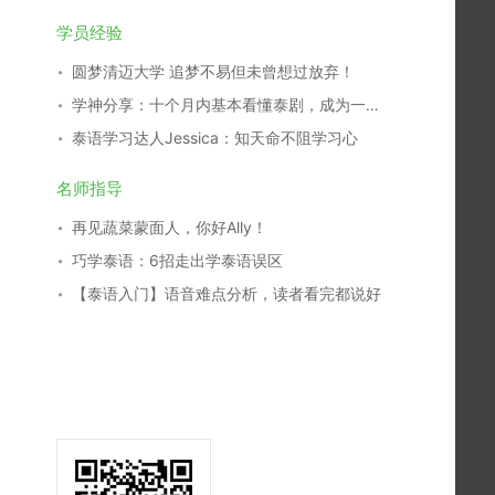
学员经验
圆梦清迈大学 追梦不易但未曾想过放弃！
学神分享：十个月内基本看懂泰剧，成为一名泰剧翻译，我是这么学习的！
泰语学习达人Jessica：知天命不阻学习心
名师指导
再见蔬菜蒙面人，你好Ally！
巧学泰语：6招走出学泰语误区
【泰语入门】语音难点分析，读者看完都说好