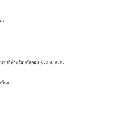
ค่ะ
ปสนามกีฬาพร้อมกันตอน 7.30 น. นะคะ
นี้นะ