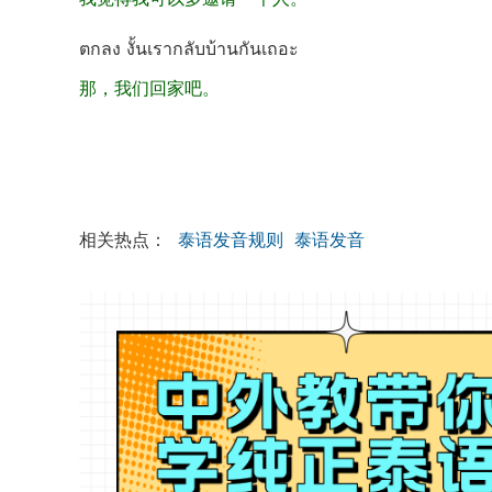
ตกลง งั้นเรากลับบ้านกันเถอะ
那，我们回家吧。
相关热点：
泰语发音规则
泰语发音