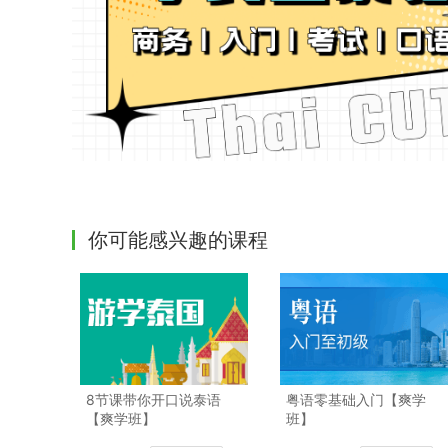
你可能感兴趣的课程
8节课带你开口说泰语
粤语零基础入门【爽学
【爽学班】
班】