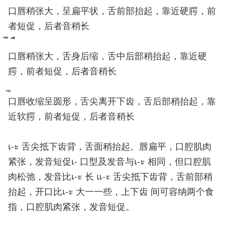
口唇稍张大，呈扁平状，舌前部抬起，靠近硬腭，前
者短促，后者音稍长
ึ ื
口唇稍张大，舌身后缩，舌中后部稍抬起，靠近硬
腭，前者短促，后者音稍长
ุ ู
口唇收缩呈圆形，舌尖离开下齿，舌后部稍抬起，靠
近软腭，前者短促，后者音稍长
เ-ะ 舌尖抵下齿背，舌面稍抬起。唇扁平，口腔肌肉
紧张，发音短促เ- 口型及发音与เ-ะ 相同，但口腔肌
肉松弛，发音比เ-ะ 长 แ-ะ 舌尖抵下齿背，舌前部稍
抬起，开口比เ-ะ 大一一些，上下齿 间可容纳两个食
指，口腔肌肉紧张，发音短促。