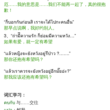
厄……我的意思是……我们不能再一起了，真的很抱
歉！
“ก็บอกกันก่อนสิ เราจะได้ไปกะคนอื่น”
那早点说啊，我好约别人。
3、“ถ่ามีึความรัก ก็ย่อมมีความหวัง…”
如果有爱，就一定有希望
“แล้วหญิงจะยังหวังอยู่รึป่าว ?…….”
那你还抱有希望吗？
“แล้วเราควรจะยังหวังอยู่อีกมั๊ยอ่ะ?”
那我应该还抱有希望吗？
词汇学习：
คบกับ
与……交往
แปล
：解释