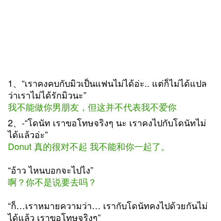
1、“เราคงคบกับมิวเป็นแฟนไม่ได้อ่ะ.. แต่ก็ไม่ได้แปล
ว่าเราไม่ได้รักมิวนะ”
我不能做你男朋友，但这并不代表我不爱你
2、-“โดนัท เราขอโทษจริงๆ นะ เราคงไปกับโดนัทไม่
ได้แล้วอ่ะ”
Donut 真的很对不起 我不能和你一起了。
“อ้าว ไหนบอกจะไปไง”
啊？你不是说要去吗？
“ก็…เราหมายความว่า… เรากับโดนัทคงไปด้วยกันไม่
ได้แล้ว เราขอโทษจริงๆ”