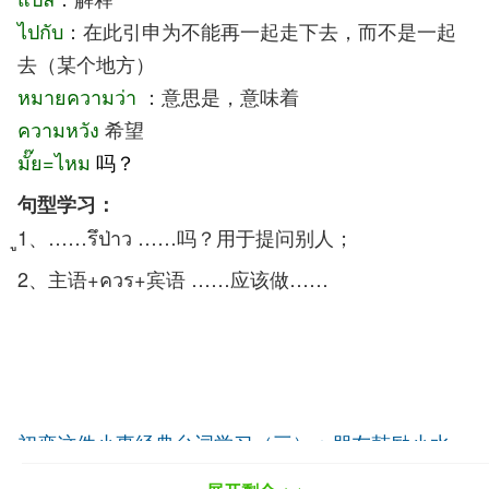
ไปกับ
：在此引申为不能再一起走下去，而不是一起
去（某个地方）
หมายความว่า
：意思是，意味着
ความหวัง
希望
มั๊ย=ไหม
吗？
句型学习：
ู1、……รึป่าว ……吗？用于提问别人；
2、主语+ควร+宾语 ……应该做……
初恋这件小事经典台词学习（三）：朋友鼓励小水
看泰剧泰影学泰语：初恋这件小事经典台词学习