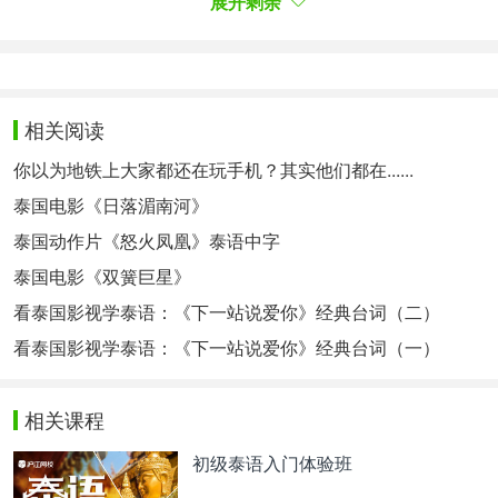
展开剩余
（二）
看电影学泰语：初恋这件小事经典台词学习（一）
暹罗之恋台词学习：
看泰国影视学泰语：《暹罗之恋》台词学习
相关阅读
泰国电影《暹罗之恋》经典对白学习
你以为地铁上大家都还在玩手机？其实他们都在......
泰国电影《日落湄南河》
下一站说爱你经典台词学习：
泰国动作片《怒火凤凰》泰语中字
看泰国影视学泰语：《下一站说爱你》经典台词
泰国电影《双簧巨星》
（一）
看泰国影视学泰语：《下一站说爱你》经典台词（二）
看泰国影视学泰语：《下一站说爱你》经典台词
看泰国影视学泰语：《下一站说爱你》经典台词（一）
（二）
看泰国影视学泰语：《下一站说爱你》经典台词
相关课程
（三）
初级泰语入门体验班
看泰国影视学泰语：《情牵两世》第一集台词学习