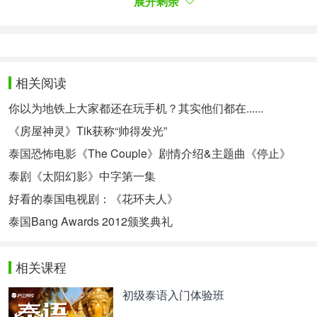
展开剩余
跟星星订婚之后，布儿也得到了伊特会代他照顾星星
的保证飞到国外去念书，在留学期间，瓦蒂看到小栋
时常来找星星，所以她挑拨的告诉伊特说星星仍旧爱
相关阅读
着她的前男友，这造成了伊特非常忌妒，瓦蒂开始怀
你以为地铁上大家都还在玩手机？其实他们都在......
疑伊特讨厌星星的真正原因。
《房屋神灵》Tik获称“帅得发光”
而布儿出国后，他遇见了妮可并对她有感觉，他甚至
泰国恐怖电影《The Couple》剧情介绍&主题曲《停止》
还因为这样忘记了像以前那样与星星连络，伊特则害
泰剧《太阳幻影》中字第一集
怕星星会因此而伤心，所以假借了布儿的名字让星星
好看的泰国电视剧：《花环夫人》
做了很多事情，好让她们的关系维持不变，但有一
泰国Bang Awards 2012颁奖典礼
天，布儿跑回来宣布他对星星的爱并向星星说他要立
刻和她结婚，伊特则放弃并悲伤的一步步退出，在此
相关课程
刻发生了一件很不幸的事情，妮可出现并宣布她怀了
初级泰语入门体验班
布儿的孩子，伊特则决定负起责任与妮可结婚，幸运