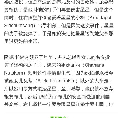
娄的骚扰，但是幸运的是布儿及时的去救她，派娄想
要报仇于是他叫他的打手们再去伤害星星，但是这个
同时，住在隔壁并偷偷爱著星星的小栋（Arnattapol
Sirichumsang）出手相救，但是因为这次事件，星星
的房子被烧掉了，于是如婉决定把星星送到她父亲那
里过更好的生活。
隆德 和婉秀领养了星星，并以总经理女儿的名义搬
进了隆德的房子里，婉秀的姐姐瓦丽（Chanana
Nutakom）却对这件事情很生气，因为她怕继承权会
被她女儿瓦蒂（Alicia Laisattruklai）以外的人拿走，
所以她用尽方式欺凌星星，至于派娄，他仍就不放弃
报复布儿，然后 伊特为了布儿的安全而强迫他到国
外念书，布儿坚持一定要先跟星星订婚才要出国，伊
特没别的选择只好让他们先订婚。