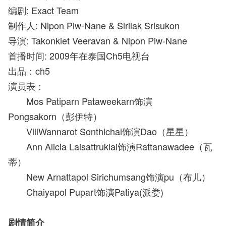
编剧: Exact Team
制作人: Nipon Piw-Nane & Sirilak Srisukon
导演: Takonkiet Veeravan & Nipon Piw-Nane
首播时间: 2009年在泰国Ch5电视台
出品：ch5
演员表：
Mos Patiparn Pataweekarn饰演
Pongsakorn（彭伊特）
VillWannarot Sonthichai饰演Dao（星星）
Ann Alicia Laisattruklai饰演Rattanawadee（瓦
蒂）
New Arnattapol Sirichumsang饰演pu（布儿）
Chaiyapol Pupart饰演Patiya(派娄)
剧情简介