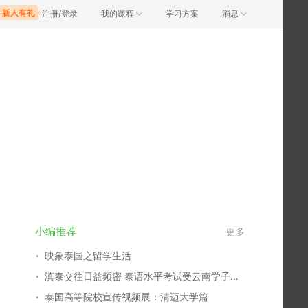
注册/登录
我的课程
学习方案
消息
小编推荐
更多
映象泰国之留学生活
滇泰交往日益频密 泰语水平考试受云南学子热捧
泰国高等院校宣传视频展：清迈大学篇