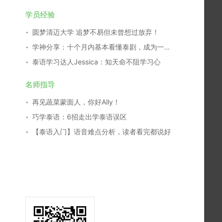
学员经验
圆梦清迈大学 追梦不易但未曾想过放弃！
学神分享：十个月内基本看懂泰剧，成为一名泰剧翻译，我是这么学习的！
泰语学习达人Jessica：知天命不阻学习心
名师指导
再见蔬菜蒙面人，你好Ally！
巧学泰语：6招走出学泰语误区
【泰语入门】语音难点分析，读者看完都说好