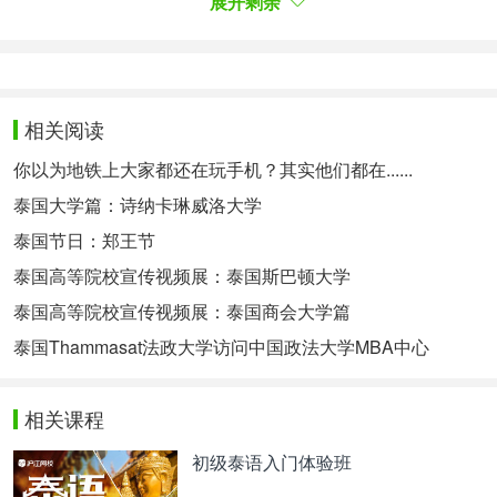
会科学、法律等学科，有工商管理、国际贸易、国际
展开剩余
物流、企业管理、泰语、医学、法学、英语等本科和
硕士学位授予权。校园环境清幽，古朴典雅，办学理
念先进，师资力量雄厚，专业设置全面，藏书丰富，
注重交流与发展，是中国学生走进泰国、融通世界、
相关阅读
放飞梦想的高台。
你以为地铁上大家都还在玩手机？其实他们都在......
每个专业收生60人。学校设置关于医疗科学、科技、
泰国大学篇：诗纳卡琳威洛大学
人文、社会科学方面的本科专业课程。
泰国节日：郑王节
中医学、护理学、药理学、医疗科技学、
医疗科技：
泰国高等院校宣传视频展：泰国斯巴顿大学
物理治疗学、公共卫生与环保学等本科专业课程。
泰国高等院校宣传视频展：泰国商会大学篇
中文、英文、泰文语言文化、中-英双
人文科学：
泰国Thammasat法政大学访问中国政法大学MBA中心
语、英-泰双语等本科专业课程。
社会公益学、法学、新闻传播学、经济
社会科学：
学、旅游学、服务业学、*企业管理学、会计学、管
相关课程
理学、市场学、金融学、国际贸易学、工业管理学、
企业电脑学等本科专业课程。
初级泰语入门体验班
电脑学、生物工业等本科专业课程。
科技：