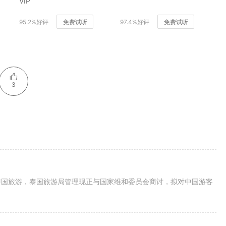
VIP
95.2%好评
免费试听
97.4%好评
免费试听
3
泰国旅游，泰国旅游局管理现正与国家维和委员会商讨，拟对中国游客