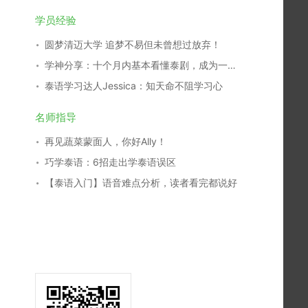
学员经验
圆梦清迈大学 追梦不易但未曾想过放弃！
学神分享：十个月内基本看懂泰剧，成为一名泰剧翻译，我是这么学习的！
泰语学习达人Jessica：知天命不阻学习心
名师指导
再见蔬菜蒙面人，你好Ally！
巧学泰语：6招走出学泰语误区
【泰语入门】语音难点分析，读者看完都说好