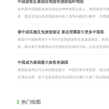
中国游客赴泰国自驾游有望获临时驾照
在本届中国国际旅游交易会的神奇泰国之夜上，泰国旅游与
游、签证互免以及泰国旅游价格上涨等问题进行解答，并透
泰中或实施互免旅游签证 泰总理冀吸引更多中国客
泰国与中国磋商将于今年9月起两国游客互免旅游签证，泰国
游，指示泰方加紧推动与中国的友好城市活动，以促进贸易
中国成为泰国最大旅客来源国
泰国旅游局近日公布的数据显示，中国代替马来西亚，首次
呈增长趋势。是不是垂涎普吉岛的阳光沙滩已久呢？快去收
热门组图