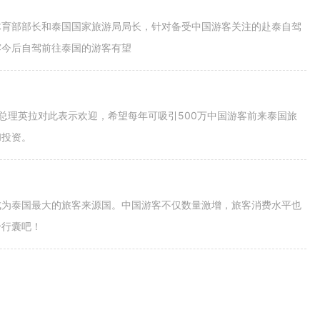
体育部部长和泰国国家旅游局局长，针对备受中国游客关注的赴泰自驾
露今后自驾前往泰国的游客有望
总理英拉对此表示欢迎，希望每年可吸引500万中国游客前来泰国旅
和投资。
成为泰国最大的旅客来源国。中国游客不仅数量激增，旅客消费水平也
拾行囊吧！