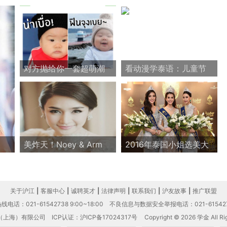
对方抛给你一套超萌潮
看动漫学泰语：儿童节
流表情包，你接还是不
快乐
接？
美炸天！Noey & Arm
2016年泰国小姐选美大
今日举行泰式订婚仪式
赛 Jubjib摘得桂冠
关于沪江
|
客服中心
|
诚聘英才
|
法律声明
|
联系我们
|
沪友故事
|
推广联盟
电话：021-61542738 9:00~18:00
不良信息与数据安全举报电话：021-61542
（上海）有限公司
ICP认证：沪ICP备17024317号
Copyright © 2026 学金 All Rig