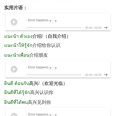
实用片语：
- Error happens ╥﹏╥
-
00:00
/
00:00
แนะนำ ตัวเอง
介绍/（自我介绍）
แนะนำให้รู้จัก
介绍给你认识
แนะนำเพื่อน
介绍朋友
- Error happens ╥﹏╥
-
00:00
/
00:00
ยินดี ต้อนรับ
高兴/（欢迎光临）
ยินดีที่ได้รู้จัก
高兴认识你
ยินดีที่ได้พบ
高兴见到你
- Error happens ╥﹏╥