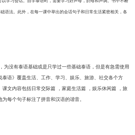
可以学习会话。自学泰语时，需要学习好声母，韵母和声调。书中不断
基础语法。此外，在每一课中举出的会话句子和日常生活紧密相关，各
，为没有泰语基础或是只学过一些基础泰语，但是有急需使用
说泰语》覆盖生活、工作、学习、娱乐、旅游、社交各个方
。
课文内容包括
日常交际篇
，
家庭生活篇
，
娱乐休闲篇
，
旅
地为每个句子标注了拼音和汉语的谐音。