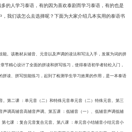
越多的人学习泰语，有的因为喜欢泰剧而学习泰语，有的也是
中，我们该怎么去选择呢？下面为大家介绍几本实用的泰语书
技能。该教材从辅音、元音以及声调的读法和写法入手，发展为词的拼
一章节精心设计了全面的拼读和拼写练习，使得泰语初学者轻松入门，
的拼读、拼写技能练习，起到了检测学生学习效果的作用，是一本泰语
音。第二课 ：单元音（二）和特殊元音单元音（二）特殊元音。第三
辅音声调高辅音高辅音声调。第五课 ：低辅音（一）、低辅音声调低辅
。第七课 ：复合元音复合元音。第八课 ：单元音小结辅音小结元音小