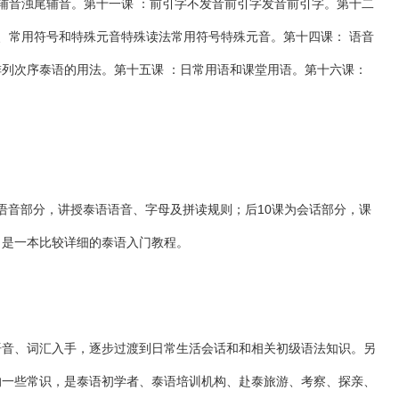
尾辅音浊尾辅音。第十一课 ：前引字不发音前引字发音前引字。第十二
法、常用符号和特殊元音特殊读法常用符号特殊元音。第十四课： 语音
列次序泰语的用法。第十五课 ：日常用语和课堂用语。第十六课：
语音部分，讲授泰语语音、字母及拼读规则；后10课为会话部分，课
，是一本比较详细的泰语入门教程。
语音、词汇入手，逐步过渡到日常生活会话和和相关初级语法知识。另
的一些常识，是泰语初学者、泰语培训机构、赴泰旅游、考察、探亲、