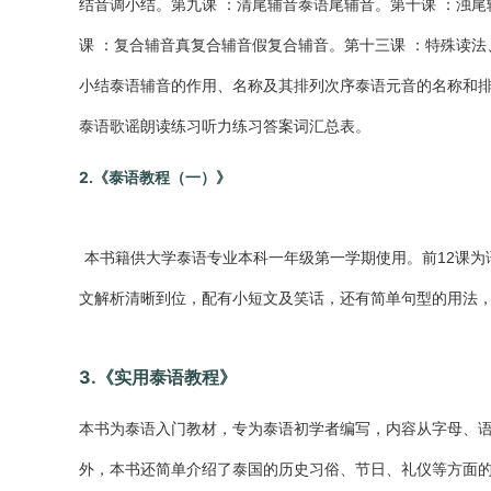
结音调小结。第九课 ：清尾辅音泰语尾辅音。第十课 ：浊
课 ：复合辅音真复合辅音假复合辅音。第十三课 ：特殊读
小结泰语辅音的作用、名称及其排列次序泰语元音的名称和排
泰语歌谣朗读练习听力练习答案词汇总表。
2.《泰语教程（一）》
本书籍
供大学泰语专业本科一年级第一学期使用。前12课为
文解析清晰到位，配有小短文及笑话，还有简单句型的用法
3.《实用泰语教程》
本书为泰语入门教材，专为泰语初学者编写，内容从字母、
外，本书还简单介绍了泰国的历史习俗、节日、礼仪等方面