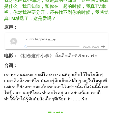
是什么，
我只知道，和你在一起的时候，我真TM幸
福，
你对我说要分开，还有找不到你的时候，我感觉
真TM糟透了，这是爱吗？
原声：
- Error happens ╥﹏╥
-
00:00
/
00:00
《初恋这件小事》 สิ่งเล็กเล็กที่เรียกว่ารัก
电影：
台词：
เราทุกคนน่ะนะ จะมีใครบางคนที่ถูกเก็บไว้ในใจลึกๆ
เวลาคิดถึงเขาทีไร มันจะ
รู้สึกเจ็บแปล๊บๆ อยู่ในใจทุกที
แต่เราก็ยังอยากจะเก็บเขาเอาไว้อย่างนั้น ถึงวันนี้
น้ำจะ
ไม่รู้ว่าเขาอยู่ที่ไหน ทำอะไรอยู่ แต่อย่างน้อย เขาก็
ทำให้น้ำได้รู้จักกับสิ่ง
เล็กๆที่เรียกว่า ……รัก
“在我们每一个人的内心深处，都藏着一个人，每
次
想起他的时候，会觉得有一点点心痛，但我们
依然愿