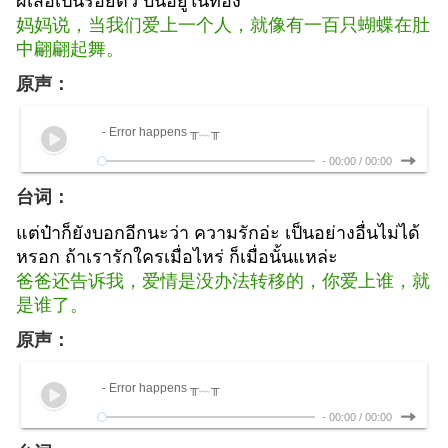
妈妈说，当我们爱上一个人，就像有一百只蝴蝶在肚
中翩翩起舞。
原声：
- Error happens ╥﹏╥
-
00:00
/
00:00
台词：
แต่ป๋าก็ยังบอกอีกนะว่า ความรักอ่ะ เป็นอย่างอื่นไม่ได้
หรอก ถ้าเรารักใครเมื่อไหร่ ก็เมื่อนั้นแหล่ะ
爸爸还告诉我，爱情是没办法转移的，你爱上谁，就
是谁了。
原声：
- Error happens ╥﹏╥
-
00:00
/
00:00