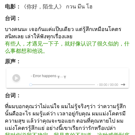
《你好，陌生人》 กวน มึน โฮ
电影：
台词：
บางคนนะ เจอกันแค่แป๊บเดียว แต่รู้สึกเหมือนโคตร
สนิทเลย เล่าให้ฟังทุกเรื่อง
เลย
有些人，才遇见一下子，就好像认识了很久似
的，什
么事都想和他说。
原声：
- Error happens ╥﹏╥
-
00:00
/
00:00
台词：
ที่ผมบอกคุณว่าไม่แน่ใจ ผมไม่รู้จริงๆว่า ว่าความรู้สึก
นั้นคืออะไร ผมรู้
แค่ว่า เวลาอยู่กับคุณ ผมแม่งโคตรมี
ความสุข แล้วว่าคุณจะขอแยก ตอนที่คุณ
หายไป ผม
แม่งโคตรรู้สึกแย่ อย่างนี้เขาเรียกว่ารักหรือเปล่า
我对你说我不
确定，我是真的不知道，这种感觉到底