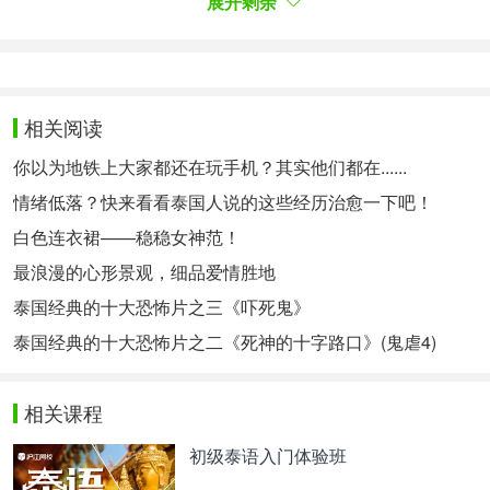
展开剩余
意把他留在心底。就算今天，我不知道他
在哪里，他
在做些什么，但至少知道，是他让我
了解，什么是初
恋这件小事。”
原声：
相关阅读
- Error happens ╥﹏╥
你以为地铁上大家都还在玩手机？其实他们都在......
-
00:00
/
00:00
情绪低落？快来看看泰国人说的这些经历治愈一下吧！
《下一站，说爱你》 รถไฟฟ้า…มาหานะเธอ
电影：
白色连衣裙——稳稳女神范！
最浪漫的心形景观，细品爱情胜地
台词：
泰国经典的十大恐怖片之三《吓死鬼》
"แฟนเขาไม่ได้มีให้อยู่ด้วยกันตลอดเวลานะโว้ย เขามี
เพื่อให้รู้ว่ายังมีอีกคนหนึ่ง
ที่ยังรักเรา"
泰国经典的十大恐怖片之二《死神的十字路口》(鬼虐4)
两个人在一起，不是要两个人每时每刻都粘在
一起，
是为了让自己知道，还有一个人爱着我们。
相关课程
原声：
初级泰语入门体验班
- Error happens ╥﹏╥