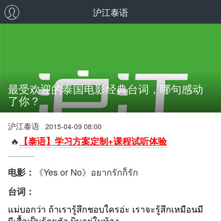
沪江泰语
最受欢迎的泰国电影经典台词，哪句感动
了你？
沪江泰语
2015-04-09 08:00
🔥
【泰语】学习方案定制+课程试听体验
《Yes or No》อยากรักก็รัก
电影：
台词：
แม่บอกว่า ถ้าเรารู้สึกชอบใครอ่ะ เราจะรู้สึกเหมือนมี
ผีเสื้อเป็นร้อยตัว
บินอยู่ในท้อง