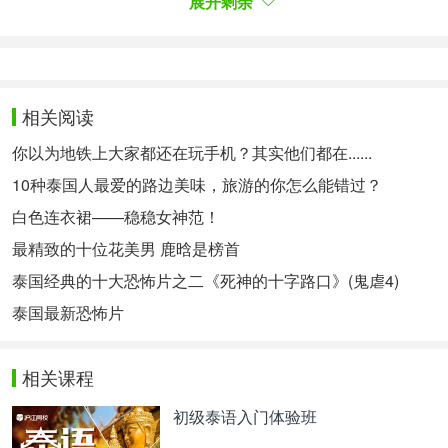
展开剩余
意把他留在心底。就算今天，我不知道他
在哪里，他
在做些什么，但至少知道，是他让我
了解，什么是初
恋这件小事。”
原声：
相关阅读
- Error happens ╥﹏╥
你以为地铁上大家都还在玩手机？其实他们都在......
-
00:00
/
00:00
10种泰国人最爱的路边美味，旅游的你怎么能错过？
《下一站，说爱你》 รถไฟฟ้า…มาหานะเธอ
电影：
白色连衣裙——稳稳女神范！
最精致的十位花美男 鹿晗是榜首
台词：
泰国经典的十大恐怖片之二《死神的十字路口》(鬼虐4)
"แฟนเขาไม่ได้มีให้อยู่ด้วยกันตลอดเวลานะโว้ย เขามี
เพื่อให้รู้ว่ายังมีอีกคนหนึ่ง
ที่ยังรักเรา"
泰国最新恐怖片
两个人在一起，不是要两个人每时每刻都粘在
一起，
是为了让自己知道，还有一个人爱着我们。
相关课程
原声：
初级泰语入门体验班
- Error happens ╥﹏╥