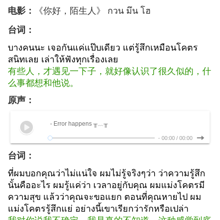
《你好，陌生人》 กวน มึน โฮ
电影：
台词：
บางคนนะ เจอกันแค่แป๊บเดียว แต่รู้สึกเหมือนโคตร
สนิทเลย เล่าให้ฟังทุกเรื่อง
เลย
有些人，才遇见一下子，就好像认识了很久似
的，什
么事都想和他说。
原声：
- Error happens ╥﹏╥
-
00:00
/
00:00
台词：
ที่ผมบอกคุณว่าไม่แน่ใจ ผมไม่รู้จริงๆว่า ว่าความรู้สึก
นั้นคืออะไร ผมรู้
แค่ว่า เวลาอยู่กับคุณ ผมแม่งโคตรมี
ความสุข แล้วว่าคุณจะขอแยก ตอนที่คุณ
หายไป ผม
แม่งโคตรรู้สึกแย่ อย่างนี้เขาเรียกว่ารักหรือเปล่า
我对你说我不
确定，我是真的不知道，这种感觉到底