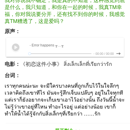
是什么，
我只知道，和你在一起的时候，我真TM幸
福，
你对我说要分开，还有找不到你的时候，我感觉
真TM糟透了，这是爱吗？
原声：
- Error happens ╥﹏╥
-
00:00
/
00:00
《初恋这件小事》 สิ่งเล็กเล็กที่เรียกว่ารัก
电影：
台词：
เราทุกคนน่ะนะ จะมีใครบางคนที่ถูกเก็บไว้ในใจลึกๆ
เวลาคิดถึงเขาทีไร มันจะ
รู้สึกเจ็บแปล๊บๆ อยู่ในใจทุกที
แต่เราก็ยังอยากจะเก็บเขาเอาไว้อย่างนั้น ถึงวันนี้
น้ำจะ
ไม่รู้ว่าเขาอยู่ที่ไหน ทำอะไรอยู่ แต่อย่างน้อย เขาก็
ทำให้น้ำได้รู้จักกับสิ่ง
เล็กๆที่เรียกว่า ……รัก
“在我们每一个人的内心深处，都藏着一个人，每
次
想起他的时候，会觉得有一点点心痛，但我们
依然愿