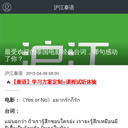
沪江泰语
最受欢迎的泰国电影经典台词，哪句感动
了你？
沪江泰语
2015-04-09 08:00
🔥
【泰语】学习方案定制+课程试听体验
《Yes or No》อยากรักก็รัก
电影：
台词：
แม่บอกว่า ถ้าเรารู้สึกชอบใครอ่ะ เราจะรู้สึกเหมือนมี
ผีเสื้อเป็นร้อยตัว
บินอยู่ในท้อง