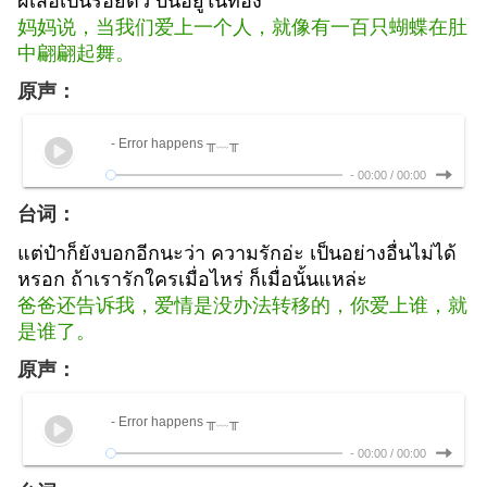
妈妈说，当我们爱上一个人，就像有一百只蝴蝶在肚
中翩翩起舞。
原声：
- Error happens ╥﹏╥
-
00:00
/
00:00
台词：
แต่ป๋าก็ยังบอกอีกนะว่า ความรักอ่ะ เป็นอย่างอื่นไม่ได้
หรอก ถ้าเรารักใครเมื่อไหร่ ก็เมื่อนั้นแหล่ะ
爸爸还告诉我，爱情是没办法转移的，你爱上谁，就
是谁了。
原声：
- Error happens ╥﹏╥
-
00:00
/
00:00