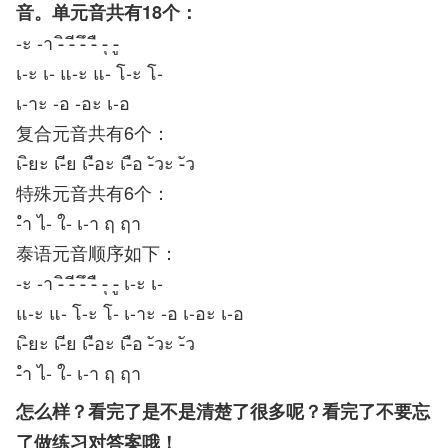
音。单元音共有18个：
-ะ -า -ิ -ี -ึ -ื -ุ -ู
เ-ะ เ- แ-ะ แ- โ-ะ โ-
เ-าะ -อ -อะ เ-อ
复合元音共有6个：
เ-ิยะ เ-ีย เ-ือะ เ-ือ -ัวะ -ัว
特殊元音共有6个：
-ำ ไ- ใ- เ-า ฤ ฤา
泰语元音顺序如下：
-ะ -า -ิ -ี -ึ -ื -ุ -ู เ-ะ เ-
แ-ะ แ- โ-ะ โ- เ-าะ -อ เ-อะ เ-อ
เ-ิยะ เ-ีย เ-ือะ เ-ือ -ัวะ -ัว
-ำ ไ- ใ- เ-า ฤ ฤา
怎么样？看完了是不是清楚了很多呢？看完了不要忘
了做练习对答案哦！