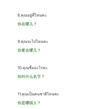
8.คุณอยู่ที่ไหนคะ
你在哪儿？
9.คุณจะไปไหนคะ
你要去哪儿？
10.คุณชื่ออะไรคะ
你叫什么名字？
11.คุณเป็นคนชาติไหนคะ
你是哪国人？