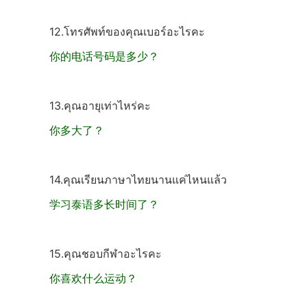
12.โทรศัพท์ของคุณเบอร์อะไรคะ
你的电话号码是多少？
13.คุณอายุเท่าไหร่คะ
你多大了？
14.คุณเรียนภาษาไทยนานแค่ไหนแล้ว
学习泰语多长时间了？
15.คุณชอบกีฬาอะไรคะ
你喜欢什么运动？