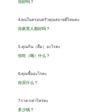
你好吗？
4.คนในครอบครัวคุณสบายดีไหมคะ
你家里人都好吗？
5.คุณกิน（ดื่ม）อะไรคะ
你吃（喝）什么？
6.คุณซื้ออะไรคะ
你买什么？
7.ราคาเท่าไหร่คะ
多少钱？