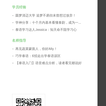
学员经验
圆梦清迈大学 追梦不易但未曾想过放弃！
学神分享：十个月内基本看懂泰剧，成为一名泰剧翻译，我是这么学习的！
泰语学习达人Jessica：知天命不阻学习心
名师指导
再见蔬菜蒙面人，你好Ally！
巧学泰语：6招走出学泰语误区
【泰语入门】语音难点分析，读者看完都说好