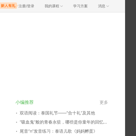
注册/登录
我的课程
学习方案
消息
小编推荐
更多
双语阅读：泰国礼节——“合十礼”及其他
“吸血鬼”般的青春永驻，哪些是你童年的回忆？谁又俘获了你的心？
尾音“ก”发音练习：泰语儿歌《妈妈孵蛋》