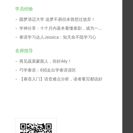
学员经验
圆梦清迈大学 追梦不易但未曾想过放弃！
学神分享：十个月内基本看懂泰剧，成为一名泰剧翻译，我是这么学习的！
泰语学习达人Jessica：知天命不阻学习心
名师指导
再见蔬菜蒙面人，你好Ally！
巧学泰语：6招走出学泰语误区
【泰语入门】语音难点分析，读者看完都说好